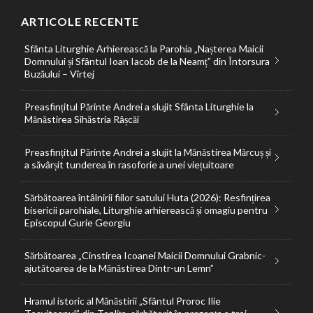
ARTICOLE RECENTE
Sfânta Liturghie Arhierească la Parohia „Nașterea Maicii
Domnului și Sfântul Ioan Iacob de la Neamț” din Întorsura
Buzăului – Vîrtej
Preasfințitul Părinte Andrei a slujit Sfânta Liturghie la
Mănăstirea Sihăstria Râșcăi
Preasfințitul Părinte Andrei a slujit la Mănăstirea Mărcuș și
a săvârșit tunderea în rasoforie a unei viețuitoare
Sărbătoarea întâlnirii fiilor satului Huta (2026): Resfințirea
bisericii parohiale, Liturghie arhierească și omagiu pentru
Episcopul Gurie Georgiu
Sărbătoarea „Cinstirea Icoanei Maicii Domnului Grabnic-
ajutătoarea de la Mănăstirea Dintr-un Lemn”
Hramul istoric al Mănăstirii „Sfântul Proroc Ilie