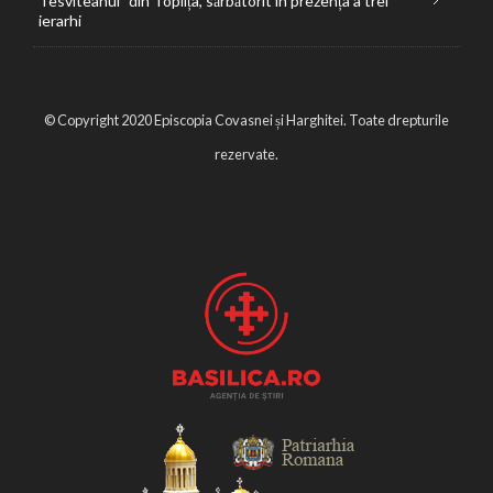
Tesviteanul” din Toplița, sărbătorit în prezența a trei
ierarhi
© Copyright 2020 Episcopia Covasnei și Harghitei. Toate drepturile
rezervate.