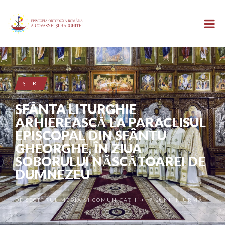
ŞTIRI
SFÂNTA LITURGHIE
ARHIEREASCĂ LA PARACLISUL
EPISCOPAL DIN SFÂNTU
GHEORGHE, ÎN ZIUA
SOBORULUI NĂSCĂTOAREI DE
DUMNEZEU
DE
SECTORUL MEDIA ȘI COMUNICAȚII
7 LUNI ÎN URMĂ
•