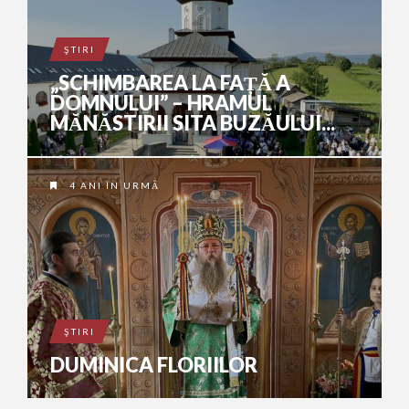
ŞTIRI
„SCHIMBAREA LA FAȚĂ A
DOMNULUI” – HRAMUL
MĂNĂSTIRII SITA BUZĂULUI...
4 ANI ÎN URMĂ
ŞTIRI
DUMINICA FLORIILOR