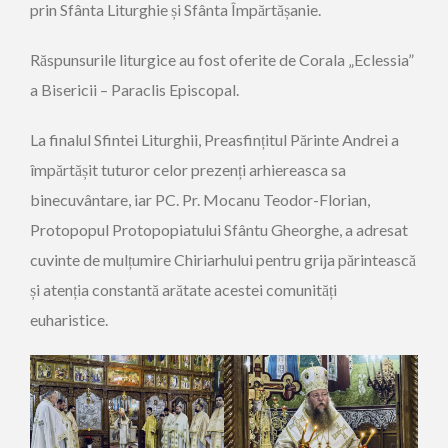
prin Sfânta Liturghie și Sfânta Împărtășanie.
Răspunsurile liturgice au fost oferite de Corala „Eclessia”
a Bisericii – Paraclis Episcopal.
La finalul Sfintei Liturghii, Preasfințitul Părinte Andrei a
împărtășit tuturor celor prezenți arhiereasca sa
binecuvântare, iar PC. Pr. Mocanu Teodor-Florian,
Protopopul Protopopiatului Sfântu Gheorghe, a adresat
cuvinte de mulțumire Chiriarhului pentru grija părintească
și atenția constantă arătate acestei comunități
euharistice.