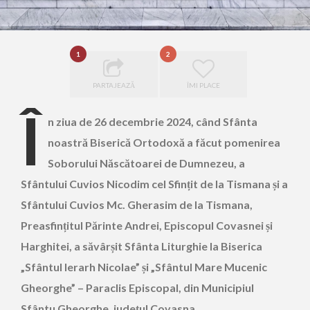
1
2
PARTAJEAZĂ
ÎMI PLACE
Î
n ziua de 26 decembrie 2024, când Sfânta
noastră Biserică Ortodoxă a făcut pomenirea
Soborului Născătoarei de Dumnezeu, a
Sfântului Cuvios Nicodim cel Sfințit de la Tismana și a
Sfântului Cuvios Mc. Gherasim de la Tismana,
Preasfințitul Părinte Andrei, Episcopul Covasnei și
Harghitei, a săvârșit Sfânta Liturghie la Biserica
„Sfântul Ierarh Nicolae” și „Sfântul Mare Mucenic
Gheorghe” – Paraclis Episcopal, din Municipiul
Sfântu Gheorghe, județul Covasna.