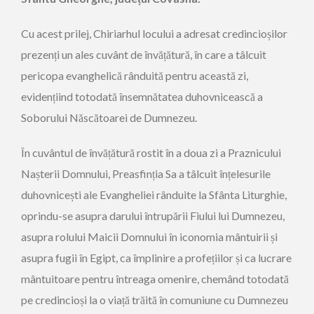
Cu acest prilej, Chiriarhul locului a adresat credincioșilor
prezenți un ales cuvânt de învățătură, în care a tâlcuit
pericopa evanghelică rânduită pentru această zi,
evidențiind totodată însemnătatea duhovnicească a
Soborului Născătoarei de Dumnezeu.
În cuvântul de învățătură rostit în a doua zi a Praznicului
Nașterii Domnului, Preasfinția Sa a tâlcuit înțelesurile
duhovnicești ale Evangheliei rânduite la Sfânta Liturghie,
oprindu-se asupra darului întrupării Fiului lui Dumnezeu,
asupra rolului Maicii Domnului în iconomia mântuirii și
asupra fugii în Egipt, ca împlinire a profețiilor și ca lucrare
mântuitoare pentru întreaga omenire, chemând totodată
pe credincioși la o viață trăită în comuniune cu Dumnezeu