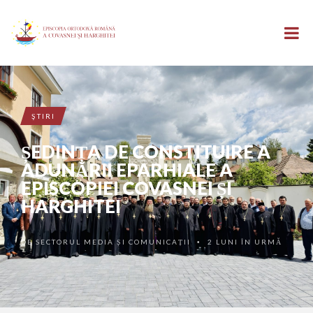
ŞTIRI
ȘEDINȚA DE CONSTITUIRE A
ADUNĂRII EPARHIALE A
EPISCOPIEI COVASNEI ȘI
HARGHITEI
DE
SECTORUL MEDIA ȘI COMUNICAȚII
2 LUNI ÎN URMĂ
•