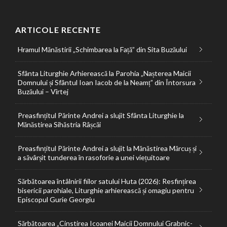
ARTICOLE RECENTE
Hramul Mănăstirii „Schimbarea la Față” din Sita Buzăului
Sfânta Liturghie Arhierească la Parohia „Nașterea Maicii
Domnului și Sfântul Ioan Iacob de la Neamț” din Întorsura
Buzăului – Vîrtej
Preasfințitul Părinte Andrei a slujit Sfânta Liturghie la
Mănăstirea Sihăstria Râșcăi
Preasfințitul Părinte Andrei a slujit la Mănăstirea Mărcuș și
a săvârșit tunderea în rasoforie a unei viețuitoare
Sărbătoarea întâlnirii fiilor satului Huta (2026): Resfințirea
bisericii parohiale, Liturghie arhierească și omagiu pentru
Episcopul Gurie Georgiu
Sărbătoarea „Cinstirea Icoanei Maicii Domnului Grabnic-