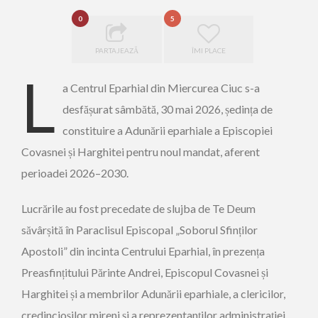
0
5
PARTAJEAZĂ
ÎMI PLACE
L
a Centrul Eparhial din Miercurea Ciuc s-a
desfășurat sâmbătă, 30 mai 2026, ședința de
constituire a Adunării eparhiale a Episcopiei
Covasnei și Harghitei pentru noul mandat, aferent
perioadei 2026–2030.
Lucrările au fost precedate de slujba de Te Deum
săvârșită în Paraclisul Episcopal „Soborul Sfinților
Apostoli” din incinta Centrului Eparhial, în prezența
Preasfințitului Părinte Andrei, Episcopul Covasnei și
Harghitei și a membrilor Adunării eparhiale, a clericilor,
credincioșilor mireni și a reprezentanților administrației