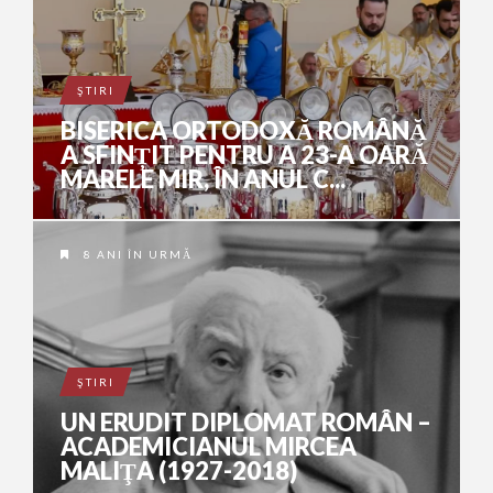
ŞTIRI
BISERICA ORTODOXĂ ROMÂNĂ
A SFINȚIT PENTRU A 23-A OARĂ
MARELE MIR, ÎN ANUL C...
8 ANI ÎN URMĂ
ŞTIRI
UN ERUDIT DIPLOMAT ROMÂN –
ACADEMICIANUL MIRCEA
MALIŢA (1927-2018)