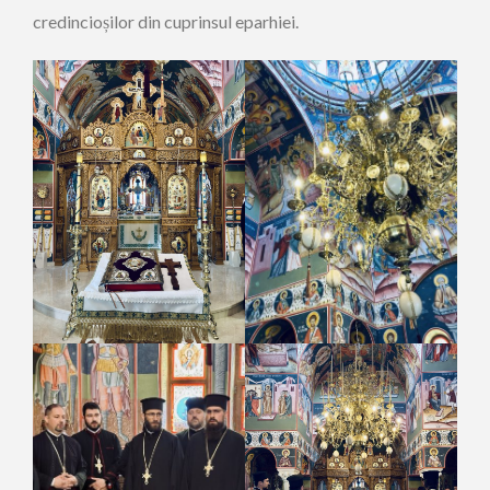
credincioșilor din cuprinsul eparhiei.