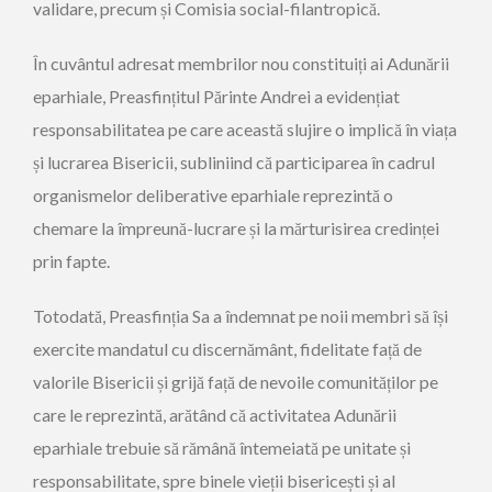
validare, precum și Comisia social-filantropică.
În cuvântul adresat membrilor nou constituiți ai Adunării
eparhiale, Preasfințitul Părinte Andrei a evidențiat
responsabilitatea pe care această slujire o implică în viața
și lucrarea Bisericii, subliniind că participarea în cadrul
organismelor deliberative eparhiale reprezintă o
chemare la împreună-lucrare și la mărturisirea credinței
prin fapte.
Totodată, Preasfinția Sa a îndemnat pe noii membri să își
exercite mandatul cu discernământ, fidelitate față de
valorile Bisericii și grijă față de nevoile comunităților pe
care le reprezintă, arătând că activitatea Adunării
eparhiale trebuie să rămână întemeiată pe unitate și
responsabilitate, spre binele vieții bisericești și al