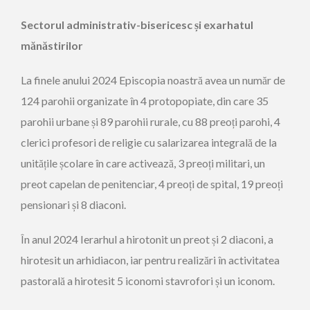
Sectorul
administrativ-bisericesc și exarhatul
mănăstirilor
La finele anului 2024 Episcopia noastră avea un număr de
124 parohii organizate în 4 protopopiate, din care 35
parohii urbane și 89 parohii rurale, cu 88 preoți parohi, 4
clerici profesori de religie cu salarizarea integrală de la
unitățile școlare în care activează, 3 preoți militari, un
preot capelan de penitenciar, 4 preoți de spital, 19 preoți
pensionari și 8 diaconi.
În anul 2024 Ierarhul a hirotonit un preot și 2 diaconi, a
hirotesit un arhidiacon, iar pentru realizări în activitatea
pastorală a hirotesit 5 iconomi stavrofori și un iconom.