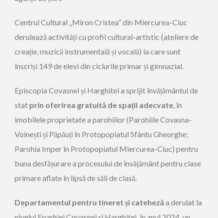
Centrul Cultural „Miron Cristea” din Miercurea-Ciuc
derulează activități cu profil cultural-artistic (ateliere de
creație, muzică instrumentală și vocală) la care sunt
înscriși 149 de elevi din ciclurile primar și gimnazial.
Episcopia Covasnei și Harghitei a sprijit învățământul de
stat
prin oferire
a gratuită de spații adecvate
, în
imobilele proprietate a parohiilor (Parohiile Covasna-
Voinești și Păpăuți în Protopopiatul Sfântu Gheorghe;
Parohia Imper în Protopopiatul Miercurea-Ciuc) pentru
buna desfășurare a procesului de învățământ pentru clase
primare aflate în lipsă de săli de clasă.
Departamentul pentru tineret și cateheză
a derulat la
nivelul Eparhiei Covasnei și Harghitei, în anul 2024, un