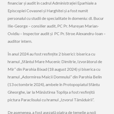
financiar și audit în cadrul Administrației Eparhiale a
Episcopiei Covasnei și Harghitei și a fost numit
personalul cu studii de specialitate în domeniu: dl. Bucur
Ilie-George – consilier audit, PC Pr. Mureșan Marian-
Ovidiu – Inspector audit și PC Pr. Stroe Alexandru-Ioan –
auditor intern.
În anul 2024 au fost resfințite 2 biserici: biserica cu
hramul „Sfântul Mare Mucenic Dimitrie, Izvorâtorul de
Mir” din Parohia Bixad (18 august 2024) și biserica cu
hramul „Adormirea Maicii Domnului” din Parohia Belin
(13 octombrie 2024), ambele în Protopopiatul Sfântu
Gheorghe, iar la Mănăstirea Toplița a fost resfințită
pictura Paraclisului cu hramul „Izvorul Tămăduirii”.
De asemenea, a fost așezată piatra de temelie a noii