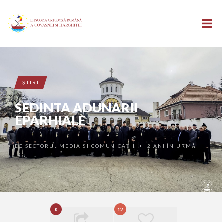
ŞTIRI
SEDINTA ADUNARII
EPARHIALE
DE
SECTORUL MEDIA ȘI COMUNICAȚII
2 ANI ÎN URMĂ
•
0
12