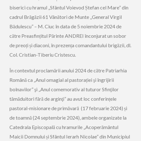
biserici cu hramul „Sfântul Voievod Ștefan cel Mare” din
cadrul Brăgăzii 61 Vânători de Munte „General Virgil
Bădulescu” – M. Ciuc în data de 5 noiembrie 2024 de
către Preasfințitul Părinte ANDREI înconjurat un sobor
de preoți și diaconi, în prezența comandantului brigăzii, dl.
Col. Cristian-Tiberiu Cristescu.
În contextul proclamării anului 2024 de către Patriarhia
Română ca „Anul omagial al pastorației şi îngrijirii
bolnavilor” şi „Anul comemorativ al tuturor Sfinţilor
tămăduitori fără de arginţi” au avut loc conferințele
pastoral-misionare de primăvară (17 februarie 2024) și
de toamnă (24 septembrie 2024), ambele organizate la
Catedrala Episcopală cu hramurile „Acoperământul
Maicii Domnului și Sfântul Ierarh Nicolae” din Municipiul