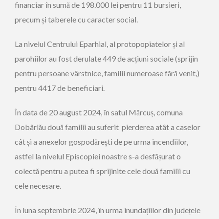
financiar în sumă de 198.000 lei pentru 11 bursieri,
precum și taberele cu caracter social.
La nivelul Centrului Eparhial, al protopopiatelor și al
parohiilor au fost derulate 449 de acțiuni sociale (sprijin
pentru persoane vârstnice, familii numeroase fără venit,)
pentru 4417 de beneficiari.
În data de 20 august 2024, în satul Mărcuș, comuna
Dobârlău două familii au suferit pierderea atât a caselor
cât și a anexelor gospodărești de pe urma incendiilor,
astfel la nivelul Episcopiei noastre s-a desfășurat o
colectă pentru a putea fi sprijinite cele două familii cu
cele necesare.
În luna septembrie 2024, în urma inundațiilor din județele