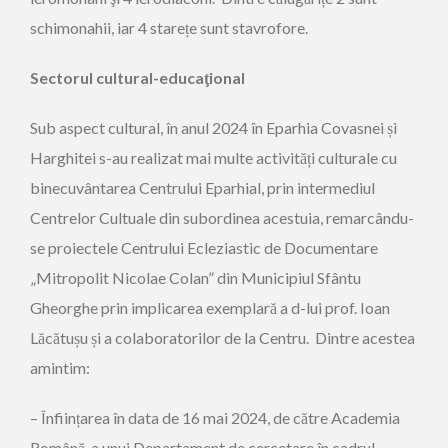
schimonahii, iar 4 starețe sunt stavrofore.
Sectorul cultural-educaţional
Sub aspect cultural, în anul 2024 în Eparhia Covasnei și
Harghitei s-au realizat mai multe activități culturale cu
binecuvântarea Centrului Eparhial, prin intermediul
Centrelor Cultuale din subordinea acestuia, remarcându-
se proiectele Centrului Ecleziastic de Documentare
„Mitropolit Nicolae Colan” din Municipiul Sfântu
Gheorghe prin implicarea exemplară a d-lui prof. Ioan
Lăcătușu și a colaboratorilor de la Centru. Dintre acestea
amintim:
– Înființarea în data de 16 mai 2024, de către Academia
Română, a unui Departament de cercetare în cadrul