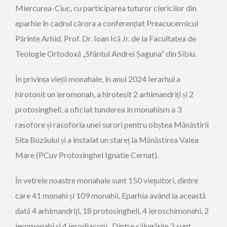
Miercurea-Ciuc, cu participarea tuturor clericilor din
eparhie în cadrul cărora a conferențiat Preacucernicul
Părinte Arhid. Prof. Dr. Ioan Ică Jr. de la Facultatea de
Teologie Ortodoxă „Sfântul Andrei Șaguna” din Sibiu.
În privința vieții monahale, în anul 2024 Ierarhul a
hirotonit un ieromonah, a hirotesit 2 arhimandriți și 2
protosingheli, a oficiat tunderea în monahism a 3
rasofore și rasoforia unei surori pentru obștea Mănăstirii
Sita Buzăului și a instalat un stareț la Mănăstirea Valea
Mare (PCuv Protosinghel Ignatie Cernat).
În vetrele noastre monahale sunt 150 viețuitori, dintre
care 41 monahi și 109 monahii, Eparhia având la această
dată 4 arhimandriți, 18 protosingheli, 4 ieroschimonahi, 2
ieromonahi şi 4 ierodiaconi. Dintre călugărițe 2 sunt