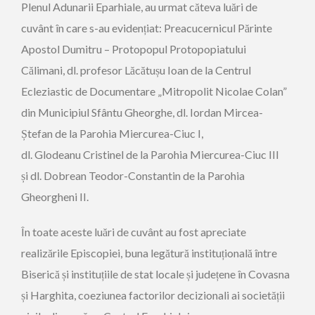
Plenul Adunarii Eparhiale, au urmat căteva luări de
cuvânt în care
s-au evidențiat: Preacucernicul Părinte
Apostol Dumitru – Protopopul Protopopiatului
Călimani, dl. profesor Lăcătușu Ioan de la Centrul
Ecleziastic de Documentare „Mitropolit Nicolae Colan”
din Municipiul Sfântu Gheorghe, dl. Iordan Mircea-
Ștefan de la Parohia Miercurea-Ciuc I,
dl. Glodeanu Cristinel de la Parohia Miercurea-Ciuc III
și dl. Dobrean Teodor-Constantin de la Parohia
Gheorgheni II.
În toate aceste luări de cuvânt au fost apreciate
realizările Episcopiei, buna legătură instituțională între
Biserică și instituțiile de stat locale și județene în Covasna
și Harghita, coeziunea factorilor decizionali ai societății