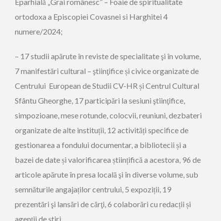
Eparhială „Grai românesc” – Foaie de spiritualitate
ortodoxa a Episcopiei Covasnei si Harghitei 4
numere/2024;
– 17 studii apărute în reviste de specialitate şi în volume,
7 manifestări cultural – ştiinţifice și civice organizate de
Centrului European de Studii CV-HR și Centrul Cultural
Sfântu Gheorghe, 17 participări la sesiuni ştiinţifice,
simpozioane, mese rotunde, colocvii, reuniuni, dezbateri
organizate de alte instituții, 12 activități specifice de
gestionarea a fondului documentar, a bibliotecii și a
bazei de date și valorificarea științifică a acestora, 96 de
articole apărute în presa locală şi în diverse volume, sub
semnăturile angajaților centrului, 5 expoziții, 19
prezentări şi lansări de cărţi, 6 colaborări cu redacții și
agenții de știri.