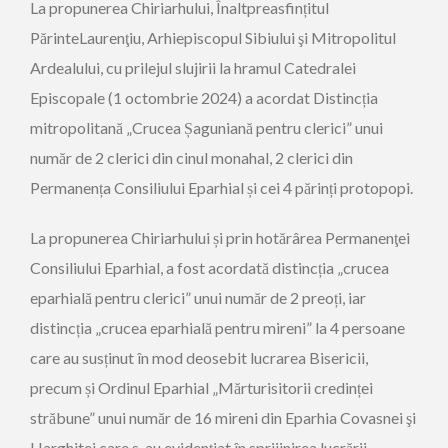
La propunerea Chiriarhului, Înaltpreasfințitul
PărinteLaurenţiu, Arhiepiscopul Sibiului şi Mitropolitul
Ardealului, cu prilejul slujirii la hramul Catedralei
Episcopale (1 octombrie 2024) a acordat Distincția
mitropolitană „Crucea Șaguniană pentru clerici” unui
număr de 2 clerici din cinul monahal, 2 clerici din
Permanența Consiliului Eparhial și cei 4 părinți protopopi.
La propunerea Chiriarhului și prin hotărârea Permanenţei
Consiliului Eparhial, a fost acordată distincția „crucea
eparhială pentru clerici” unui număr de 2 preoți, iar
distincția „crucea eparhială pentru mireni” la 4 persoane
care au susținut în mod deosebit lucrarea Bisericii,
precum și Ordinul Eparhial „Mărturisitorii credinței
străbune” unui număr de 16 mireni din Eparhia Covasnei şi
Harghitei care s-au evidențiat în sprijinirea lucrării