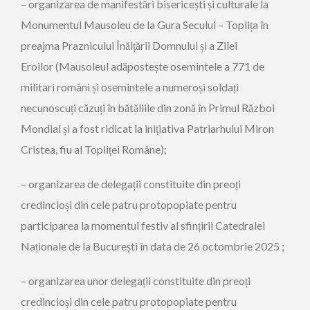
– organizarea de manifestări bisericești și culturale la
Monumentul Mausoleu de la Gura Secului – Toplița în
preajma Praznicului Înălțării Domnului și a Zilei
Eroilor (Mausoleul adăpostește osemintele a 771 de
militari români și osemintele a numeroși soldați
necunoscuți căzuți în bătăliile din zonă în Primul Război
Mondial și a fost ridicat la inițiativa Patriarhului Miron
Cristea, fiu al Topliței Române);
– organizarea de delegații constituite din preoți
credincioși din cele patru protopopiate pentru
participarea la momentul festiv al sfințirii Catedralei
Naționale de la București în data de 26 octombrie 2025 ;
– organizarea unor delegații constituite din preoți
credincioși din cele patru protopopiate pentru