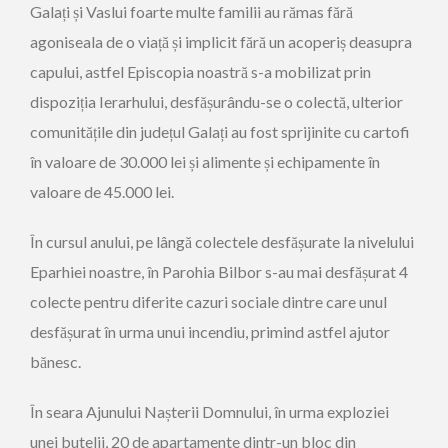
Galați și Vaslui foarte multe familii au rămas fără
agoniseala de o viață și implicit fără un acoperiș deasupra
capului, astfel Episcopia noastră s-a mobilizat prin
dispoziția Ierarhului, desfășurându-se o colectă, ulterior
comunitățile din județul Galați au fost sprijinite cu cartofi
în valoare de 30.000 lei și alimente și echipamente în
valoare de 45.000 lei.
În cursul anului, pe lângă colectele desfășurate la nivelului
Eparhiei noastre, în Parohia Bilbor s-au mai desfășurat 4
colecte pentru diferite cazuri sociale dintre care unul
desfășurat în urma unui incendiu, primind astfel ajutor
bănesc.
În seara Ajunului Nașterii Domnului, în urma exploziei
unei butelii, 20 de apartamente dintr-un bloc din