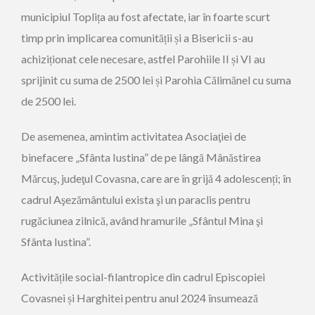
municipiul Toplița au fost afectate, iar în foarte scurt
timp prin implicarea comunității și a Bisericii s-au
achiziționat cele necesare, astfel Parohiile II și VI au
sprijinit cu suma de 2500 lei și Parohia Călimănel cu suma
de 2500 lei.
De asemenea, amintim activitatea Asociaţiei de
binefacere „Sfânta Iustina” de pe lângă Mânăstirea
Mărcuş, judeţul Covasna, care are în grijă 4 adolescenți; în
cadrul Aşezământului exista şi un paraclis pentru
rugăciunea zilnică, având hramurile „Sfântul Mina şi
Sfânta Iustina”.
Activitățile social-filantropice din cadrul Episcopiei
Covasnei și Harghitei pentru anul 2024 însumează