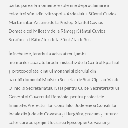
participarea la momentele solemne de proclamare a
celor trei sfinți din Mitropolia Ardealului: Sfântul Cuvios
Mărturisitor Arsenie de la Prislop, Sfântul Cuvios
Dometie cel Milostiv de la Râmeț și Sfântul Cuvios
Serafim cel Răbdător de la Sâmbăta de Sus.
În încheiere, Ierarhul a adresat mulţumiri
membrilor aparatului administrativ de la Centrul Eparhial
și protopopiate, cinului monahal și clerului din
parohii,domnului Ministru Secretar de Stat Ciprian-Vasile
Olinici și Secretariatului Stat pentru Culte, Secretariatului
General al Guvernului României pentru proiectele
finanțate, Prefecturilor, Consiliilor Judeţene și Consiliilor
locale din județele Covasna și Harghita, precum și tuturor
celor care au sprijinit lucrarea Episcopiei Covasnei și