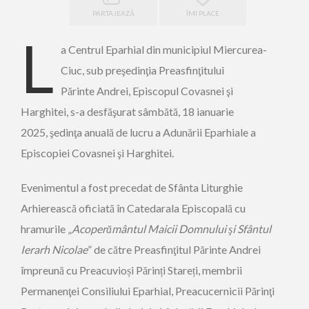
PARTAJEAZĂ
ÎMI PLACE
L
a Centrul Eparhial din municipiul Miercurea-
Ciuc, sub preşedinţia Preasfinţitului
Părinte Andrei, Episcopul Covasnei şi
Harghitei, s-a desfăşurat sâmbătă, 18 ianuarie
2025, şedinţa anuală de lucru a Adunării Eparhiale a
Episcopiei Covasnei şi Harghitei.
Evenimentul a fost precedat de Sfânta Liturghie
Arhierească oficiată în Catedarala Episcopală cu
hramurile „
Acoperământul Maicii Domnului şi Sfântul
Ierarh Nicolae
” de către Preasfinţitul Părinte Andrei
împreună cu Preacuvioși Părinți Stareți, membrii
Permanenţei Consiliului Eparhial, Preacucernicii Părinţi