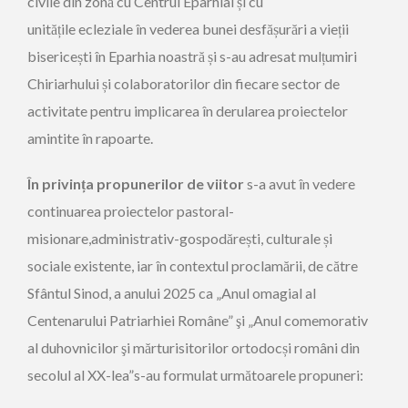
civile din zonă cu Centrul Eparhial și cu
unitățile ecleziale în vederea bunei desfășurări a vieții
bisericești în Eparhia noastră și s-au adresat mulțumiri
Chiriarhului și colaboratorilor din fiecare sector de
activitate pentru implicarea în derularea proiectelor
amintite în rapoarte.
În privința propunerilor de viitor
s-a avut în vedere
continuarea proiectelor pastoral-
misionare,administrativ-gospodărești, culturale și
sociale existente, iar în contextul proclamării, de către
Sfântul Sinod, a anului 2025 ca „Anul omagial al
Centenarului Patriarhiei Române” şi „Anul comemorativ
al duhovnicilor şi mărturisitorilor ortodocși români din
secolul al XX-lea”s-au formulat următoarele propuneri: