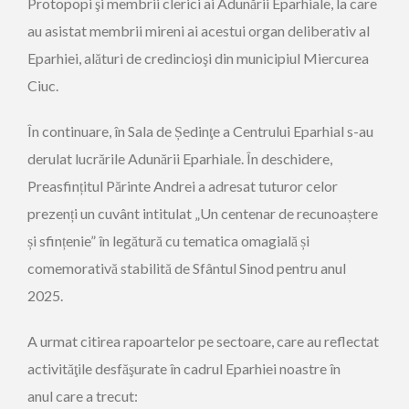
Protopopi şi membrii clerici ai Adunării Eparhiale, la care
au asistat membrii mireni ai acestui organ deliberativ al
Eparhiei, alături de credincioşi din municipiul Miercurea
Ciuc.
În continuare, în Sala de Ședinţe a Centrului Eparhial s-au
derulat lucrările Adunării Eparhiale. În deschidere,
Preasfințitul Părinte Andrei a adresat tuturor celor
prezenți un cuvânt intitulat „Un centenar de recunoaștere
și sfințenie” în legătură cu tematica omagială și
comemorativă stabilită de Sfântul Sinod pentru anul
2025.
A urmat citirea rapoartelor pe sectoare, care au reflectat
activităţile desfăşurate în cadrul Eparhiei noastre în
anul care a trecut: