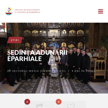
ŞTIRI
ŞEDINŢA ADUNĂRII
EPARHIALE
DE
SECTORUL MEDIA ȘI COMUNICAȚII
9 ANI ÎN URMĂ
•
0
4