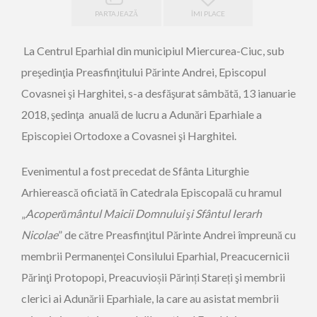
PARTAJEAZĂ
ÎMI PLACE
La Centrul Eparhial din municipiul Miercurea-Ciuc, sub
preşedinţia Preasfinţitului Părinte Andrei, Episcopul
Covasnei şi Harghitei, s-a desfăşurat sâmbătă, 13 ianuarie
2018, şedinţa anuală de lucru a Adunări Eparhiale a
Episcopiei Ortodoxe a Covasnei şi Harghitei.
Evenimentul a fost precedat de Sfânta Liturghie
Arhierească oficiată în Catedrala Episcopală cu hramul
„
Acoperământul Maicii Domnului şi Sfântul Ierarh
Nicolae
” de către Preasfinţitul Părinte Andrei împreună cu
membrii Permanenţei Consilului Eparhial, Preacucernicii
Părinţi Protopopi, Preacuvioșii Părinți Stareți şi membrii
clerici ai Adunării Eparhiale, la care au asistat membrii