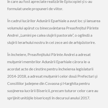
în care au fost apreciate realizările Episcopiei și s-au
formulat unele propuneri de viitor.
În cadrul lucărilor Adunării Eparhiale a avut loc și lansarea
volumului apărut cu binecuvântarea Preasfințitul Părinte
Andrei „Lumini pe calea slujirii pastorale”, o oglindă a
slujirii Ierarhului nostru în cei zece ani de arhipăstorire.
În încheiere, Preasfinţitului Părinte Andrei a adresat
mulţumiri membrilor Adunării Eparhiale cărora le-a
acordat acte de cinstire pentru încheierea legislaturii
2014-2018, a adresat mulțumiri celor două Prefecturi şi
Consiliilor judeţene din Covasna şi Harghita pentru
susţinerea lucrării Bisericii, precum tuturor celor care au
sprijinit unităţile bisericeşti în decursul anului 2017.