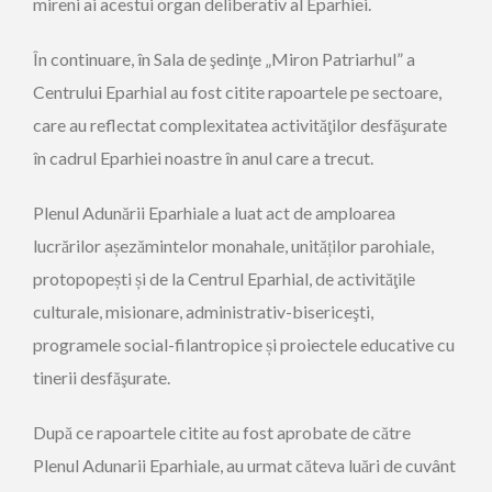
mireni ai acestui organ deliberativ al Eparhiei.
În continuare, în Sala de şedinţe „Miron Patriarhul” a
Centrului Eparhial au fost citite rapoartele pe sectoare,
care au reflectat complexitatea activităţilor desfăşurate
în cadrul Eparhiei noastre în anul care a trecut.
Plenul Adunării Eparhiale a luat act de amploarea
lucrărilor așezămintelor monahale, unităților parohiale,
protopopești și de la Centrul Eparhial, de activităţile
culturale, misionare, administrativ-bisericeşti,
programele social-filantropice și proiectele educative cu
tinerii desfăşurate.
După ce rapoartele citite au fost aprobate de către
Plenul Adunarii Eparhiale, au urmat căteva luări de cuvânt