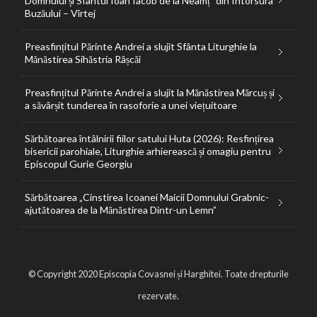
Domnului și Sfântul Ioan Iacob de la Neamț” din Întorsura
Buzăului – Vîrtej
Preasfințitul Părinte Andrei a slujit Sfânta Liturghie la
Mănăstirea Sihăstria Râșcăi
Preasfințitul Părinte Andrei a slujit la Mănăstirea Mărcuș și
a săvârșit tunderea în rasoforie a unei viețuitoare
Sărbătoarea întâlnirii fiilor satului Huta (2026): Resfințirea
bisericii parohiale, Liturghie arhierească și omagiu pentru
Episcopul Gurie Georgiu
Sărbătoarea „Cinstirea Icoanei Maicii Domnului Grabnic-
ajutătoarea de la Mănăstirea Dintr-un Lemn”
© Copyright 2020 Episcopia Covasnei și Harghitei. Toate drepturile
rezervate.