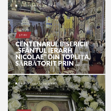
3 SĂPTĂMÂNI ÎN URMĂ
ŞTIRI
CENTENARUL BISERICII
„SFÂNTUL IERARH
NICOLAE” DIN TOPLIȚA,
SĂRBĂTORIT PRIN ...
4 SĂPTĂMÂNI ÎN URMĂ