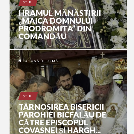
ŞTIRI
HRAMUL MĂNĂSTIRII
„MAICA DOMNULUI
PRODROMIȚA” DIN
COMANDĂU
O LUNĂ ÎN URMĂ
ŞTIRI
TÂRNOSIREA BISERICII
PAROHIEI BICFALĂU DE
CĂTRE EPISCOPUL
COVASNEI ȘI HARGH...