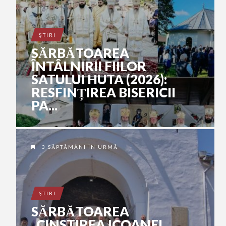
ŞTIRI
SĂRBĂTOAREA
ÎNTÂLNIRII FIILOR
SATULUI HUTA (2026):
RESFINȚIREA BISERICII
PA...
3 SĂPTĂMÂNI ÎN URMĂ
ŞTIRI
SĂRBĂTOAREA
„CINSTIREA ICOANEI