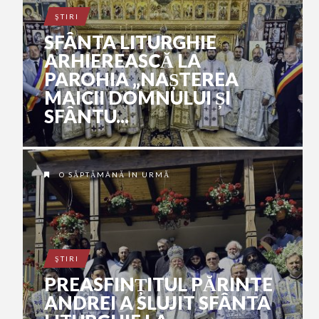
ŞTIRI
SFÂNTA LITURGHIE
ARHIEREASCĂ LA
PAROHIA „NAȘTEREA
MAICII DOMNULUI ȘI
SFÂNTU...
O SĂPTĂMÂNĂ ÎN URMĂ
ŞTIRI
PREASFINȚITUL PĂRINTE
ANDREI A SLUJIT SFÂNTA