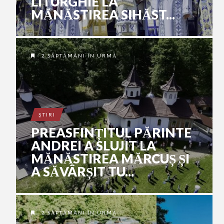
LITURGHIE LA
MĂNĂSTIREA SIHĂST...
2 SĂPTĂMÂNI ÎN URMĂ
ŞTIRI
PREASFINȚITUL PĂRINTE
ANDREI A SLUJIT LA
MĂNĂSTIREA MĂRCUȘ ȘI
A SĂVÂRȘIT TU...
2 SĂPTĂMÂNI ÎN URMĂ