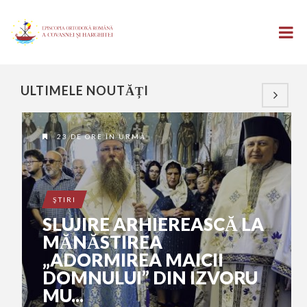
ULTIMELE NOUTĂȚI
23 DE ORE ÎN URMĂ
ŞTIRI
SLUJIRE ARHIEREASCĂ LA
MĂNĂSTIREA
„ADORMIREA MAICII
DOMNULUI” DIN IZVORU
MU...