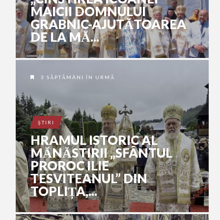
MAICII DOMNULUI
GRABNIC-AJUTĂTOAREA
DE LA MĂ...
3 SĂPTĂMÂNI ÎN URMĂ
ŞTIRI
HRAMUL ISTORIC AL
MĂNĂSTIRII „SFÂNTUL
PROROC ILIE
TESVITEANUL” DIN
TOPLIȚA,...