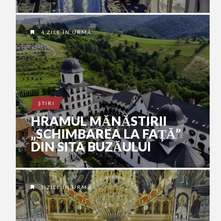
4 ZILE ÎN URMĂ
ŞTIRI
HRAMUL MĂNĂSTIRII
„SCHIMBAREA LA FAȚĂ”
DIN SITA BUZĂULUI
5 ZILE ÎN URMĂ