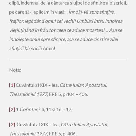
clipă, îndemnul de la cântarea slujbei de sfințire a bisericii,
pe care să-l aplicăm în viață: „
Înnoi
ț
i-v
ă
spre sfin
ț
ire,
fra
ț
ilor, lep
ă
d
â
nd omul cel vechi! Umbla
ț
i
î
ntru
î
nnoirea
vie
ț
ii,
ț
in
â
nd
î
n fr
â
u tot ceea ce aduce moartea!… A
ș
a se
î
nnoie
ș
te omul spre sfin
ț
ire, a
ș
a se aduce cinstire zilei
sfin
ț
irii bisericii!
Amin!
Note:
[1]
Cuvântul al XIX – lea,
Către Iulian Apostatul,
Thessaloniki 1977,
EPE 5, p.404 – 406.
[2]
1
Corinteni
, 3, 11 și 16 – 17.
[3]
Cuvântul al XIX – lea,
Către Iulian Apostatul,
Thessaloniki 1977,
EPE 5, p. 406.