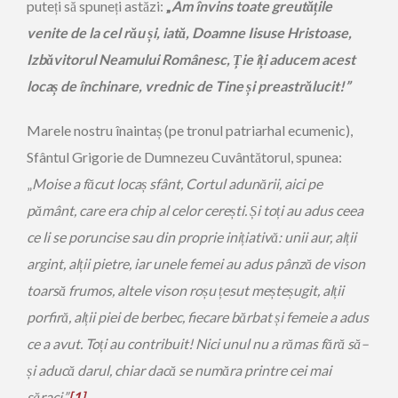
puteți să spuneți astăzi:
„
Am învins toate greută
ț
ile
venite de la cel r
ă
u
ș
i, iat
ă
, Doamne Iisuse Hristoase,
Izb
ă
vitorul Neamului Românesc,
Ț
ie
î
ț
i aducem acest
loca
ș
de
î
nchinare, vrednic de Tine
ș
i preastr
ă
lucit!
”
Marele nostru înaintaș (pe tronul patriarhal ecumenic),
Sfântul Grigorie de Dumnezeu Cuvântătorul, spunea:
„
Moise a făcut loca
ș
sf
â
nt, Cortul adun
ă
rii, aici pe
p
ă
mânt, care era chip al celor cere
ș
ti.
Ș
i to
ț
i au adus ceea
ce li se poruncise sau din proprie ini
ț
iativ
ă
: unii aur, al
ț
ii
argint, al
ț
ii pietre, iar unele femei au adus pânză de vison
toarsă frumos, altele vison ro
ș
u
ț
esut me
ș
te
ș
ugit, al
ț
ii
porfir
ă
, al
ț
ii piei de berbec, fiecare bărbat
ș
i femeie a adus
ce a avut. To
ț
i au contribuit! Nici unul nu a r
ă
mas f
ă
r
ă
s
ă
–
ș
i aduc
ă
darul, chiar dacă se număra printre cei mai
săraci.”
[1]