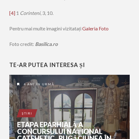
[4]
1
Corinteni
, 3, 10.
Pentru mai multe imagini vizitatați
Galeria Foto
Foto credit:
Basilica.ro
TE-AR PUTEA INTERESA ȘI
4 ANI ÎN URMĂ
ŞTIRI
ETAPA EPARHIALĂ A
CONCURSULUI NAȚIONAL
CATEHETIC „RUGĂCIUNEA ÎN