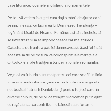
vase liturgice, icoanele, mobilierul și ornamentele.
Pe toți vă vedem în cuget cum dați o mână de ajutor ca să
se împlinească, cu lucrarea lui Dumnezeu, făgăduința –
legământ făcută de Neamul Românesc și să se încheie, să
se înzestreze și să se împodobească cât mai frumos
Catedrala de frunte a patriei dumneavoastră, astfel încât
aceasta să fie pe măsura valorilor spirituale mărețe ale
Ortodoxiei și ale tradiției istorice naționale a românilor.
Veșnică va fi lauda nu numai pentru cei care se află în linia
întâi a ostenitorilor sârguincioși, în frunte cu energicul și
neobositul Patriarh Daniel, dar și pentru toți cei care, în
diverse chipuri, de pe orice treaptă și oricât de puțin ajută,
cu rugăciunea, cu contribuțiile bănești sau eforturile