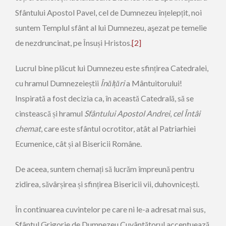
Sfântului Apostol Pavel, cel de Dumnezeu înțelepțit, noi
suntem Templul sfânt al lui Dumnezeu, aşezat pe temelie
de nezdruncinat, pe Însuși Hristos.
[2]
Lucrul bine plăcut lui Dumnezeu este sfințirea Catedralei,
cu hramul Dumnezeieștii
Î
n
ă
l
ț
ă
ri
a Mântuitorului!
Inspirată a fost decizia ca, în această Catedrală, să se
cinstească și hramul
Sf
â
ntului Apostol Andrei
,
cel
Î
nt
â
i
chemat
, care este sfântul ocrotitor, atât al Patriarhiei
Ecumenice, cât și al Bisericii Române.
De aceea, suntem chemați să lucrăm împreună pentru
zidirea, săvârșirea și sfințirea Bisericii vii, duhovnicești.
În continuarea cuvintelor pe care ni le-a adresat mai sus,
Sfântul Grigorie de Dumnezeu Cuvântătorul accentuează