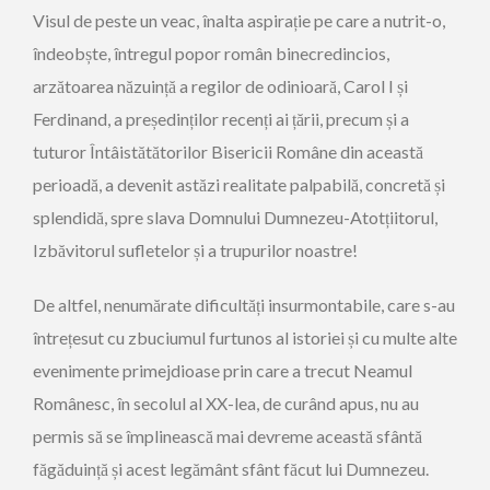
Visul de peste un veac, înalta aspirație pe care a nutrit-o,
îndeobște, întregul popor român binecredincios,
arzătoarea năzuință a regilor de odinioară, Carol I și
Ferdinand, a președinților recenți ai țării, precum și a
tuturor Întâistătătorilor Bisericii Române din această
perioadă, a devenit astăzi realitate palpabilă, concretă și
splendidă, spre slava Domnului Dumnezeu-Atotțiitorul,
Izbăvitorul sufletelor și a trupurilor noastre!
De altfel, nenumărate dificultăți insurmontabile, care s-au
întrețesut cu zbuciumul furtunos al istoriei și cu multe alte
evenimente primejdioase prin care a trecut Neamul
Românesc, în secolul al XX-lea, de curând apus, nu au
permis să se împlinească mai devreme această sfântă
făgăduință și acest legământ sfânt făcut lui Dumnezeu.