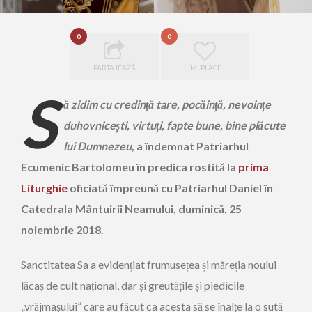
0
0
PARTAJEAZĂ
ÎMI PLACE
S
ă zidim cu credință tare, pocăință, nevoințe
duhovnicești, virtuți, fapte bune, bine plăcute
lui Dumnezeu
, a îndemnat Patriarhul
Ecumenic Bartolomeu în predica rostită la
prima
Liturghie
oficiată împreună cu Patriarhul Daniel în
Catedrala Mântuirii Neamului, duminică, 25
noiembrie 2018.
Sanctitatea Sa a evidențiat frumusețea și măreția noului
lăcaș de cult național, dar și greutățile și piedicile
„vrăjmașului” care au făcut ca acesta să se înalțe la o sută