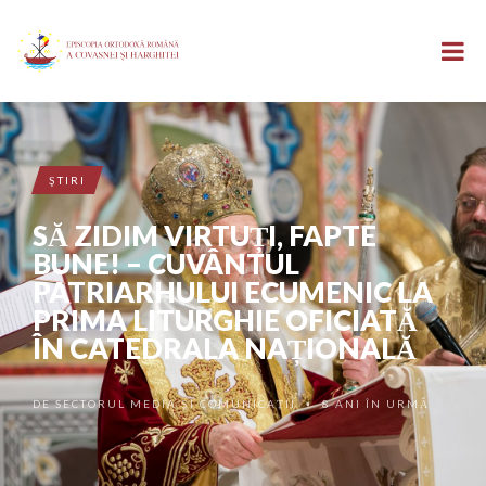
ŞTIRI
SĂ ZIDIM VIRTUȚI, FAPTE
BUNE! – CUVÂNTUL
PATRIARHULUI ECUMENIC LA
PRIMA LITURGHIE OFICIATĂ
ÎN CATEDRALA NAȚIONALĂ
DE
SECTORUL MEDIA ȘI COMUNICAȚII
8 ANI ÎN URMĂ
•