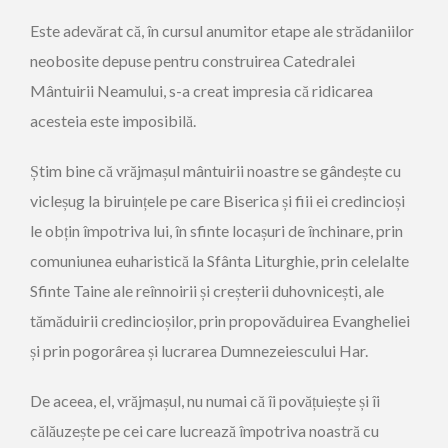
Este adevărat că, în cursul anumitor etape ale strădaniilor
neobosite depuse pentru construirea Catedralei
Mântuirii Neamului, s-a creat impresia că ridicarea
acesteia este imposibilă.
Știm bine că vrăjmașul mântuirii noastre se gândește cu
vicleșug la biruințele pe care Biserica și fiii ei credincioși
le obțin împotriva lui, în sfinte locașuri de închinare, prin
comuniunea euharistică la Sfânta Liturghie, prin celelalte
Sfinte Taine ale reînnoirii și creșterii duhovnicești, ale
tămăduirii credincioșilor, prin propovăduirea Evangheliei
și prin pogorârea și lucrarea Dumnezeiescului Har.
De aceea, el, vrăjmașul, nu numai că îi povățuiește și îi
călăuzește pe cei care lucrează împotriva noastră cu