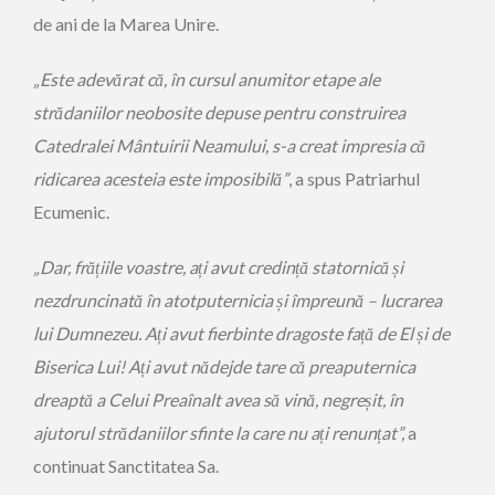
de ani de la Marea Unire.
„Este adevărat că, în cursul anumitor etape ale
strădaniilor neobosite depuse pentru construirea
Catedralei Mântuirii Neamului, s-a creat impresia că
ridicarea acesteia este imposibilă”
, a spus Patriarhul
Ecumenic.
„Dar, frățiile voastre, ați avut credință statornică și
nezdruncinată în atotputernicia și împreună – lucrarea
lui Dumnezeu. Ați avut fierbinte dragoste față de El și de
Biserica Lui! Ați avut nădejde tare că preaputernica
dreaptă a Celui Preaînalt avea să vină, negreșit, în
ajutorul strădaniilor sfinte la care nu ați renunțat”,
a
continuat Sanctitatea Sa.