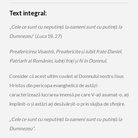
Text integral:
„
Cele ce sunt cu neputin
ț
ă
la oameni sunt cu putin
ț
ă
la
Dumnezeu
” (
Luca
18, 27)
Preafericirea Voastră, Preafericite și iubit frate Daniel,
Patriarh al României, iubiți frați și fii în Domnul,
Consider că acest ultim cuvânt al Domnului nostru Iisus
Hristos din pericopa evanghelică de astăzi
caracterizează lucrarea imensă pe care V-ați asumat-o, ați
împlinit-o și astăzi ați desăvârșit-o prin slujba de sfințire.
„Cele ce sunt cu neputin
ț
ă
la oameni sunt cu putin
ț
ă
la
Dumnezeu”
.