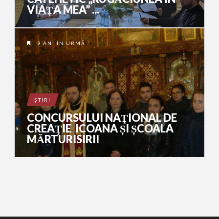
VIAȚA MEA” ...
9 ANI ÎN URMĂ
ŞTIRI
CONCURSULUI NAŢIONAL DE
CREAŢIE ICOANA ȘI ȘCOALA
MĂRTURISIRII