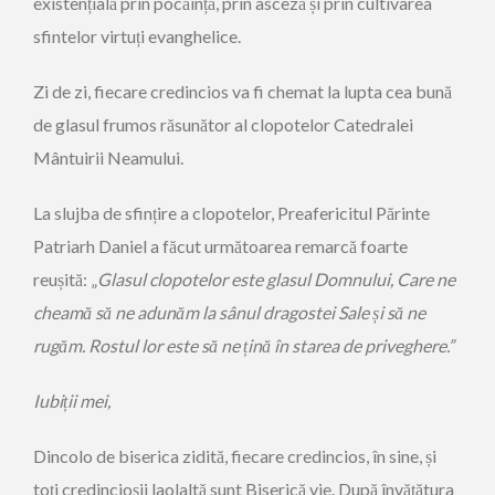
existențială prin pocăință, prin asceză și prin cultivarea
sfintelor virtuți evanghelice.
Zi de zi, fiecare credincios va fi chemat la lupta cea bună
de glasul frumos răsunător al clopotelor Catedralei
Mântuirii Neamului.
La slujba de sfințire a clopotelor, Preafericitul Părinte
Patriarh Daniel a făcut următoarea remarcă foarte
reușită: „
Glasul clopotelor este glasul Domnului, Care ne
cheamă să ne adunăm la sânul dragostei Sale
ș
i s
ă
ne
rug
ă
m. Rostul lor este s
ă
ne
ț
in
ă
î
n starea de priveghere.
”
Iubiții mei,
Dincolo de biserica zidită, fiecare credincios, în sine, și
toți credincioșii laolaltă sunt Biserică vie. După învățătura