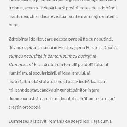
trebuie, aceasta îndepărtează posibilitatea de a dobândi
mântuirea, chiar dacă, eventual, suntem animați de intenții
bune.
Zdrobirea idolilor, care adesea pare să fie cu neputință,
devine cu putință numai în Hristos și prin Hristos: „
Cele ce
sunt cu neputin
ț
ă
la oameni sunt cu putin
ț
ă
la
Dumnezeu!
”
El a zdrobit din temelii pe idolii falsului
iluminism, ai secularizării, ai idealismului, ai
materialismului și ai ateismului pasiv individual sau
militant de stat, cândva singur stăpânitor în țara
dumneavoastră, care, tradițional, din străbuni, este o țară
creștin ortodoxă.
Dumnezeu a izbăvit România de acești idoli, așa cum a