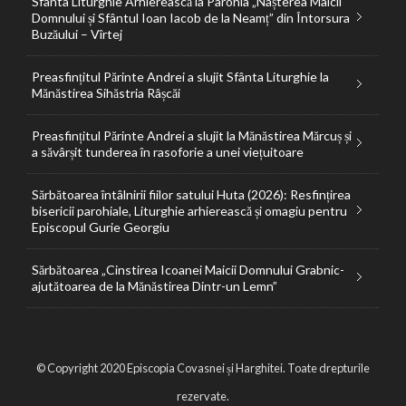
Sfânta Liturghie Arhierească la Parohia „Nașterea Maicii
Domnului și Sfântul Ioan Iacob de la Neamț” din Întorsura
Buzăului – Vîrtej
Preasfințitul Părinte Andrei a slujit Sfânta Liturghie la
Mănăstirea Sihăstria Râșcăi
Preasfințitul Părinte Andrei a slujit la Mănăstirea Mărcuș și
a săvârșit tunderea în rasoforie a unei viețuitoare
Sărbătoarea întâlnirii fiilor satului Huta (2026): Resfințirea
bisericii parohiale, Liturghie arhierească și omagiu pentru
Episcopul Gurie Georgiu
Sărbătoarea „Cinstirea Icoanei Maicii Domnului Grabnic-
ajutătoarea de la Mănăstirea Dintr-un Lemn”
© Copyright 2020 Episcopia Covasnei și Harghitei. Toate drepturile
rezervate.