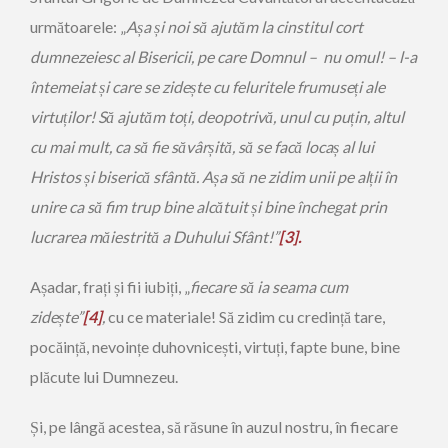
următoarele: „
A
ș
a
ș
i noi s
ă
ajut
ă
m la cinstitul cort
dumnezeiesc al Bisericii, pe care Domnul – nu omul! – l-a
întemeiat
ș
i care se zide
ș
te cu feluritele frumuse
ț
i ale
virtu
ț
ilor! S
ă
ajut
ă
m to
ț
i, deopotriv
ă
, unul cu pu
ț
in, altul
cu mai mult, ca s
ă
fie s
ă
v
â
r
ș
it
ă
, s
ă
se fac
ă
loca
ș
al lui
Hristos
ș
i biseric
ă
sf
â
nt
ă
. A
ș
a s
ă
ne zidim unii pe al
ț
ii
î
n
unire ca s
ă
fim trup bine alc
ă
tuit
ș
i bine
î
nchegat prin
lucrarea măiestrită a Duhului Sfânt!”
[3].
Așadar, frați și fii iubiți, „
fiecare să ia seama cum
zide
ș
te
”
[4]
,
cu ce materiale! Să zidim cu credință tare,
pocăință, nevoințe duhovnicești, virtuți, fapte bune, bine
plăcute lui Dumnezeu.
Și, pe lângă acestea, să răsune în auzul nostru, în fiecare