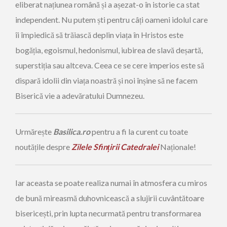
eliberat națiunea română și a așezat-o în istorie ca stat
independent. Nu putem ști pentru câți oameni idolul care
îi împiedică să trăiască deplin viața în Hristos este
bogăția, egoismul, hedonismul, iubirea de slavă deșartă,
superstiția sau altceva. Ceea ce se cere imperios este să
dispară idolii din viața noastră și noi înșine să ne facem
Biserică vie a adevăratului Dumnezeu.
Urmărește
Basilica.ro
pentru a fi la curent cu toate
noutățile despre
Zilele Sfințirii Catedralei
Naționale!
Iar aceasta se poate realiza numai în atmosfera cu miros
de bună mireasmă duhovnicească a slujirii cuvântătoare
bisericești, prin lupta necurmată pentru transformarea