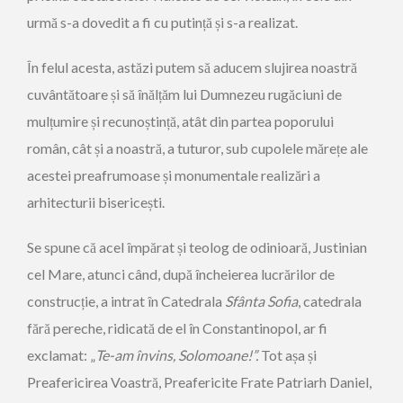
urmă s-a dovedit a fi cu putință și s-a realizat.
În felul acesta, astăzi putem să aducem slujirea noastră
cuvântătoare și să înălțăm lui Dumnezeu rugăciuni de
mulțumire și recunoștință, atât din partea poporului
român, cât și a noastră, a tuturor, sub cupolele mărețe ale
acestei preafrumoase și monumentale realizări a
arhitecturii bisericești.
Se spune că acel împărat și teolog de odinioară, Justinian
cel Mare, atunci când, după încheierea lucrărilor de
construcție, a intrat în Catedrala
Sf
â
nta Sofia
, catedrala
fără pereche, ridicată de el în Constantinopol, ar fi
exclamat: „
Te-am învins, Solomoane!”.
Tot așa și
Preafericirea Voastră, Preafericite Frate Patriarh Daniel,