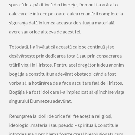
spus că le-a păzit încă din tinerețe, Domnul i-a arătat o
cale care le întrece pe toate, calea renunțării complete la
siguranța dată în lumea aceasta de situația materială,
avere sau orice altceva de acest fel.
Totodată, l-a învățat că această cale se continuă și se
desăvârșește prin dedicarea totală sau prin consacrarea
trăirii vieții în Hristos. Pentru acel dregător iudeu anonim
bogăția a constituit un adevărat obstacol când a fost
vorba să ia hotărârea de a face ascultare față de Hristos.
Bogăția i-a fost idol care l-a împiedicat să-și închine viața
singurului Dumnezeu adevărat.
Renunțarea la idolii de orice fel, fie aceștia religioși,
ideologici, materiali sau pseudo – spirituali, constituie
întotdeauna o problema foarte grea! Nesoluționată cum