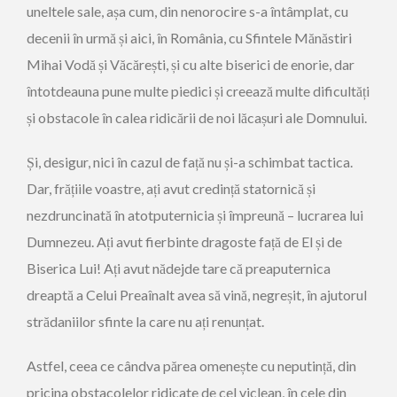
uneltele sale, așa cum, din nenorocire s-a întâmplat, cu
decenii în urmă și aici, în România, cu Sfintele Mănăstiri
Mihai Vodă și Văcărești, și cu alte biserici de enorie, dar
întotdeauna pune multe piedici și creează multe dificultăți
și obstacole în calea ridicării de noi lăcașuri ale Domnului.
Și, desigur, nici în cazul de față nu și-a schimbat tactica.
Dar, frățiile voastre, ați avut credință statornică și
nezdruncinată în atotputernicia și împreună – lucrarea lui
Dumnezeu. Ați avut fierbinte dragoste față de El și de
Biserica Lui! Ați avut nădejde tare că preaputernica
dreaptă a Celui Preaînalt avea să vină, negreșit, în ajutorul
strădaniilor sfinte la care nu ați renunțat.
Astfel, ceea ce cândva părea omenește cu neputință, din
pricina obstacolelor ridicate de cel viclean, în cele din