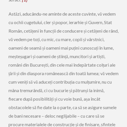
Astăzi, aducându-ne aminte de aceste cuvinte, vă vedem
cu ochii cugetului, cler și popor, ierarhie și Guvern, Stat
Român, cetățeni în funcții de conducere și cetățeni de rând,
vă vedem pe toți, cu mic, cu mare, copii și vârstnici,
oameni de seamă și oameni mai puțini cunoscuți în lume,
meșteșugari și oameni de știință, muncitori și artiști,
români din București, din cele mai îndepărtate colțuri ale
țării și din diaspora românească din toată lumea; vă vedem
cum veniți să vă aduceți contribuția cu mulțumire, nu cu
mâna tremurândă, ci cu bucurie și pătrunși la inimă,
fiecare după posibilități și cu voie bună, așa încât
obstacolele să fie date la o parte, ca să se asigure sumele
de bani necesare – deloc neglijabile – cu care să se
procure materialele de construcție și de finisare, sfintele