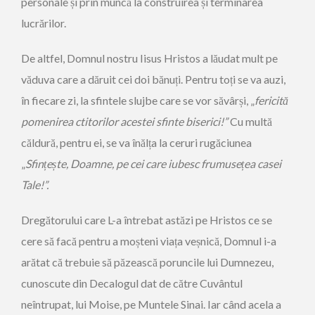
personale și prin muncă la construirea și terminarea
lucrărilor.
De altfel, Domnul nostru Iisus Hristos a lăudat mult pe
văduva care a dăruit cei doi bănuți. Pentru toți se va auzi,
în fiecare zi, la sfintele slujbe care se vor săvârși, „
fericită
pomenirea ctitorilor acestei sfinte biserici!”
Cu multă
căldură, pentru ei, se va înălța la ceruri rugăciunea
„
Sfin
ț
e
ș
te, Doamne, pe cei care iubesc frumuse
ț
ea casei
Tale!
”.
Dregătorului care L-a întrebat astăzi pe Hristos ce se
cere să facă pentru a moșteni viața veșnică, Domnul i-a
arătat că trebuie să păzească poruncile lui Dumnezeu,
cunoscute din Decalogul dat de către Cuvântul
neîntrupat, lui Moise, pe Muntele Sinai. Iar când acela a