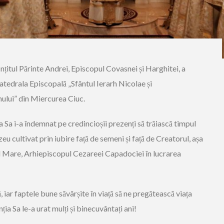
nțitul Părinte Andrei, Episcopul Covasnei și Harghitei, a
Catedrala Episcopală „Sfântul Ierarh Nicolae și
lui” din Miercurea Ciuc.
ția Sa i-a îndemnat pe credincioșii prezenți să trăiască timpul
eu cultivat prin iubire față de semeni și față de Creatorul, așa
el Mare, Arhiepiscopul Cezareei Capadociei în lucrarea
, iar faptele bune săvârșite în viață să ne pregătească viața
ția Sa le-a urat mulți și binecuvântați ani!