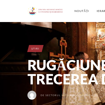
NOUTĂȚI
IERA
ŞTIRI
RUGĂCIUNE
TRECEREA 
DE
SECTORUL MEDIA ȘI COMUNICAȚII