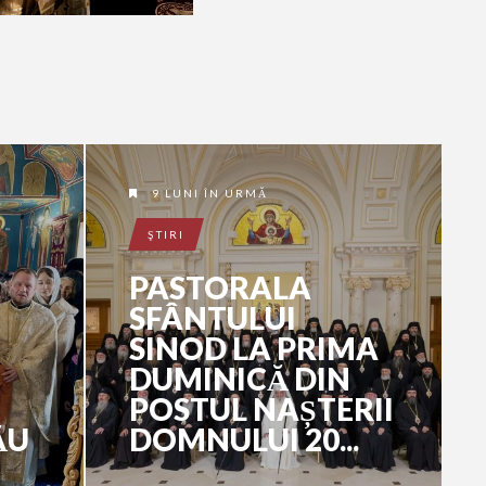
9 LUNI ÎN URMĂ
ŞTIRI
PASTORALA
SFÂNTULUI
SINOD LA PRIMA
DUMINICĂ DIN
POSTUL NAȘTERII
ĂU
DOMNULUI 20...