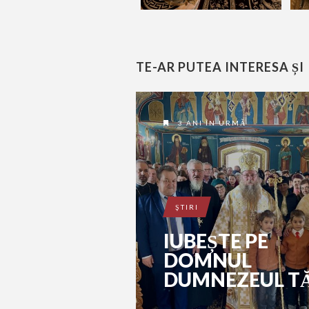
TE-AR PUTEA INTERESA ȘI
3 ANI ÎN URMĂ
ŞTIRI
IUBEȘTE PE
DOMNUL
DUMNEZEUL T