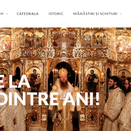
RH
CATEDRALA
ISTORIC
MĂNĂSTIRI ȘI SCHITURI
 LA
DINTRE ANI!