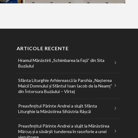
ARTICOLE RECENTE
Hramul Mănăstirii „Schimbarea la Față” din Sita
Buzăului
Sfânta Liturghie Arhierească la Parohia „Nașterea
Maicii Domnului și Sfântul Ioan Iacob de la Neamț”
din Întorsura Buzăului – Vîrtej
Preasfințitul Părinte Andrei a slujit Sfânta
Liturghie la Mănăstirea Sihăstria Râșcăi
Preasfințitul Părinte Andrei a slujit la Mănăstirea
Mărcuș și a săvârșit tunderea în rasoforie a unei
viețuitoare