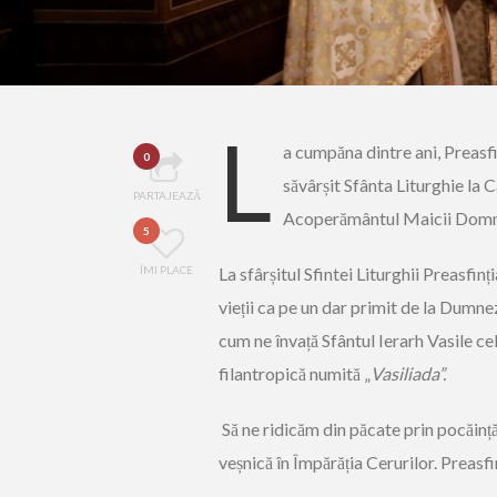
L
a cumpăna dintre ani, Preasfi
0
săvârșit Sfânta Liturghie la 
PARTAJEAZĂ
Acoperământul Maicii Domnu
5
ÎMI PLACE
La sfârșitul Sfintei Liturghii Preasfin
vieții ca pe un dar primit de la Dumnez
cum ne învață Sfântul Ierarh Vasile c
filantropică numită „
Vasiliada”.
Să ne ridicăm din păcate prin pocăință
veșnică în Împărăția Cerurilor. Preasfin