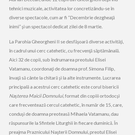
tehnici muzicale, activitatea lor concretizându-se în
diverse spectacole, cum ar fi “Decembrie dezgheaţă
inimi” şi un spectacol dedicat zilei de 8 martie.
La Parohia Gheorgheni II se desfăşoară diverse activităţi,
în cadrul unui cerc catehetic, cu frecvenţă săptămânală.
Aici 32 de copii, sub îndrumarea preotului Elisei
Vatamanu, coordonaţi de doamna prof. Simona Filip,
învaţă să cânte la chitară şi la alte instrumente. Lucrarea
principală a acestrui cerc catehetic este corul bisericii
Naşterea Maicii Domnului
, format din copiii ortodocşi
care frecventează cercul catehetic, în număr de 15, care,
conduşi de doamna preoteasă Mihaela Vatamanu, dau
răspunsurile la Sfintele Liturghii în fiecare duminică. În
preajma Praznicului Naşterii Domnului, preotul Elisei