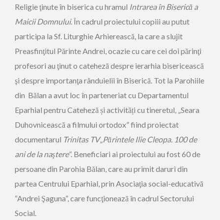
Religie ţinute în biserica cu hramul
Intrarea în Biserică a
Maicii Domnului
. În cadrul proiectului copiii au putut
participa la Sf. Liturghie Arhierească, la care a slujit
Preasfinţitul Părinte Andrei, ocazie cu care cei doi părinţi
profesori au ţinut o cateheză despre ierarhia bisericească
şi despre importanţa rânduielii în Biserică. Tot la Parohiile
din Bălan a avut loc în parteneriat cu Departamentul
Eparhial pentru Cateheză și activități cu tineretul, „Seara
Duhovnicească a filmului ortodox” fiind proiectat
documentarul
Trinitas TV
„
Părintele Ilie Cleopa. 100 de
ani de la naştere
”. Beneficiari ai proiectului au fost 60 de
persoane din Parohia Bălan, care au primit daruri din
partea Centrului Eparhial, prin Asociaţia social-educativă
“Andrei Şaguna”, care funcţionează în cadrul Sectorului
Social.