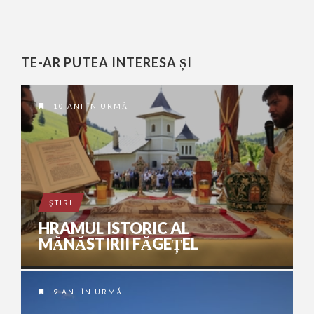
TE-AR PUTEA INTERESA ȘI
10 ANI ÎN URMĂ
ŞTIRI
HRAMUL ISTORIC AL
MĂNĂSTIRII FĂGEȚEL
9 ANI ÎN URMĂ