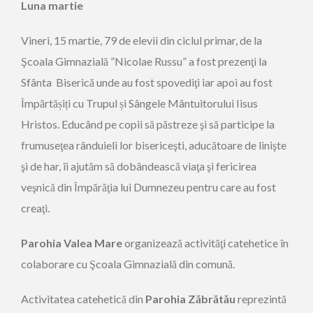
Luna martie
Vineri, 15 martie, 79 de elevii din ciclul primar, de la
Şcoala Gimnazială ”Nicolae Russu” a fost prezenţi la
Sfânta Biserică unde au fost spovediţi iar apoi au fost
Împărtășiți cu Trupul și Sângele Mântuitorului Iisus
Hristos. Educând pe copii să păstreze şi să participe la
frumuseţea rânduieli lor bisericeşti, aducătoare de linişte
şi de har, îi ajutăm să dobândească viaţa şi fericirea
veşnică din Împărăţia lui Dumnezeu pentru care au fost
creaţi.
Parohia Valea Mare
organizează activităţi catehetice în
colaborare cu Şcoala Gimnazială din comună.
Activitatea catehetică din
Parohia Zăbrătău
reprezintă