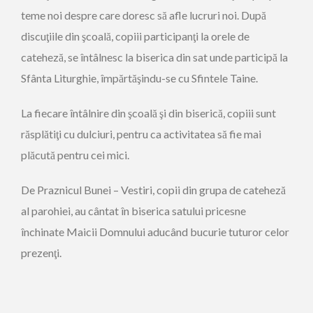
teme noi despre care doresc să afle lucruri noi. După
discuţiile din şcoală, copiii participanţi la orele de
cateheză, se întâlnesc la biserica din sat unde participă la
Sfânta Liturghie, împărtăşindu-se cu Sfintele Taine.
La fiecare întâlnire din şcoală şi din biserică, copiii sunt
răsplătiţi cu dulciuri, pentru ca activitatea să fie mai
plăcută pentru cei mici.
De Praznicul Bunei – Vestiri, copii din grupa de cateheză
al parohiei, au cântat în biserica satului pricesne
închinate Maicii Domnului aducând bucurie tuturor celor
prezenţi.