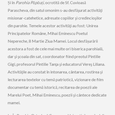
Și în
Parohia Păpăuți,
ocrotită de Sf. Cuvioasă
Parascheva, din satul omonim s-au desfăşurat activităţi
misionar-catehetice, adresate copiilor şi credincioşilor
din parohie. Temele acestor activităţi au fost: Unirea
Principatelor Române, Mihai Eminescu Poetul
Nepereche, 8 Martie Ziua Mamei. Locul desfășurării
acestora a fost de cele mai multe ori biserica parohială,
dar şi şcoala din sat, coordonator fiind preotul Pintilie
Gigi, profesorul Pintilie Tanţa şi educatorul Vereş Liliana.
Activităţile au constat în intonarea, cântarea, rostirea şi
lecturarea textelor cu temă patriotică, vizionare de film
documentar cu temă istorică, recitarea de poezii ale
Marelui Poet, Mihai Eminescu, poezii şi cântece dedicate
mamei.