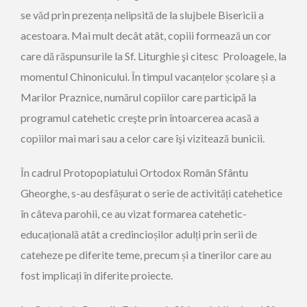
se văd prin prezența nelipsită de la slujbele Bisericii a
acestoara. Mai mult decât atât, copiii formează un cor
care dă răspunsurile la Sf. Liturghie şi citesc Proloagele, la
momentul Chinonicului. În timpul vacanțelor școlare și a
Marilor Praznice, numărul copiilor care participă la
programul catehetic creşte prin întoarcerea acasă a
copiilor mai mari sau a celor care îşi vizitează bunicii.
În cadrul Protopopiatului Ortodox Român Sfântu
Gheorghe, s-au desfășurat o serie de activități catehetice
în câteva parohii, ce au vizat formarea catehetic-
educațională atât a credincioșilor adulți prin serii de
cateheze pe diferite teme, precum și a tinerilor care au
fost implicați în diferite proiecte.