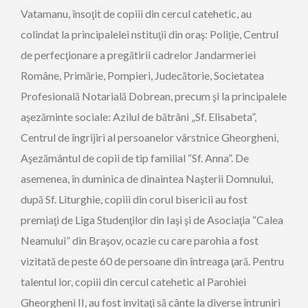
Vatamanu, însoţit de copiii din cercul catehetic, au
colindat la principalelei nstituţii din oraş: Poliţie, Centrul
de perfecţionare a pregătirii cadrelor Jandarmeriei
Române, Primărie, Pompieri, Judecătorie, Societatea
Profesională Notarială Dobrean, precum şi la principalele
aşezăminte sociale: Azilul de bătrâni „Sf. Elisabeta”,
Centrul de îngrijiri al persoanelor vârstnice Gheorgheni,
Aşezământul de copii de tip familial “Sf. Anna”. De
asemenea, în duminica de dinaintea Naşterii Domnului,
după Sf. Liturghie, copiii din corul bisericii au fost
premiaţi de Liga Studenţilor din Iaşi şi de Asociaţia “Calea
Neamului” din Braşov, ocazie cu care parohia a fost
vizitată de peste 60 de persoane din întreaga ţară. Pentru
talentul lor, copiii din cercul catehetic al Parohiei
Gheorgheni II, au fost invitaţi să cânte la diverse întruniri