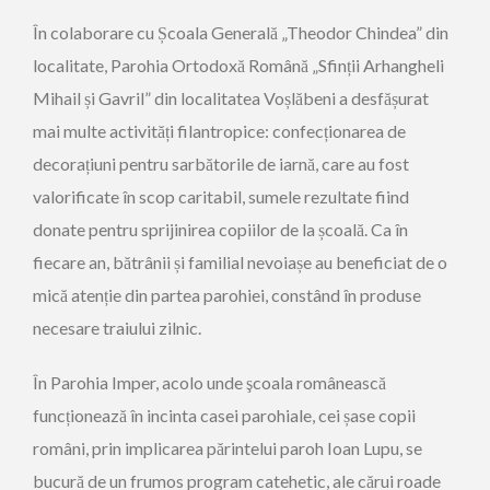
În colaborare cu Școala Generală „Theodor Chindea” din
localitate, Parohia Ortodoxă Română „Sfinții Arhangheli
Mihail și Gavril” din localitatea Voșlăbeni a desfășurat
mai multe activități filantropice: confecționarea de
decorațiuni pentru sarbătorile de iarnă, care au fost
valorificate în scop caritabil, sumele rezultate fiind
donate pentru sprijinirea copiilor de la școală. Ca în
fiecare an, bătrânii și familial nevoiașe au beneficiat de o
mică atenție din partea parohiei, constând în produse
necesare traiului zilnic.
În Parohia Imper, acolo unde şcoala românească
funcționează în incinta casei parohiale, cei șase copii
români, prin implicarea părintelui paroh Ioan Lupu, se
bucură de un frumos program catehetic, ale cărui roade