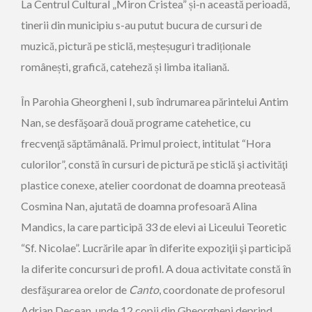
La Centrul Cultural „Miron Cristea” și-n această perioadă,
tinerii din municipiu s-au putut bucura de cursuri de
muzică, pictură pe sticlă, meșteșuguri tradiționale
românești, grafică, cateheză și limba italiană.
În Parohia Gheorgheni I, sub îndrumarea părintelui Antim
Nan, se desfăşoară două programe catehetice, cu
frecvenţă săptămânală. Primul proiect, intitulat “Hora
culorilor”, constă în cursuri de pictură pe sticlă şi activităţi
plastice conexe, atelier coordonat de doamna preoteasă
Cosmina Nan, ajutată de doamna profesoară Alina
Mandics, la care participă 33 de elevi ai Liceului Teoretic
“Sf. Nicolae”. Lucrările apar în diferite expoziţii şi participă
la diferite concursuri de profil. A doua activitate constă în
desfăşurarea orelor de
Canto
, coordonate de profesorul
Adrian Decean, unde 12 copii din Gheorgheni deprind