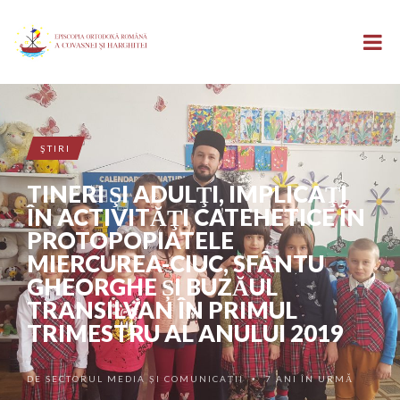
ŞTIRI
TINERI ŞI ADULŢI, IMPLICAŢI
ÎN ACTIVITĂŢI CATEHETICE ÎN
PROTOPOPIATELE
MIERCUREA-CIUC, SFÂNTU
GHEORGHE ȘI BUZĂUL
TRANSILVAN ÎN PRIMUL
TRIMESTRU AL ANULUI 2019
DE
SECTORUL MEDIA ȘI COMUNICAȚII
7 ANI ÎN URMĂ
•