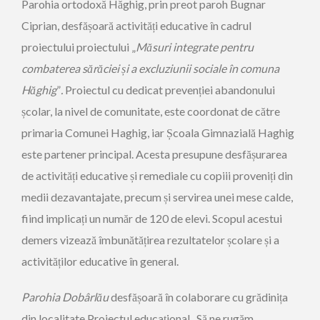
Parohia ortodoxă Hăghig, prin preot paroh Bugnar
Ciprian, desfășoară activități educative în cadrul
proiectului proiectului „
Măsuri integrate pentru
combaterea sărăciei și a excluziunii sociale în comuna
Hăghig
”
.
Proiectul cu dedicat prevenției abandonului
școlar, la nivel de comunitate, este coordonat de către
primaria Comunei Haghig, iar Școala Gimnazială Haghig
este partener principal. Acesta presupune desfășurarea
de activități educative și remediale cu copiii proveniți din
medii dezavantajate, precum și servirea unei mese calde,
fiind implicați un număr de 120 de elevi. Scopul acestui
demers vizează îmbunătățirea rezultatelor școlare și a
activităților educative în general.
Parohia Dobârlău
desfășoară în colaborare cu grădinița
din localitate Proiectul educațional „Să ne rugăm