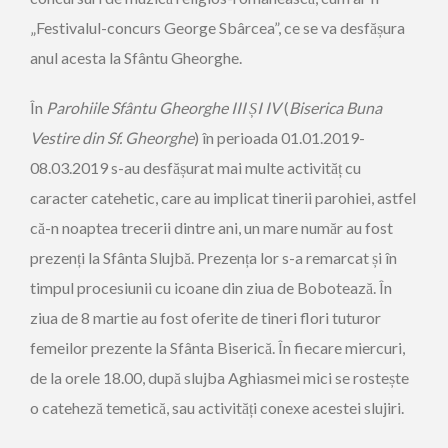
„Festivalul-concurs George Sbârcea”, ce se va desfășura
anul acesta la Sfântu Gheorghe.
În
Parohiile Sfântu Gheorghe III ȘI IV
(
Biserica Buna
Vestire din Sf. Gheorghe
) în perioada 01.01.2019-
08.03.2019 s-au desfășurat mai multe activităț cu
caracter catehetic, care au implicat tinerii parohiei, astfel
că-n noaptea trecerii dintre ani, un mare număr au fost
prezenți la Sfânta Slujbă. Prezența lor s-a remarcat și în
timpul procesiunii cu icoane din ziua de Bobotează. În
ziua de 8 martie au fost oferite de tineri flori tuturor
femeilor prezente la Sfânta Biserică. În fiecare miercuri,
de la orele 18.00, după slujba Aghiasmei mici se rostește
o cateheză temetică, sau activități conexe acestei slujiri.