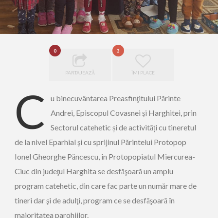
0
3
PARTAJEAZĂ
ÎMI PLACE
C
u binecuvântarea Preasfinţitului Părinte
Andrei, Episcopul Covasnei şi Harghitei, prin
Sectorul catehetic și de activități cu tineretul
de la nivel Eparhial şi cu sprijinul Părintelui Protopop
Ionel Gheorghe Păncescu, în Protopopiatul Miercurea-
Ciuc din judeţul Harghita se desfăşoară un amplu
program catehetic, din care fac parte un număr mare de
tineri dar şi de adulţi, program ce se desfăşoară în
majoritatea parohiilor.