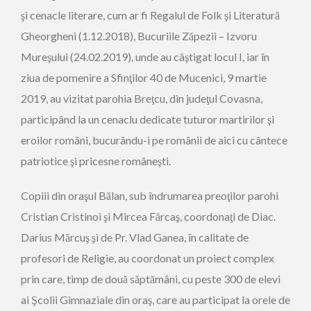
şi cenacle literare, cum ar fi Regalul de Folk şi Literatură
Gheorgheni (1.12.2018), Bucuriile Zăpezii – Izvoru
Mureşului (24.02.2019), unde au câştigat locul I, iar în
ziua de pomenire a Sfinţilor 40 de Mucenici, 9 martie
2019, au vizitat parohia Breţcu, din judeţul Covasna,
participând la un cenaclu dedicate tuturor martirilor şi
eroilor români, bucurându-i pe românii de aici cu cântece
patriotice şi pricesne româneşti.
Copiii din oraşul Bălan, sub îndrumarea preoţilor parohi
Cristian Cristinoi şi Mircea Fărcaş, coordonaţi de Diac.
Darius Mărcuş şi de Pr. Vlad Ganea, în calitate de
profesori de Religie, au coordonat un proiect complex
prin care, timp de două săptămâni, cu peste 300 de elevi
ai Şcolii Gimnaziale din oraş, care au participat la orele de