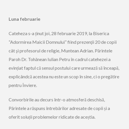
Luna februarie
Cateheza s-a ținut joi, 28 februarie 2019, la Biserica
“Adormirea Maicii Domnului” fiind prezenţii 20 de copii
cât şi profesorul de religie, Muntean Adrian. Părintele
Paroh Dr. Tohănean Iulian Petru în cadrul catehezei a
evințiat faptul că sensul postului care urmează să înceapă,
explicândcă acestea nu este un scop în sine, ci o pregătire
pentru Înviere.
Convorbirile au decurs într-o atmosferă deschisă,
Părintele a răspuns întrebărilor adresate de copii și a
oferit soluții problemelor ridicate de aceștia.