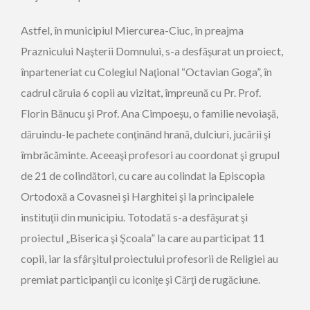
Astfel, în municipiul Miercurea-Ciuc, în preajma
Praznicului Naşterii Domnului, s-a desfăşurat un proiect,
înparteneriat cu Colegiul Naţional “Octavian Goga”, în
cadrul căruia 6 copii au vizitat, împreună cu Pr. Prof.
Florin Bănucu şi Prof. Ana Cimpoeşu, o familie nevoiaşă,
dăruindu-le pachete conţinând hrană, dulciuri, jucării şi
îmbrăcăminte. Aceeaşi profesori au coordonat şi grupul
de 21 de colindători, cu care au colindat la Episcopia
Ortodoxă a Covasnei şi Harghitei şi la principalele
instituţii din municipiu. Totodată s-a desfăşurat şi
proiectul „Biserica şi Şcoala” la care au participat 11
copii, iar la sfârşitul proiectului profesorii de Religiei au
premiat participanţii cu iconiţe şi Cărţi de rugăciune.