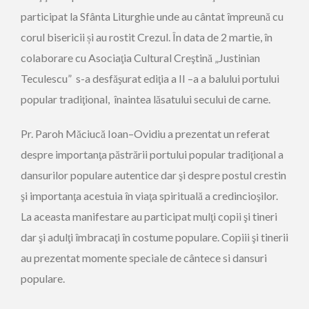
participat la Sfânta Liturghie unde au cântat împreună cu
corul bisericii și au rostit Crezul. În data de 2 martie, în
colaborare cu Asociaţia Cultural Creştină „Justinian
Teculescu” s-a desfăşurat ediţia a II –a a balului portului
popular tradiţional, înaintea lăsatului secului de carne.
Pr. Paroh Măciucă Ioan–Ovidiu a prezentat un referat
despre importanţa păstrării portului popular tradiţional a
dansurilor populare autentice dar şi despre postul crestin
şi importanţa acestuia în viaţa spirituală a credincioşilor.
La aceasta manifestare au participat mulţi copii şi tineri
dar şi adulţi îmbracaţi în costume populare. Copiii şi tinerii
au prezentat momente speciale de cântece si dansuri
populare.