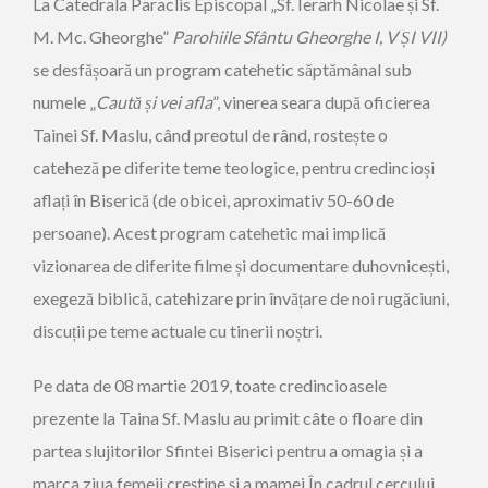
La Catedrala Paraclis Episcopal „Sf. Ierarh Nicolae și Sf.
M. Mc. Gheorghe”
Parohiile Sfântu Gheorghe
I, V ȘI VII)
se desfășoară un program catehetic săptămânal sub
numele „
Caută și vei afla
”, vinerea seara după oficierea
Tainei Sf. Maslu, când preotul de rând, rostește o
cateheză pe diferite teme teologice, pentru credincioși
aflați în Biserică (de obicei, aproximativ 50-60 de
persoane). Acest program catehetic mai implică
vizionarea de diferite filme și documentare duhovnicești,
exegeză biblică, catehizare prin învățare de noi rugăciuni,
discuții pe teme actuale cu tinerii noștri.
Pe data de 08 martie 2019, toate credincioasele
prezente la Taina Sf. Maslu au primit câte o floare din
partea slujitorilor Sfintei Biserici pentru a omagia și a
marca ziua femeii creștine și a mamei.În cadrul cercului