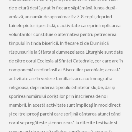
de pictură desfășurat în fiecare săptămână, lunea după-
amiază, un număr de aproximartiv 7-8 copii, deprind
tainele picturii pe sticlă, o activitate care prin implicarea
voluntarilor constituie o alternativă pentru petrecerea
timpului în tinda bisericii. În fiecare zi de Duminică
răspunsurile la Sfânta și dumnezeiasca Liturghie sunt date
de către corul Ecclesia al Sfintei Catedrale, cor care are în
componență credincioșii ai Biserciilor parohiale; această
activitate are în vedere familiarizarea cu imnografia
religioasă, deprinderea tipicului Sfintelor slujbe, dar și
sporirea numărului coriștilor prin înscrierea de noi
membrii. În acestă activitate sunt implicați în mod direct
și cei trei preoți parohi care sprijină cântarea atunci când
corul se pregătește și concurează la diferite festivale și
concursuri de muzică religios-românească, cum ar fi