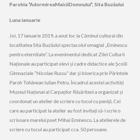
Parohia “AdormireaMaiciiDomnului”,
Sita Buzăului
Luna ianuarie
Joi, 17 ianuarie 2019, a avut loc la Căminul cultural din
localitatea Sita Buzăului spectacolul omagial „Eminescu
pentru eternitate”. La evenimentul dedicat Zilei Culturii
Naționale au participat elevi și cadre didactice ale Şcolii
Gimnaziale “Nicolae Russu” dar şi biserica prin Părintele
Paroh Tohănean Iulian Petru. Încadrul acestei activități
Muzeul Național al Carpaților Răsăriteni a organizat și
coordonat un atelier de scriere cu tocul cu peniță. Cei
care au participat la atelier au fost invitați să-i scrie o
scrisoare marelui poet Mihai Eminescu. La atelierele de
scriere cu tocul au participat cca. 50 persoane.