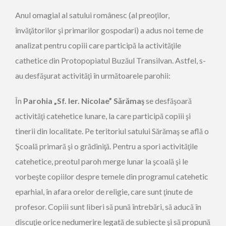
Anul omagial al satului românesc (al preoţilor,
învăţătorilor şi primarilor gospodari) a adus noi teme de
analizat pentru copiii care participă la activităţile
cathetice din Protopopiatul Buzăul Transilvan. Astfel, s-
au desfăşurat activităţi în următoarele parohii:
În
Parohia „Sf. Ier. Nicolae” Sărămaş
se desfăşoară
activităţi catehetice lunare, la care participă copiii şi
tinerii din localitate. Pe teritoriul satului Sărămaş se află o
Şcoală primară şi o grădiniţă. Pentru a spori activităţile
catehetice, preotul paroh merge lunar la şcoală şi le
vorbeşte copiilor despre temele din programul catehetic
eparhial, în afara orelor de religie, care sunt ţinute de
profesor. Copiii sunt liberi să pună întrebări, să aducă în
discuţie orice nedumerire legată de subiecte şi să propună