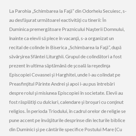
La Parohia „Schimbarea la Faţă” din Odorheiu Secuiesc, s-
au desfăşurat următoarel eactivităţi cu tinerii: În
Duminica premergătoare Praznicului Naşterii Domnului,
înainte ca elevii să plece în vacanţă, s-a organizat un
recital de colinde în Biserica „Schimbarea la Faţă”, după
săvârşirea Sfântei Liturghii. Grupul de colindători a fost
prezent în ultima săptămână de şcoală la reşedinţa
Episcopiei Covasnei şi Harghitei, unde l-au colindat pe
Preasfinţitul Părinte Andrei şi apoi i-au pus întrebări
despre rolul şi misiunea Episcopiei în societate. Elevii au
fost răsplătiţi cu dulciuri, calendare şi broşuri cu conţinut
religios. În perioda Triodului, în cadrul orelor de religie se
pune accent pe învăţăturile desprinse din lecturile biblice
din Duminici şi pe cântările specifice Postului Mare (Cu