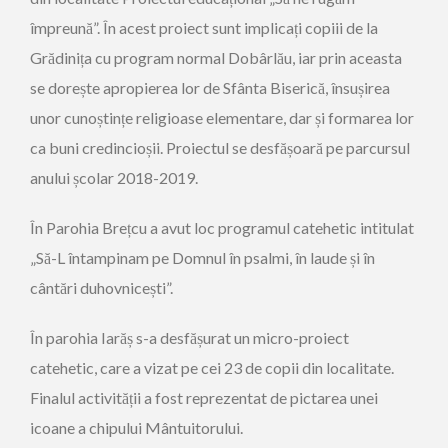
împreună”. În acest proiect sunt implicați copiii de la
Grădinița cu program normal Dobârlău, iar prin aceasta
se dorește apropierea lor de Sfânta Biserică, însușirea
unor cunoștințe religioase elementare, dar și formarea lor
ca buni credincioșii. Proiectul se desfășoară pe parcursul
anului școlar 2018-2019.
În Parohia Brețcu a avut loc programul catehetic intitulat
„Să-L întampinam pe Domnul în psalmi, în laude și în
cântări duhovnicești”.
În parohia Iarăș s-a desfășurat un micro-proiect
catehetic, care a vizat pe cei 23 de copii din localitate.
Finalul activității a fost reprezentat de pictarea unei
icoane a chipului Mântuitorului.