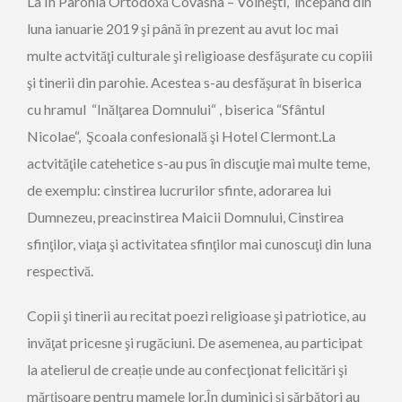
La În Parohia Ortodoxă Covasna – Voineşti, începând din
luna ianuarie 2019 şi până în prezent au avut loc mai
multe actvităţi culturale şi religioase desfăşurate cu copiii
şi tinerii din parohie. Acestea s-au desfăşurat în biserica
cu hramul “Inălţarea Domnului“ , biserica “Sfântul
Nicolae“, Şcoala confesională şi Hotel Clermont.La
actvităţile catehetice s-au pus în discuţie mai multe teme,
de exemplu: cinstirea lucrurilor sfinte, adorarea lui
Dumnezeu, preacinstirea Maicii Domnului, Cinstirea
sfinţilor, viaţa şi activitatea sfinţilor mai cunoscuţi din luna
respectivă.
Copii şi tinerii au recitat poezi religioase şi patriotice, au
invăţat pricesne şi rugăciuni. De asemenea, au participat
la atelierul de creație unde au confecţionat felicitări şi
mărţişoare pentru mamele lor.În duminici şi sărbători au