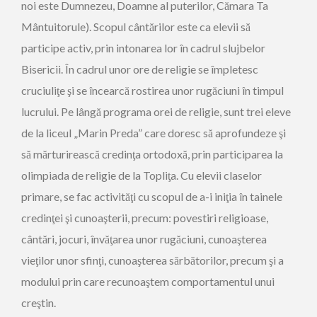
noi este Dumnezeu, Doamne al puterilor, Cămara Ta
Mântuitorule). Scopul cântărilor este ca elevii să
participe activ, prin intonarea lor în cadrul slujbelor
Bisericii. În cadrul unor ore de religie se împletesc
cruciuliţe şi se încearcă rostirea unor rugăciuni în timpul
lucrului. Pe lângă programa orei de religie, sunt trei eleve
de la liceul „Marin Preda” care doresc să aprofundeze şi
să mărturirească credinţa ortodoxă, prin participarea la
olimpiada de religie de la Topliţa. Cu elevii claselor
primare, se fac activităţi cu scopul de a-i iniţia în tainele
credinţei şi cunoaşterii, precum: povestiri religioase,
cântări, jocuri, învăţarea unor rugăciuni, cunoaşterea
vieţilor unor sfinţi, cunoaşterea sărbătorilor, precum şi a
modului prin care recunoaştem comportamentul unui
creştin.