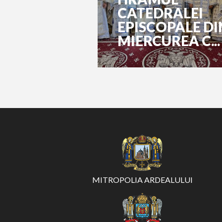
CATEDRALEI
EPISCOPALE DI
MIERCUREA C...
MITROPOLIA ARDEALULUI