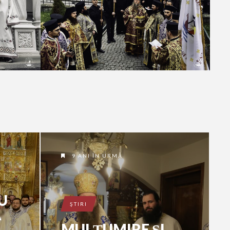
9 ANI ÎN URMĂ
U
ŞTIRI
A
MULȚUMIRE ȘI