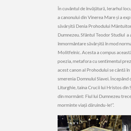
În cuvântul de învățătură, Ierarhul lo
a canonului din Vinerea Mare și a expli
săvârșită Denia Prohodului Mântuitoru
Dumnezeu. Sfântul Teodor Studiul a al
înmormântare săvârșită în mod normal d
Molitfelnic. Acesta a compus această
poezia, metafora cu sentimentul preze
acest canon al Prohodului se cântă în 
smerenia Domnului Slavei. Începând 
Liturghie, taina Crucii lui Hristos di
din mormânt: Fiul lui Dumnezeu trece
morminte viață dăruindu-le!”.