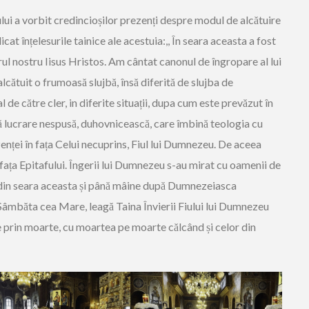
cului a vorbit credincioșilor prezenți despre modul de alcătuire
cat înțelesurile tainice ale acestuia:,, În seara aceasta a fost
l nostru Iisus Hristos. Am cântat canonul de îngropare al lui
cătuit o frumoasă slujbă, însă diferită de slujba de
e către cler, in diferite situații, dupa cum este prevăzut în
 lucrare nespusă, duhovnicească, care îmbină teologia cu
nței în fața Celui necuprins, Fiul lui Dumnezeu. De aceea
fața Epitafului. Îngerii lui Dumnezeu s-au mirat cu oamenii de
din seara aceasta și până mâine după Dumnezeiasca
n Sâmbăta cea Mare, leagă Taina Învierii Fiului lui Dumnezeu
 prin moarte, cu moartea pe moarte călcând și celor din