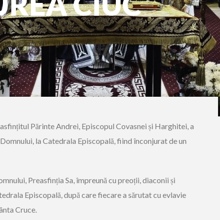
UREA CIUC
asfințitul Părinte Andrei, Episcopul Covasnei și Harghitei, a
 Domnului, la Catedrala Episcopală, fiind înconjurat de un
nului, Preasfinția Sa, împreună cu preoții, diaconii și
tedrala Episcopală, după care fiecare a sărutat cu evlavie
fânta Cruce.