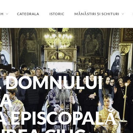
RH
CATEDRALA
ISTORIC
MĂNĂSTIRI ȘI SCHITURI
 DOMNULUI
LA
 EPISCOPALĂ