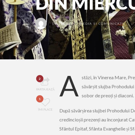
DIN MIERC
DE
SECTORUL MEDIA ȘI COMUNICAȚII
A
stăzi, în Vinerea Mare, Pre
2
săvârșit slujba Prohodului
PARTAJEAZĂ
sobor de preoți și diaconi.
1
ÎMI PLACE
După săvârșirea slujbei Prohodului Dom
credincioșii prezenți au înconjurat Ca
Sfântul Epitaf, Sfânta Evanghelie și S