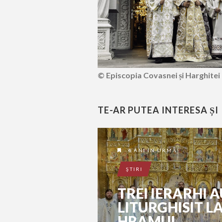
© Episcopia Covasnei și Harghitei
TE-AR PUTEA INTERESA ȘI
4 ANI ÎN URMĂ
ŞTIRI
TREI IERARHI A
LITURGHISIT L
HRAMUL