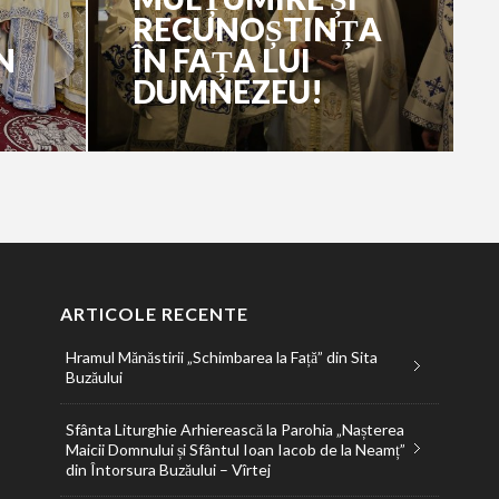
RECUNOȘTINȚA
N
ÎN FAȚA LUI
DUMNEZEU!
ARTICOLE RECENTE
Hramul Mănăstirii „Schimbarea la Față” din Sita
Buzăului
Sfânta Liturghie Arhierească la Parohia „Nașterea
Maicii Domnului și Sfântul Ioan Iacob de la Neamț”
din Întorsura Buzăului – Vîrtej