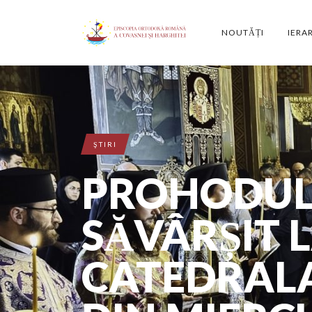
NOUTĂȚI
IERA
ŞTIRI
PROHODUL
SĂVÂRȘIT 
CATEDRALA