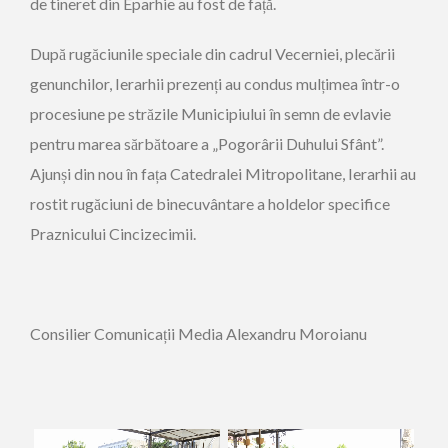
de tineret din Eparhie au fost de față.
După rugăciunile speciale din cadrul Vecerniei, plecării
genunchilor, Ierarhii prezenți au condus mulțimea într-o
procesiune pe străzile Municipiului în semn de evlavie
pentru marea sărbătoare a „Pogorârii Duhului Sfânt”.
Ajunși din nou în fața Catedralei Mitropolitane, Ierarhii au
rostit rugăciuni de binecuvântare a holdelor specifice
Praznicului Cincizecimii.
Consilier Comunicații Media Alexandru Moroianu