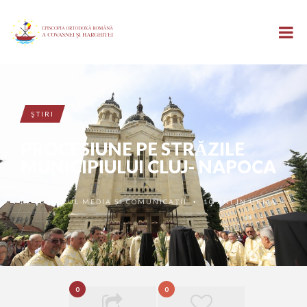
ŞTIRI
PROCESIUNE PE STRĂZILE
MUNICIPIULUI CLUJ- NAPOCA
DE
SECTORUL MEDIA ȘI COMUNICAȚII
10 ANI ÎN URMĂ
•
0
0