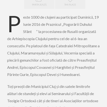
PARTAJEAZĂ
ÎMI PLACE
P
este 1000 de clujeni au participat Duminică, 19
Iunie 2016 de Praznicul „Pogorârii Duhului
Sfânt ” la procesiunea de Rusalii organizată
de Arhiepiscopia Clujului pentru cel de-al 6-lea an
consecutiv. Pe platoul din fața Catedralei Mitropolitane a
Clujului, Maramureșului și Sălajului, Vecernia specială a
plecării genunchilor a fost oficiată de către Preasfințitul
Andrei, Episcopul Covasnei și Harghitei și Preasfințitul
Părinte Gurie, Episcopul Devei și Hunedoarei.
Toți preoții din Municipiul Cluj și din satele limitrofe
alături de stundeți și elevi ai Seminarului și Facultății de
Teolgie Ortodoxă cât și de tineri ai Asociațiilor ortodoxe