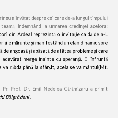
neu a învățat despre cei care de-a lungul timpului
ă teamă, îndemnând la urmarea credinței acelora:
itori din Ardeal reprezintă o invitaţie caldă de a-L
ijile mărunte şi manifestând un elan dinamic spre
 de angoasă şi apăsată de atâtea probleme şi care
l adevărat merge înainte cu speranţă. El înfruntă
e va răbda până la sfârşit, acela se va mântui(Mt.
Prof. Dr. Emil Nedelea Cărămizaru a primit
rhi Bălgrădeni
.