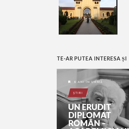
TE-AR PUTEA INTERESA ȘI
8 ANI ÎN URMĂ
ŞTIRI
UN ERUDIT
DIPLOMAT
ROMÂN –