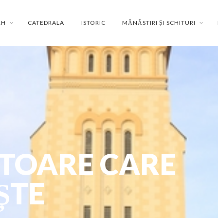
RH
CATEDRALA
ISTORIC
MĂNĂSTIRI ȘI SCHITURI
TOARE CARE
ȘTE