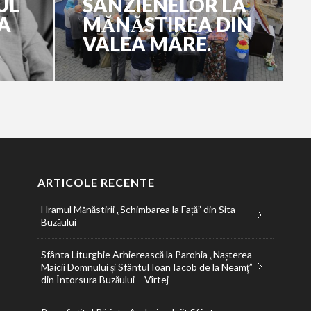
UL
SÂNZIENELOR LA
A
MĂNĂSTIREA DIN
VALEA MARE.
ARTICOLE RECENTE
Hramul Mănăstirii „Schimbarea la Față” din Sita
Buzăului
Sfânta Liturghie Arhierească la Parohia „Nașterea
Maicii Domnului și Sfântul Ioan Iacob de la Neamț”
din Întorsura Buzăului – Vîrtej