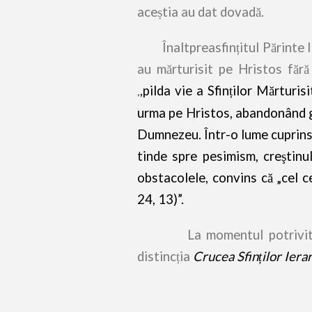
aceștia au dat dovadă.
Înaltpreasfințitul Părinte Iri
au mărturisit pe Hristos făr
,pilda vie a Sfinților Mărturis
,
urma pe Hristos, abandonând gr
Dumnezeu. Într-o lume cuprinsă
tinde spre pesimism, creştinu
obstacolele, convins că „cel c
24, 13)”.
La momentul potrivit Pr. 
distincția
Crucea Sfinților Iera