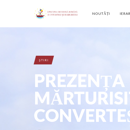
NOUTĂȚI
IERA
ŞTIRI
PREZENȚA
MĂRTURISI
CONVERTE