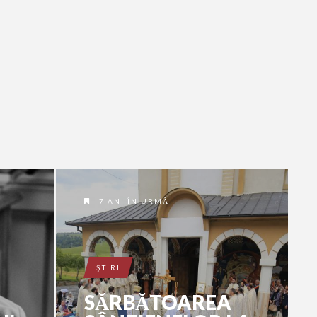
7 ANI ÎN URMĂ
ŞTIRI
SĂRBĂTOAREA