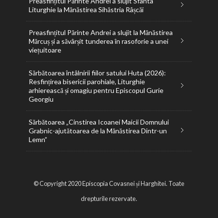
Preasfințitul Părinte Andrei a slujit Sfânta
Liturghie la Mănăstirea Sihăstria Râșcăi
Preasfințitul Părinte Andrei a slujit la Mănăstirea
Mărcuș și a săvârșit tunderea în rasoforie a unei
viețuitoare
Sărbătoarea întâlnirii fiilor satului Huta (2026):
Resfințirea bisericii parohiale, Liturghie
arhierească și omagiu pentru Episcopul Gurie
Georgiu
Sărbătoarea „Cinstirea Icoanei Maicii Domnului
Grabnic-ajutătoarea de la Mănăstirea Dintr-un
Lemn”
© Copyright 2020 Episcopia Covasnei și Harghitei. Toate
drepturile rezervate.