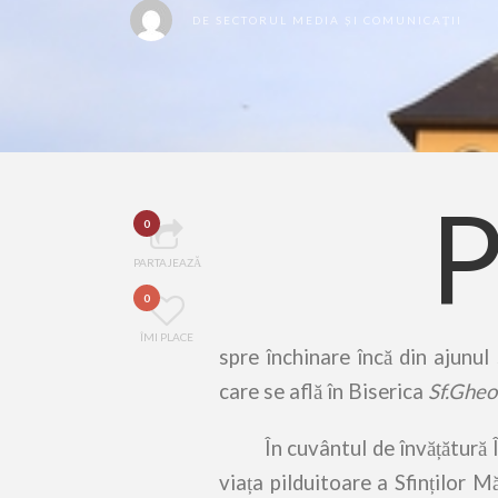
DE
SECTORUL MEDIA ȘI COMUNICAȚII
0
PARTAJEAZĂ
0
ÎMI PLACE
spre închinare încă din ajunul
care se află în Biserica
Sf.Ghe
În cuvântul de învățătură Îna
viața pildu
i
toare a Sfinților Mă