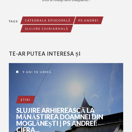
CATEDRALA EPISCOPALĂ
PS ANDREI
TAGS
SLUJIRE CHIRIARHALĂ
TE-AR PUTEA INTERESA ȘI
9 ANI ÎN URMĂ
ŞTIRI
SLUJIRE ARHIEREASCĂ LA
MĂNĂSTIREA DOAMNEI DIN
MOGLĂNEȘTI | PS ANDREI:
CIFRA...