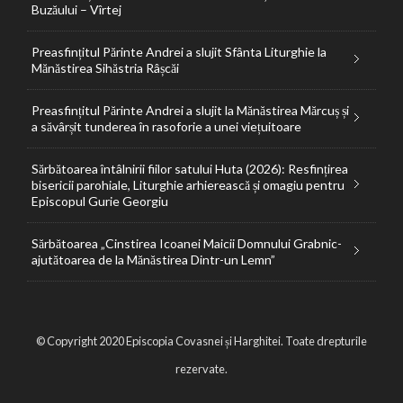
Buzăului – Vîrtej
Preasfințitul Părinte Andrei a slujit Sfânta Liturghie la
Mănăstirea Sihăstria Râșcăi
Preasfințitul Părinte Andrei a slujit la Mănăstirea Mărcuș și
a săvârșit tunderea în rasoforie a unei viețuitoare
Sărbătoarea întâlnirii fiilor satului Huta (2026): Resfințirea
bisericii parohiale, Liturghie arhierească și omagiu pentru
Episcopul Gurie Georgiu
Sărbătoarea „Cinstirea Icoanei Maicii Domnului Grabnic-
ajutătoarea de la Mănăstirea Dintr-un Lemn”
© Copyright 2020 Episcopia Covasnei și Harghitei. Toate drepturile
rezervate.