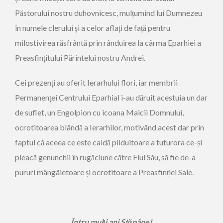
Păstorului nostru duhovnicesc, mulțumind lui Dumnezeu
în numele clerului și a celor aflați de față pentru
milostivirea răsfrântă prin rânduirea la cârma Eparhiei a
Preasfințitului Părintelui nostru Andrei.
Cei prezenți au oferit Ierarhului flori, iar membrii
Permanenței Centrului Eparhial i-au dăruit acestuia un dar
de suflet, un Engolpion cu icoana Maicii Domnului,
ocrotitoarea blândă a Ierarhilor, motivând acest dar prin
faptul că aceea ce este caldă pilduitoare a tuturora ce-și
pleacă genunchii în rugăciune către Fiul Său, să fie de-a
pururi mângâietoare și ocrotitoare a Preasfinției Sale.
Întru mulți ani Stăpâne!