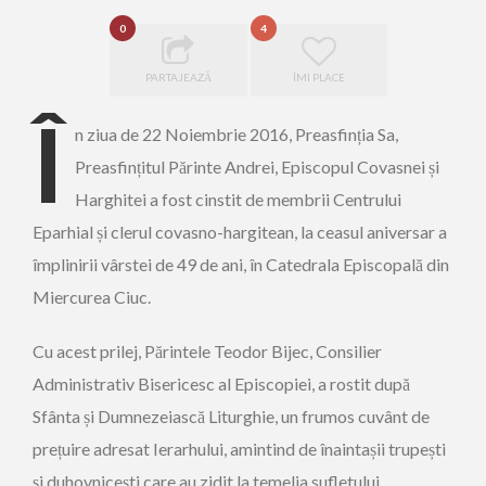
0
4
PARTAJEAZĂ
ÎMI PLACE
Î
n ziua de 22 Noiembrie 2016, Preasfinția Sa,
Preasfințitul Părinte Andrei, Episcopul Covasnei și
Harghitei a fost cinstit de membrii Centrului
Eparhial și clerul covasno-hargitean, la ceasul aniversar a
împlinirii vârstei de 49 de ani, în Catedrala Episcopală din
Miercurea Ciuc.
Cu acest prilej, Părintele Teodor Bijec, Consilier
Administrativ Bisericesc al Episcopiei, a rostit după
Sfânta și Dumnezeiască Liturghie, un frumos cuvânt de
prețuire adresat Ierarhului, amintind de înaintașii trupești
și duhovnicești care au zidit la temelia sufletului