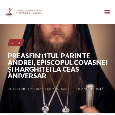
ŞTIRI
PREASFINȚITUL PĂRINTE
ANDREI, EPISCOPUL COVASNEI
ȘI HARGHITEI LA CEAS
ANIVERSAR
DE
SECTORUL MEDIA ȘI COMUNICAȚII
10 ANI ÎN URMĂ
•