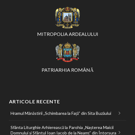
MITROPOLIA ARDEALULUI
PATRIARHIA ROMÂNĂ
ARTICOLE RECENTE
Hramul Mănăstirii „Schimbarea la Față” din Sita Buzăului
Sfânta Liturghie Arhierească la Parohia „Nașterea Maicii
Domnului și Sfântul Ioan Iacob de la Neamț” din Întorsura