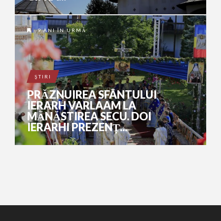
9 ANI ÎN URMĂ
ŞTIRI
PRĂZNUIREA SFÂNTULUI
IERARH VARLAAM LA
MĂNĂSTIREA SECU. DOI
IERARHI PREZENȚ...