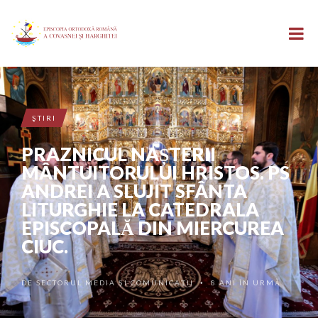
ŞTIRI
PRAZNICUL NAȘTERII
MÂNTUITORULUI HRISTOS. PS
ANDREI A SLUJIT SFÂNTA
LITURGHIE LA CATEDRALA
EPISCOPALĂ DIN MIERCUREA
CIUC.
DE
SECTORUL MEDIA ȘI COMUNICAȚII
8 ANI ÎN URMĂ
•