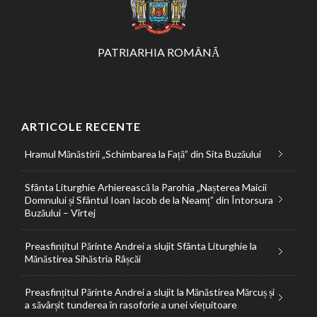
PATRIARHIA ROMÂNĂ
ARTICOLE RECENTE
Hramul Mănăstirii „Schimbarea la Față” din Sita Buzăului
Sfânta Liturghie Arhierească la Parohia „Nașterea Maicii
Domnului și Sfântul Ioan Iacob de la Neamț” din Întorsura
Buzăului – Vîrtej
Preasfințitul Părinte Andrei a slujit Sfânta Liturghie la
Mănăstirea Sihăstria Râșcăi
Preasfințitul Părinte Andrei a slujit la Mănăstirea Mărcuș și
a săvârșit tunderea în rasoforie a unei viețuitoare