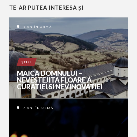
TE-AR PUTEA INTERESA ȘI
1 AN ÎN URMĂ
ŞTIRI
MAICA DOMNULUI –
NEVESTEJITA FLOARE A
CURATIEI SI NEVINOVATIEI
7 ANI ÎN URMĂ