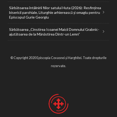
Sărbătoarea întâlnirii fiilor satului Huta (2026): Resfințirea
bisericii parohiale, Liturghie arhierească și omagiu pentru
Episcopul Gurie Georgiu
Sărbătoarea „Cinstirea Icoanei Maicii Domnului Grabnic-
ajutătoarea de la Mănăstirea Dintr-un Lemn”
© Copyright 2020 Episcopia Covasnei și Harghitei. Toate drepturile
rezervate.