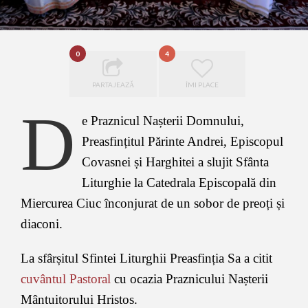
0
4
PARTAJEAZĂ
ÎMI PLACE
D
e Praznicul Nașterii Domnului,
Preasfințitul Părinte Andrei, Episcopul
Covasnei și Harghitei a slujit Sfânta
Liturghie la Catedrala Episcopală din
Miercurea Ciuc înconjurat de un sobor de preoți și
diaconi.
La sfârșitul Sfintei Liturghii Preasfinția Sa a citit
cuvântul Pastoral
cu ocazia Praznicului Nașterii
Mântuitorului Hristos.