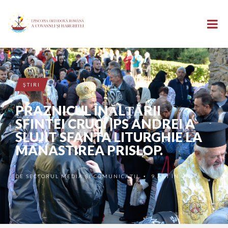
ŞTIRI
PRAZNICUL ÎNĂLȚĂRII
SFINTEI CRUCI |PS ANDREI A
SLUJIT SFANTA LITURGHIE LA
MANASTIREA PRISLOP.
DE
SECTORUL MEDIA ȘI COMUNICAȚII
9 ANI ÎN URMĂ
•