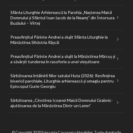
Sfânta Liturghie Arhierească la Parohia „Nașterea Maicii
Domnului și Sfântul Ioan Iacob de la Neamț” din Întorsura
Buzăului – Vîrtej
Preasfințitul Părinte Andrei a slujit Sfânta Liturghie la
Mănăstirea Sihăstria Râșcăi
Preasfințitul Părinte Andrei a slujit la Mănăstirea Mărcuș și
a săvârșit tunderea în rasoforie a unei viețuitoare
Sărbătoarea întâlnirii fiilor satului Huta (2026): Resfințirea
bisericii parohiale, Liturghie arhierească și omagiu pentru
Episcopul Gurie Georgiu
Sărbătoarea „Cinstirea Icoanei Maicii Domnului Grabnic-
ajutătoarea de la Mănăstirea Dintr-un Lemn”
© Copyright 2020 Episcopia Covasnei și Harghitei. Toate drepturile