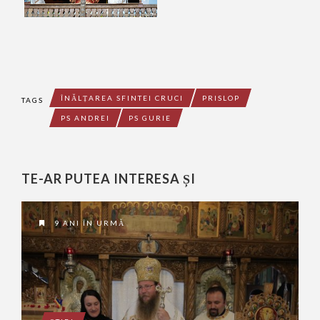
ÎNĂLȚAREA SFINTEI CRUCI
PRISLOP
TAGS
PS ANDREI
PS GURIE
TE-AR PUTEA INTERESA ȘI
9 ANI ÎN URMĂ