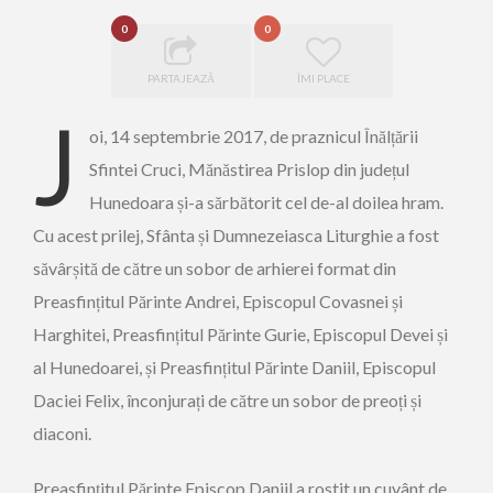
0
0
PARTAJEAZĂ
ÎMI PLACE
J
oi, 14 septembrie 2017, de praznicul Înălțării
Sfintei Cruci, Mănăstirea Prislop din județul
Hunedoara și-a sărbătorit cel de-al doilea hram.
Cu acest prilej, Sfânta și Dumnezeiasca Liturghie a fost
săvârșită de către un sobor de arhierei format din
Preasfințitul Părinte Andrei, Episcopul Covasnei și
Harghitei, Preasfințitul Părinte Gurie, Episcopul Devei și
al Hunedoarei, și Preasfințitul Părinte Daniil, Episcopul
Daciei Felix, înconjurați de către un sobor de preoți și
diaconi.
Preasfințitul Părinte Episcop Daniil a rostit un cuvânt de