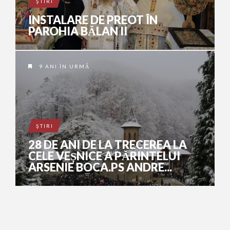
ŞTIRI
INSTALARE DE PREOT ÎN
PAROHIA BĂLAN II
9 ANI ÎN URMĂ
ŞTIRI
28 DE ANI DE LA TRECEREA LA
CELE VEȘNICE A PĂRINTELUI
ARSENIE BOCA.PS ANDRE...