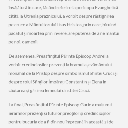
învățătură în care, făcând referire la pericopa Evanghelică
citită la Utrenia praznicului, a vorbit despre răstignirea
pe cruce a Mântuitorului Iisus Hristos, prin care, biruind
păcatul și moartea prin înviere, are puterea de a ne mântui
pe noi, oamenii.
De asemenea, Preasfințitul Părinte Episcop Andrei a
vorbit credincioșilor prezenți la hramul așezământului
monahal de la Prislop despre simbolismul Sfintei Cruci și
despre rolul Sfinților Împărați Constantin și Elena în
căutarea și găsirea lemnului cinstitei Cruci.
La final, Preasfințitul Părinte Episcop Gurie a mulțumit
ierarhilor prezenți și tuturor preoților și credincioșilor
pentru bucuria de a fi din nou împreună în această zi de