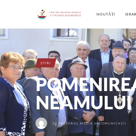
NOUTĂȚI
IERA
ŞTIRI
POMENIREA
NEAMULUI
DE
SECTORUL MEDIA ȘI COMUNICAȚII