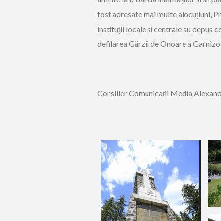
fost adresate mai multe alocuțiuni, P
instituții locale și centrale au depu
defilarea Gărzii de Onoare a Garnizo
Consilier Comunicații Media Alexan