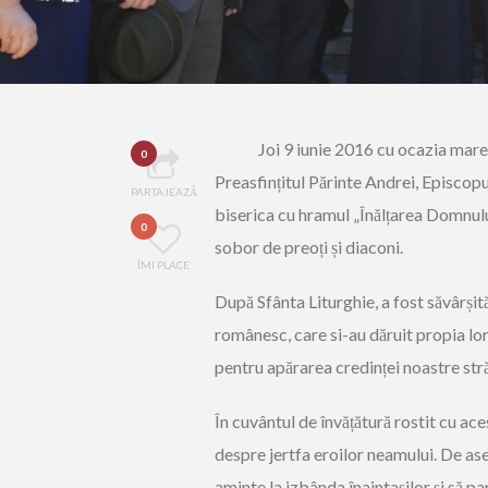
Joi 9 iunie 2016 cu ocazia marel
0
Preasfințitul Părinte Andrei, Episcopul
PARTAJEAZĂ
biserica cu hramul „Înălțarea Domnului
0
sobor de preoți și diaconi.
ÎMI PLACE
După Sfânta Liturghie, a fost săvârșit
românesc, care si-au dăruit propia lo
pentru apărarea credinței noastre str
În cuvântul de învățătură rostit cu aces
despre jertfa eroilor neamului. De ase
aminte la izbânda înaintașilor și să pa