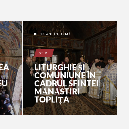
10 ANI ÎN URMĂ
ŞTIRI
EA
LITURGHIE ȘI
COMUNIUNE ÎN
EU
CADRUL SFINTEI
L
MĂNĂSTIRI
TOPLIȚA