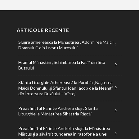
ARTICOLE RECENTE
Slujire arhierească la Mănăstirea „Adormirea Maicii
Domnului” din Izvoru Mureșului
Hramul Mănăstirii „Schimbarea la Față” din Sita
Buzăului
Sfânta Liturghie Arhierească la Parohia „Nașterea
Maicii Domnului și Sfântul Ioan Iacob de la Neamț”
din Întorsura Buzăului – Vîrtej
Preasfințitul Părinte Andrei a slujit Sfânta
Liturghie la Mănăstirea Sihăstria Râșcăi
Preasfințitul Părinte Andrei a slujit la Mănăstirea
Mărcuș și a săvârșit tunderea în rasoforie a unei