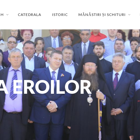
RH
CATEDRALA
ISTORIC
MĂNĂSTIRI ȘI SCHITURI
 EROILOR