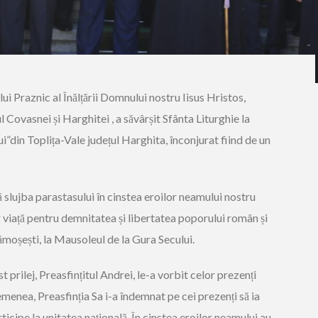
ui Praznic al Înălțării Domnului nostru Iisus Hristos,
 Covasnei și Harghitei , a săvârșit Sfânta Liturghie la
”din Toplița-Vale județul Harghita, înconjurat fiind de un
ă slujba parastasului în cinstea eroilor neamului nostru
r viață pentru demnitatea și libertatea poporului român și
ămoșești, la Mausoleul de la Gura Secului.
t prilej, Preasfințitul Andrei, le-a vorbit celor prezenți
menea, Preasfinția Sa i-a îndemnat pe cei prezenți să ia
rticipe la unitatea națională. În cinstea eroilor neamului au