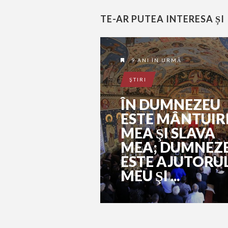
TE-AR PUTEA INTERESA ȘI
9 ANI ÎN URMĂ
ŞTIRI
ÎN DUMNEZEU
ESTE MÂNTUIR
MEA ŞI SLAVA
MEA; DUMNEZ
ESTE AJUTORU
MEU ŞI ...