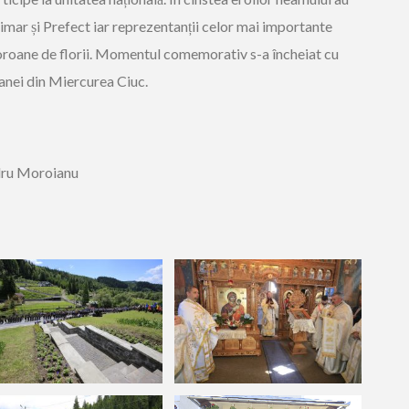
rimar și Prefect iar reprezentanții celor mai importante
s coroane de florii. Momentul comemorativ s-a încheiat cu
anei din Miercurea Ciuc.
dru Moroianu