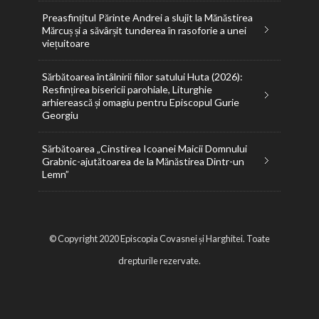
Preasfințitul Părinte Andrei a slujit la Mănăstirea
Mărcuș și a săvârșit tunderea în rasoforie a unei
viețuitoare
Sărbătoarea întâlnirii fiilor satului Huta (2026):
Resfințirea bisericii parohiale, Liturghie
arhierească și omagiu pentru Episcopul Gurie
Georgiu
Sărbătoarea „Cinstirea Icoanei Maicii Domnului
Grabnic-ajutătoarea de la Mănăstirea Dintr-un
Lemn”
© Copyright 2020 Episcopia Covasnei și Harghitei. Toate
drepturile rezervate.