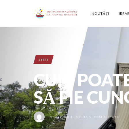
NOUTĂȚI
IERA
ŞTIRI
CUM POAT
SĂ FIE CU
DE
SECTORUL MEDIA ȘI COMUNICAȚII