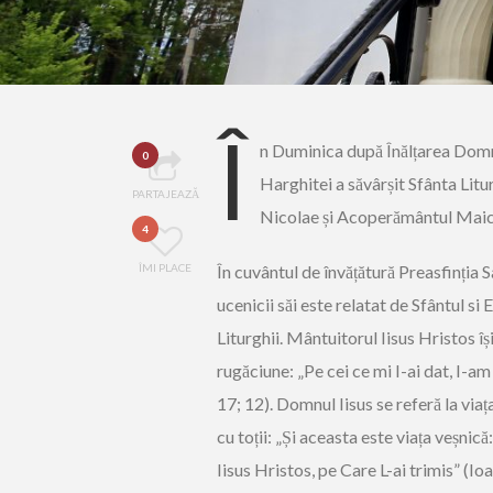
Î
n Duminica după Înălțarea Domnu
0
Harghitei a săvârșit Sfânta Litu
PARTAJEAZĂ
Nicolae și Acoperământul Maic
4
ÎMI PLACE
În cuvântul de învățătură Preasfinția
ucenicii săi este relatat de Sfântul s
Liturghii. Mântuitorul Iisus Hristos îș
rugăciune: „Pe cei ce mi I-ai dat, I-am p
17; 12). Domnul Iisus se referă la via
cu toții: „Și aceasta este viața veșni
Iisus Hristos, pe Care L-ai trimis” (I