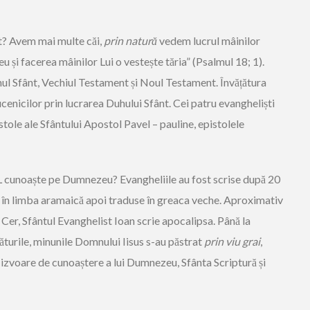
? Avem mai multe căi,
prin natură
vedem lucrul mâinilor
u și facerea mâinilor Lui o vestește tăria” (Psalmul 18; 1).
ul Sfânt, Vechiul Testament și Noul Testament. Învățătura
cenicilor prin lucrarea Duhului Sfânt. Cei patru evangheliști
stole ale Sfântului Apostol Pavel – pauline, epistolele
L cunoaște pe Dumnezeu? Evangheliile au fost scrise după 20
r, în limba aramaică apoi traduse în greaca veche. Aproximativ
 Cer, Sfântul Evanghelist Ioan scrie apocalipsa. Până la
țăturile, minunile Domnului Iisus s-au păstrat
prin viu grai
,
 izvoare de cunoaștere a lui Dumnezeu, Sfânta Scriptură și