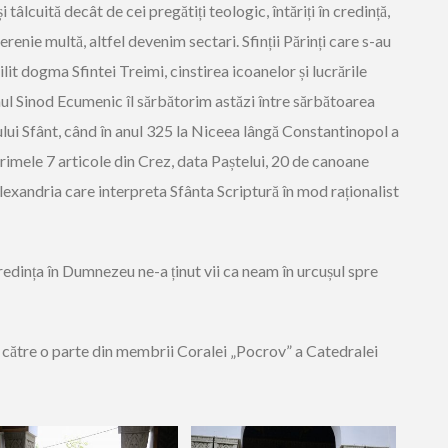
 tâlcuită decât de cei pregătiți teologic, întăriți în credință,
renie multă, altfel devenim sectari. Sfinții Părinți care s-au
t dogma Sfintei Treimi, cinstirea icoanelor și lucrările
ul Sinod Ecumenic îl sărbătorim astăzi între sărbătoarea
ului Sfânt, când în anul 325 la Niceea lângă Constantinopol a
rimele 7 articole din Crez, data Paștelui, 20 de canoane
 Alexandria care interpreta Sfânta Scriptură în mod raționalist
redința în Dumnezeu ne-a ținut vii ca neam în urcușul spre
e către o parte din membrii Coralei „Pocrov” a Catedralei