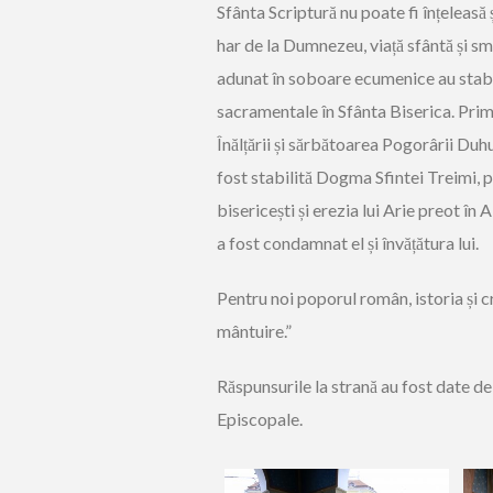
Sfânta Scriptură nu poate fi înțeleasă și
har de la Dumnezeu, viață sfântă și sme
adunat în soboare ecumenice au stabili
sacramentale în Sfânta Biserica. Prim
Înălțării și sărbătoarea Pogorârii Duh
fost stabilită Dogma Sfintei Treimi, p
bisericești și erezia lui Arie preot în
a fost condamnat el și învățătura lui.
Pentru noi poporul român, istoria și c
mântuire.”
Răspunsurile la strană au fost date d
Episcopale.