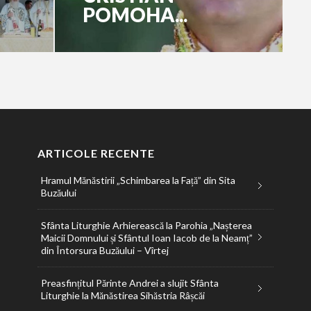
POMOHA...
ARTICOLE RECENTE
Hramul Mănăstirii „Schimbarea la Față” din Sita
Buzăului
Sfânta Liturghie Arhierească la Parohia „Nașterea
Maicii Domnului și Sfântul Ioan Iacob de la Neamț”
din Întorsura Buzăului – Vîrtej
Preasfințitul Părinte Andrei a slujit Sfânta
Liturghie la Mănăstirea Sihăstria Râșcăi