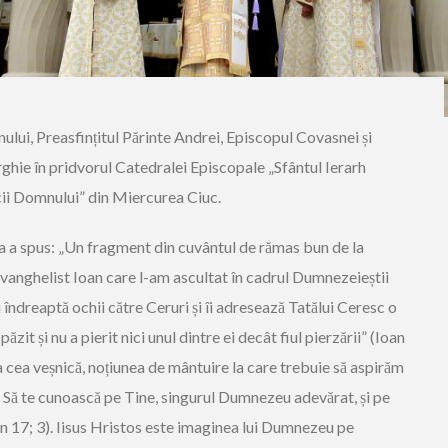
lui, Preasfințitul Părinte Andrei, Episcopul Covasnei și
rghie în pridvorul Catedralei Episcopale „Sfântul Ierarh
ii Domnului” din Miercurea Ciuc.
 Sa a spus: „Un fragment din cuvântul de rămas bun de la
i Evanghelist Ioan care l-am ascultat în cadrul Dumnezeieștii
i îndreaptă ochii către Ceruri și îi adresează Tatălui Ceresc o
ăzit și nu a pierit nici unul dintre ei decât fiul pierzării” (Ioan
ța cea veșnică, noțiunea de mântuire la care trebuie să aspirăm
că: Să te cunoască pe Tine, singurul Dumnezeu adevărat, și pe
oan 17; 3). Iisus Hristos este imaginea lui Dumnezeu pe