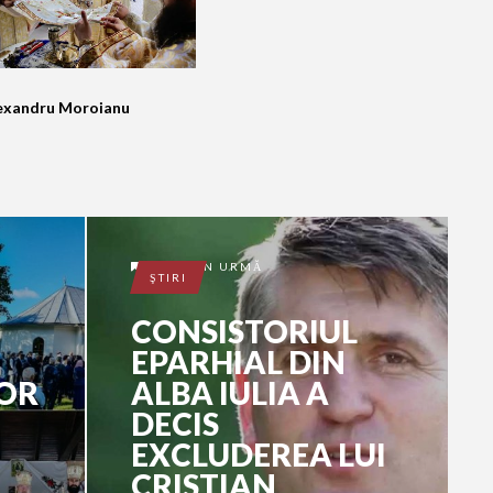
Alexandru Moroianu
9 ANI ÎN URMĂ
ŞTIRI
CONSISTORIUL
EPARHIAL DIN
LOR
ALBA IULIA A
DECIS
EXCLUDEREA LUI
CRISTIAN