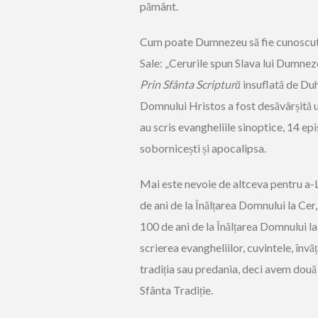
pământ.
Cum poate Dumnezeu să fie cunoscut
Sale: „Cerurile spun Slava lui Dumneze
Prin Sfânta Scriptură
insuflată de Duh
Domnului Hristos a fost desăvârșită u
au scris evangheliile sinoptice, 14 epi
sobornicești și apocalipsa.
Mai este nevoie de altceva pentru a-
de ani de la Înălțarea Domnului la Ce
100 de ani de la Înălțarea Domnului la
scrierea evangheliilor, cuvintele, învă
tradiția sau predania, deci avem două
Sfânta Tradiție.