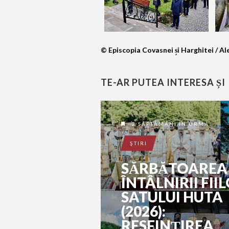
© Episcopia Covasnei și Harghitei / 
TE-AR PUTEA INTERESA ȘI
2 SĂPTĂMÂNI ÎN URMĂ
ŞTIRI
SĂRBĂTOAREA
ÎNTÂLNIRII FII
SATULUI HUTA
(2026):
RESFINȚIREA