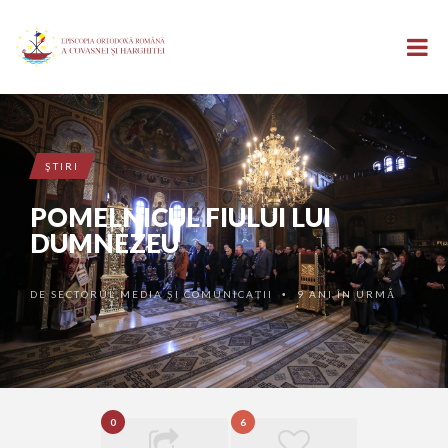
ŞTIRI
POMELNICUL FIULUI LUI
DUMNEZEU
DE
SECTORUL MEDIA ȘI COMUNICAȚII
9 ANI ÎN URMĂ
•
0
6