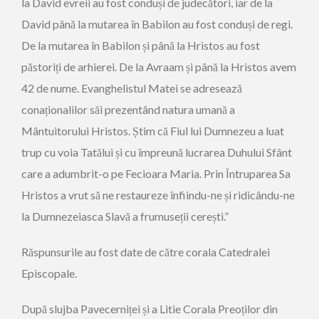
la David evreii au fost conduși de judecători, iar de la
David până la mutarea în Babilon au fost conduși de regi.
De la mutarea în Babilon și până la Hristos au fost
păstoriți de arhierei. De la Avraam și până la Hristos avem
42 de nume. Evanghelistul Matei se adresează
conaționalilor săi prezentând natura umană a
Mântuitorului Hristos. Știm că Fiul lui Dumnezeu a luat
trup cu voia Tatălui și cu împreună lucrarea Duhului Sfânt
care a adumbrit-o pe Fecioara Maria. Prin Întruparea Sa
Hristos a vrut să ne restaureze înfiindu-ne și ridicându-ne
la Dumnezeiasca Slavă a frumuseții cerești.”
Răspunsurile au fost date de către corala Catedralei
Episcopale.
După slujba Pavecerniței și a Litie Corala Preoților din