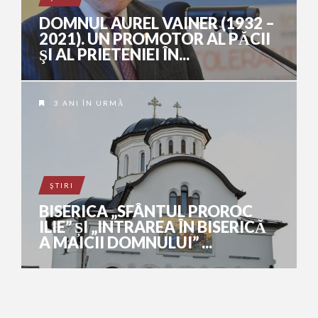
DOMNUL AUREL VAINER (1932 –
2021). UN PROMOTOR AL PĂCII
ŞI AL PRIETENIEI ÎN...
3 ANI ÎN URMĂ
ŞTIRI
BISERICA „SFÂNTUL PROROC
ILIE” ȘI „INTRAREA ÎN BISERICĂ
A MAICII DOMNULUI” ...