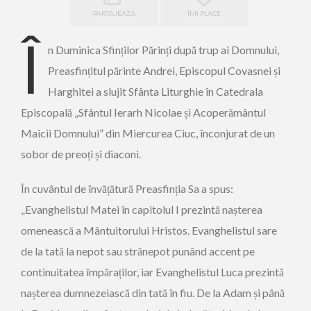
PARTAJEAZĂ
ÎMI PLACE
Î
n Duminica Sfinților Părinți după trup ai Domnului,
Preasfințitul părinte Andrei, Episcopul Covasnei și
Harghitei a slujit Sfânta Liturghie în Catedrala
Episcopală „Sfântul Ierarh Nicolae și Acoperământul
Maicii Domnului” din Miercurea Ciuc, înconjurat de un
sobor de preoți și diaconi.
În cuvântul de învățătură Preasfinția Sa a spus:
„Evanghelistul Matei în capitolul I prezintă nașterea
omenească a Mântuitorului Hristos. Evanghelistul sare
de la tată la nepot sau strănepot punând accent pe
continuitatea împăraților, iar Evanghelistul Luca prezintă
nașterea dumnezeiască din tată în fiu. De la Adam și până