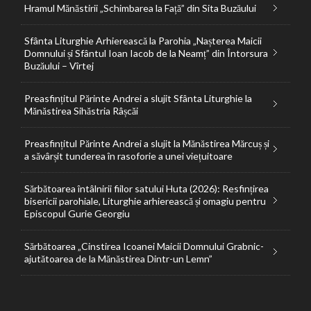
Hramul Mănăstirii „Schimbarea la Față” din Sita Buzăului
Sfânta Liturghie Arhierească la Parohia „Nașterea Maicii
Domnului și Sfântul Ioan Iacob de la Neamț” din Întorsura
Buzăului – Vîrtej
Preasfințitul Părinte Andrei a slujit Sfânta Liturghie la
Mănăstirea Sihăstria Râșcăi
Preasfințitul Părinte Andrei a slujit la Mănăstirea Mărcuș și
a săvârșit tunderea în rasoforie a unei viețuitoare
Sărbătoarea întâlnirii fiilor satului Huta (2026): Resfințirea
bisericii parohiale, Liturghie arhierească și omagiu pentru
Episcopul Gurie Georgiu
Sărbătoarea „Cinstirea Icoanei Maicii Domnului Grabnic-
ajutătoarea de la Mănăstirea Dintr-un Lemn”