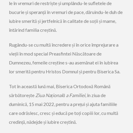
le în vremuri de restriște și umplându-le sufletele de
bucurie și speranță în vremuri de pace, dăruindu-le duh de
iubire smerită și jertfelnică în calitate de soții și mame,
întărind familia creștină.
Rugându-se cu multă încredere și în orice împrejurare a
vieții în mod special Preasfintei Născătoare de
Dumnezeu, femeile creștine s-au asemănat ei în iubirea
lor smerită pentru Hristos Domnul și pentru Biserica Sa.
Tot în această lună mai, Biserica Ortodoxă Română
sărbătorește
Ziua Na
ț
ional
ă
a Familiei
, în ziua de
duminică, 15 mai 2022, pentru a prețui și ajuta familiile
care odrăslesc, cresc și educă pe toți copiii lor, cu multă
credință, nădejde și iubire creștină.