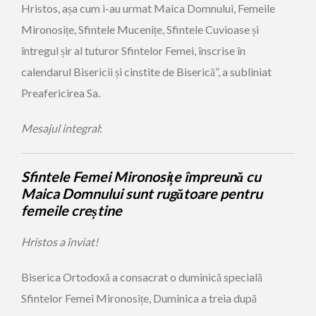
Hristos, așa cum i-au urmat Maica Domnului, Femeile
Mironosițe, Sfintele Mucenițe, Sfintele Cuvioase și
întregul șir al tuturor Sfintelor Femei, înscrise în
calendarul Bisericii și cinstite de Biserică”, a subliniat
Preafericirea Sa.
Mesajul integral
:
Sfintele Femei Mironosi
ț
e
î
mpreun
ă
cu
Maica Domnului
sunt rugătoare pentru
femeile cre
ș
tine
Hristos a înviat!
Biserica Ortodoxă a consacrat o duminică specială
Sfintelor Femei Mironosițe, Duminica a treia după