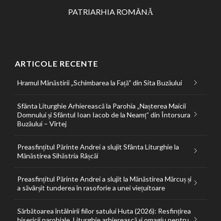
PATRIARHIA ROMÂNĂ
ARTICOLE RECENTE
Hramul Mănăstirii „Schimbarea la Față” din Sita Buzăului
Sfânta Liturghie Arhierească la Parohia „Nașterea Maicii
Domnului și Sfântul Ioan Iacob de la Neamț” din Întorsura
Buzăului – Vîrtej
Preasfințitul Părinte Andrei a slujit Sfânta Liturghie la
Mănăstirea Sihăstria Râșcăi
Preasfințitul Părinte Andrei a slujit la Mănăstirea Mărcuș și
a săvârșit tunderea în rasoforie a unei viețuitoare
Sărbătoarea întâlnirii fiilor satului Huta (2026): Resfințirea
bisericii parohiale, Liturghie arhierească și omagiu pentru