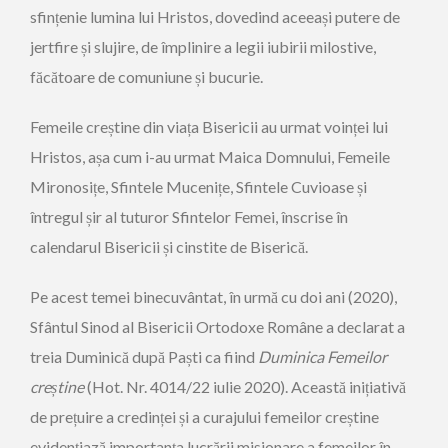
sfințenie lumina lui Hristos, dovedind aceeași putere de
jertfire și slujire, de împlinire a legii iubirii milostive,
făcătoare de comuniune și bucurie.
Femeile creștine din viața Bisericii au urmat voinței lui
Hristos, așa cum i-au urmat Maica Domnului, Femeile
Mironosițe, Sfintele Mucenițe, Sfintele Cuvioase și
întregul șir al tuturor Sfintelor Femei, înscrise în
calendarul Bisericii și cinstite de Biserică.
Pe acest temei binecuvântat, în urmă cu doi ani (2020),
Sfântul Sinod al Bisericii Ortodoxe Române a declarat a
treia Duminică după Paști ca fiind
Duminica Femeilor
cre
ș
tine
(Hot. Nr. 4014/22 iulie 2020). Această inițiativă
de prețuire a credinței și a curajului femeilor creștine
evidențiază importanța lucrării misionare a femeilor în