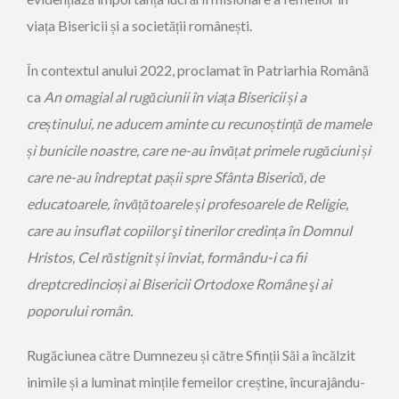
viața Bisericii și a societății românești.
În contextul anului 2022, proclamat în Patriarhia Română
ca
An omagial al rugăciunii în via
ț
a Bisericii
ș
i a
cre
ș
tinului,
ne aducem aminte cu recuno
ș
tin
ț
ă
de mamele
ș
i bunicile noastre, care ne-au învă
ț
at primele rug
ă
ciuni
ș
i
care ne-au
î
ndreptat pa
ș
ii spre Sf
â
nta Biseric
ă
, de
educatoarele, învă
ț
ă
toarele
ș
i profesoarele de Religie,
care au insuflat copiilor şi tinerilor credin
ț
a
î
n Domnul
Hristos, Cel r
ă
stignit
ș
i
î
nviat, formându-i ca fii
dreptcredincio
ș
i ai Bisericii Ortodoxe Rom
â
ne
ş
i ai
poporului rom
â
n.
Rugăciunea către Dumnezeu și către Sfinții Săi a încălzit
inimile și a luminat mințile femeilor creștine, încurajându-