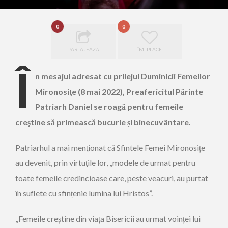
0
0
PARTAJEAZĂ
ÎMI PLACE
Î
n mesajul adresat cu prilejul Duminicii Femeilor
Mironosiţe (8 mai 2022), Preafericitul Părinte
Patriarh Daniel se roagă pentru femeile
creştine să primească bucurie și binecuvântare.
Patriarhul a mai menţionat că Sfintele Femei Mironosițe
au devenit, prin virtuţile lor, „modele de urmat pentru
toate femeile credincioase care, peste veacuri, au purtat
în suflete cu sfințenie lumina lui Hristos”.
„Femeile creștine din viața Bisericii au urmat voinței lui