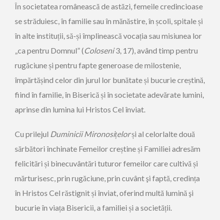
În societatea românească de astăzi, femeile credincioase
se străduiesc, în familie sau în mănăstire, în școli, spitale și
în alte instituții, să-și împlinească vocația sau misiunea lor
„ca pentru Domnul” (
Coloseni
3, 17), având timp pentru
rugăciune și pentru fapte generoase de milostenie,
împărtășind celor din jurul lor bunătate și bucurie creștină,
fiind în familie, în Biserică și în societate adevărate lumini,
aprinse din lumina lui Hristos Cel înviat.
Cu prilejul
Duminicii Mironosi
ț
elor
și al celorlalte două
sărbători închinate Femeilor creștine și Familiei adresăm
felicitări și binecuvântări tuturor femeilor care cultivă și
mărturisesc, prin rugăciune, prin cuvânt şi faptă, credința
în Hristos Cel răstignit și înviat, oferind multă lumină şi
bucurie în viața Bisericii, a familiei și a societății.