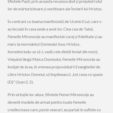
Sfintele Paști, prin aceasta recunoscând și prețuind rolul
lor de mărturisitoare și vestitoare ale Învierii lui Hristos.
În contrast cu teama manifestată de Ucenicii Lui, care s-
au încuiat în casa unde a avut loc Cina cea de Taină,
Femeile Mironosițe au manifestat curaj și fidelitate și au
mers la mormântul Domnului Iisus Hristos,
învrednicindu-se să-L vadă cele dintâi înviat din morți.
Viețuind lângă Maica Domnului, Femeile Mironosițe au
învățat de la ea, în vremea propovăduirii Evangheliei de
către Hristos Domnul, să împlinească „tot ceea ce spune
(El)” (
Ioan
2, 5).
Prin virtuțile lor alese, Sfintele Femei Mironosițe au
devenit modele de urmat pentru toate femeile
credincioase care, peste veacuri, au purtat în suflete cu