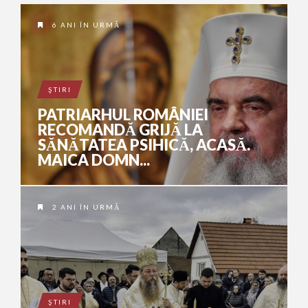
6 ANI ÎN URMĂ
ŞTIRI
PATRIARHUL ROMÂNIEI
RECOMANDĂ GRIJĂ LA
SĂNĂTATEA PSIHICĂ, ACASĂ.
MAICA DOMN...
2 ANI ÎN URMĂ
ŞTIRI