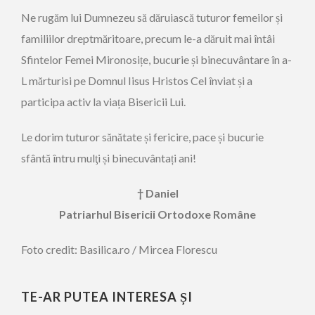
Ne rugăm lui Dumnezeu să dăruiască tuturor femeilor și
familiilor dreptmăritoare, precum le-a dăruit mai întâi
Sfintelor Femei Mironosițe, bucurie și binecuvântare în a-
L mărturisi pe Domnul Iisus Hristos Cel înviat și a
participa activ la viața Bisericii Lui.
Le dorim tuturor sănătate și fericire, pace și bucurie
sfântă întru mulţi și binecuvântați ani!
† Daniel
Patriarhul Bisericii Ortodoxe Române
Foto credit: Basilica.ro / Mircea Florescu
TE-AR PUTEA INTERESA ȘI