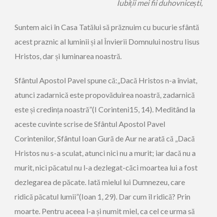
Iubiții mei fii duhovnicești,
Suntem aici în Casa Tatălui să prăznuim cu bucurie sfântă
acest praznic al luminii și al Învierii Domnului nostru Iisus
Hristos, dar și luminarea noastră.
Sfântul Apostol Pavel spune că:„Dacă Hristos n-a înviat,
atunci zadarnică este propovăduirea noastră, zadarnică
este și credința noastră”(I Corinteni15, 14). Meditând la
aceste cuvinte scrise de Sfântul Apostol Pavel
Corintenilor, Sfântul Ioan Gură de Aur ne arată că „Dacă
Hristos nu s-a sculat, atunci nici nu a murit; iar dacă nu a
murit, nici păcatul nu l-a dezlegat-căci moartea lui a fost
dezlegarea de păcate. Iată mielul lui Dumnezeu, care
ridică păcatul lumii”(Ioan 1, 29). Dar cum îl ridică? Prin
moarte. Pentru aceea l-a și numit miel, ca cel ce urma să