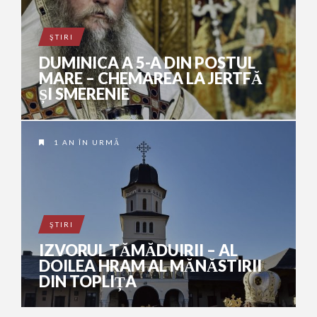
ŞTIRI
DUMINICA A 5-A DIN POSTUL
MARE – CHEMAREA LA JERTFĂ
ȘI SMERENIE
1 AN ÎN URMĂ
ŞTIRI
IZVORUL TĂMĂDUIRII – AL
DOILEA HRAM AL MĂNĂSTIRII
DIN TOPLIȚA