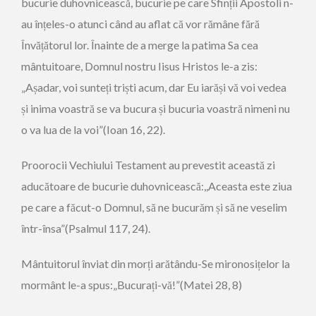
bucurie duhovnicească, bucurie pe care Sfinții Apostoli n-
au înțeles-o atunci când au aflat că vor rămâne fără
Învățătorul lor. Înainte de a merge la patima Sa cea
mântuitoare, Domnul nostru Iisus Hristos le-a zis:
„Așadar, voi sunteți triști acum, dar Eu iarăși vă voi vedea
și inima voastră se va bucura și bucuria voastră nimeni nu
o va lua de la voi”(Ioan 16, 22).
Proorocii Vechiului Testament au prevestit această zi
aducătoare de bucurie duhovnicească:,,Aceasta este ziua
pe care a făcut-o Domnul, să ne bucurăm și să ne veselim
într-însa”(Psalmul 117, 24).
Mântuitorul înviat din morți arătându-Se mironosițelor la
mormânt le-a spus:„Bucurați-vă!”(Matei 28, 8)