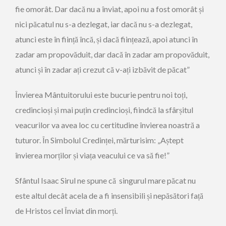
fie omorât. Dar dacă nu a înviat, apoi nu a fost omorât și
nici păcatul nu s-a dezlegat, iar dacă nu s-a dezlegat,
atunci este în ființă încă, și dacă ființează, apoi atunci în
zadar am propovăduit, dar dacă în zadar am propovăduit,
atunci și în zadar ați crezut că v-ați izbăvit de păcat”
Învierea Mântuitorului este bucurie pentru noi toți,
credincioși și mai puțin credincioși, fiindcă la sfârșitul
veacurilor va avea loc cu certitudine învierea noastră a
tuturor. În Simbolul Credinței, mărturisim: „Aștept
învierea morților și viața veacului ce va să fie!”
Sfântul Isaac Sirul ne spune că singurul mare păcat nu
este altul decât acela de a fi insensibili și nepăsători față
de Hristos cel Înviat din morți.