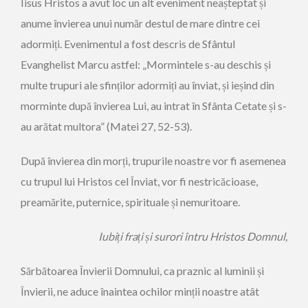
Iisus Hristos a avut loc un alt eveniment neașteptat și
anume învierea unui număr destul de mare dintre cei
adormiți. Evenimentul a fost descris de Sfântul
Evanghelist Marcu astfel: „Mormintele s-au deschis și
multe trupuri ale sfinților adormiți au înviat, și ieșind din
morminte după învierea Lui, au intrat în Sfânta Cetate și s-
au arătat multora” (Matei 27, 52-53).
După învierea din morți, trupurile noastre vor fi asemenea
cu trupul lui Hristos cel Înviat, vor fi nestricăcioase,
preamărite, puternice, spirituale și nemuritoare.
Iubiți frați și surori întru Hristos Domnul,
Sărbătoarea Învierii Domnului, ca praznic al luminii și
Învierii, ne aduce înaintea ochilor minții noastre atât