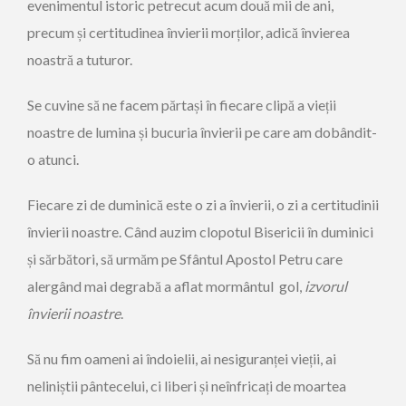
evenimentul istoric petrecut acum două mii de ani,
precum și certitudinea învierii morților, adică învierea
noastră a tuturor.
Se cuvine să ne facem părtași în fiecare clipă a vieții
noastre de lumina și bucuria învierii pe care am dobândit-
o atunci.
Fiecare zi de duminică este o zi a învierii, o zi a certitudinii
învierii noastre. Când auzim clopotul Bisericii în duminici
și sărbători, să urmăm pe Sfântul Apostol Petru care
alergând mai degrabă a aflat mormântul gol,
izvorul
învierii noastre
.
Să nu fim oameni ai îndoielii, ai nesiguranței vieții, ai
neliniștii pântecelui, ci liberi și neînfricați de moartea