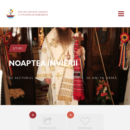
ŞTIRI
NOAPTEA ÎNVIERII
DE
SECTORUL MEDIA ȘI COMUNICAȚII
10 ANI ÎN URMĂ
•
0
0
PARTAJEAZĂ
ÎMI PLACE