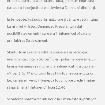
în mâini, ieșim afară din Sfântul locaș și săltăm împreună
cu natura înconjurătoare de Învierea Domnului din morți.
Este noapte, însă noi, prin rugăciune și cântare vestim ziua
Luminii lui Hristos. Dumnezeu Preasfântul a dat
posibilitatea omenirii care era în întunericul păcatelor
prin iubirea Sa de oameni.
Sfântul Ioan Evanghelistul ne spune așa în pericopa
evanghelică citită la Slujba Învierii puțin mai devreme:„Și
lumina luminează în întuneric, și întunericul nu a cuprins-
o”(Ioan1, 5). Mântuitorul Iisus Hristos ne spune tuturor:„
Eu, lumină am venit în lume, ca tot omul ce crede în mine
să nu rămână în întuneric”(Ioan 12, 46).
Scoaterea noastră din întuneric la lumină este un prilej de