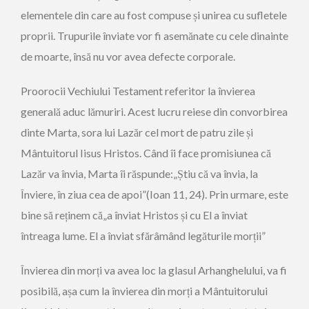
elementele din care au fost compuse și unirea cu sufletele
proprii. Trupurile înviate vor fi asemănate cu cele dinainte
de moarte, însă nu vor avea defecte corporale.
Proorocii Vechiului Testament referitor la învierea
generală aduc lămuriri. Acest lucru reiese din convorbirea
dinte Marta, sora lui Lazăr cel mort de patru zile și
Mântuitorul Iisus Hristos. Când îi face promisiunea că
Lazăr va învia, Marta îi răspunde:„Știu că va învia, la
Înviere, în ziua cea de apoi”(Ioan 11, 24). Prin urmare, este
bine să reținem că„a înviat Hristos și cu El a înviat
întreaga lume. El a înviat sfărâmând legăturile morții”
Învierea din morți va avea loc la glasul Arhanghelului, va fi
posibilă, așa cum la învierea din morți a Mântuitorului