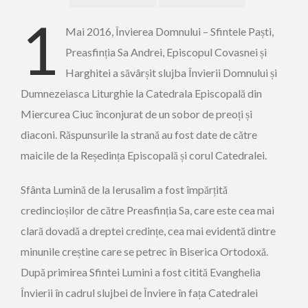
1
Mai 2016, Învierea Domnului – Sfintele Paști,
Preasfinția Sa Andrei, Episcopul Covasnei și
Harghitei a săvârșit slujba Învierii Domnului și
Dumnezeiasca Liturghie la Catedrala Episcopală din
Miercurea Ciuc înconjurat de un sobor de preoți și
diaconi. Răspunsurile la strană au fost date de către
maicile de la Reședința Episcopală și corul Catedralei.
Sfânta Lumină de la Ierusalim a fost împărțită
credincioșilor de către Preasfinția Sa, care este cea mai
clară dovadă a dreptei credințe, cea mai evidentă dintre
minunile creștine care se petrec în Biserica Ortodoxă.
După primirea Sfintei Lumini a fost citită Evanghelia
Învierii în cadrul slujbei de Înviere în fața Catedralei