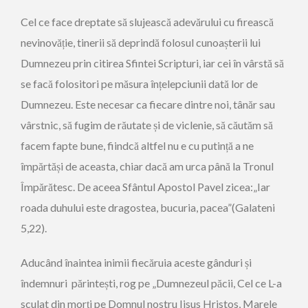
Cel ce face dreptate să slujească adevărului cu firească
nevinovăție, tinerii să deprindă folosul cunoașterii lui
Dumnezeu prin citirea Sfintei Scripturi, iar cei în vârstă să
se facă folositori pe măsura înțelepciunii dată lor de
Dumnezeu. Este necesar ca fiecare dintre noi, tânăr sau
vârstnic, să fugim de răutate și de viclenie, să căutăm să
facem fapte bune, fiindcă altfel nu e cu putință a ne
împărtăși de aceasta, chiar dacă am urca până la Tronul
Împărătesc. De aceea Sfântul Apostol Pavel zicea:„Iar
roada duhului este dragostea, bucuria, pacea”(Galateni
5,22).
Aducând înaintea inimii fiecăruia aceste gânduri și
îndemnuri părintești, rog pe „Dumnezeul păcii, Cel ce L-a
sculat din morți pe Domnul nostru Iisus Hristos, Marele