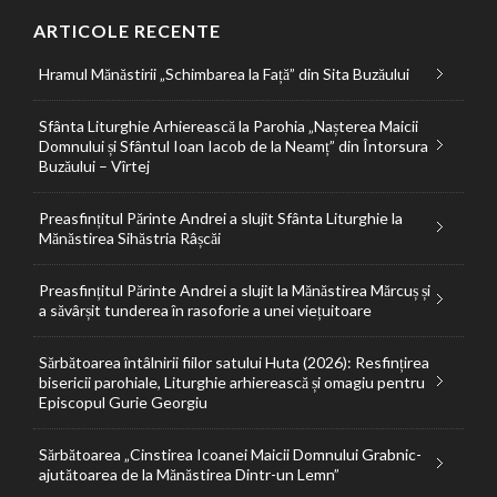
ARTICOLE RECENTE
Hramul Mănăstirii „Schimbarea la Față” din Sita Buzăului
Sfânta Liturghie Arhierească la Parohia „Nașterea Maicii
Domnului și Sfântul Ioan Iacob de la Neamț” din Întorsura
Buzăului – Vîrtej
Preasfințitul Părinte Andrei a slujit Sfânta Liturghie la
Mănăstirea Sihăstria Râșcăi
Preasfințitul Părinte Andrei a slujit la Mănăstirea Mărcuș și
a săvârșit tunderea în rasoforie a unei viețuitoare
Sărbătoarea întâlnirii fiilor satului Huta (2026): Resfințirea
bisericii parohiale, Liturghie arhierească și omagiu pentru
Episcopul Gurie Georgiu
Sărbătoarea „Cinstirea Icoanei Maicii Domnului Grabnic-
ajutătoarea de la Mănăstirea Dintr-un Lemn”