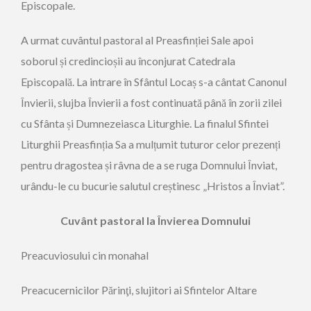
Episcopale.
A urmat cuvântul pastoral al Preasfinției Sale apoi
soborul și credincioșii au înconjurat Catedrala
Episcopală. La intrare în Sfântul Locaș s-a cântat Canonul
Învierii, slujba Învierii a fost continuată până în zorii zilei
cu Sfânta și Dumnezeiasca Liturghie. La finalul Sfintei
Liturghii Preasfinția Sa a mulțumit tuturor celor prezenți
pentru dragostea și râvna de a se ruga Domnului Înviat,
urându-le cu bucurie salutul creștinesc „Hristos a Înviat”.
Cuvânt pastoral la Învierea Domnului
Preacuviosului cin monahal
Preacucernicilor Părinţi, slujitori ai Sfintelor Altare