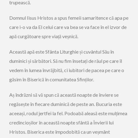
trupească.
Domnul Iisus Hristos a spus femeii samaritence că apa pe
care i-o va da El celui care va bea se va face în el izvor de
apă curgătoare spre viață veșnică.
Această apă este Sfânta Liturghie și cuvântul Său în
duminici și sărbători. Să nu fim însetați de răul pe care îl
vedem în lumea învrăjbită, ci iubitori de pacea pe care o
găsim în Biserică în comunitatea Sfinților.
Aș îndrăzni să vă spun că această noapte de înviere se
regăsește în fiecare duminică de peste an. Bucuria este
aceeași, rodul jertfei la fel. Podoabă aleasă este mulțimea
credincioșilor în această noapte sfântă a Învierii lui
Hristos. Biserica este împodobită ca un veșmânt