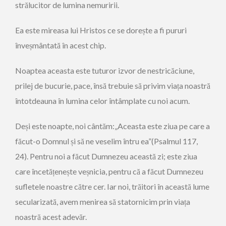
strălucitor de lumina nemuririi.
Ea este mireasa lui Hristos ce se dorește a fi pururi
înveșmântată în acest chip.
Noaptea aceasta este tuturor izvor de nestricăciune,
prilej de bucurie, pace, însă trebuie să privim viața noastră
întotdeauna în lumina celor întâmplate cu noi acum.
Deși este noapte, noi cântăm:„Aceasta este ziua pe care a
făcut-o Domnul și să ne veselim întru ea”(Psalmul 117,
24). Pentru noi a făcut Dumnezeu această zi; este ziua
care încetățenește veșnicia, pentru că a făcut Dumnezeu
sufletele noastre către cer. Iar noi, trăitori în această lume
secularizată, avem menirea să statornicim prin viața
noastră acest adevăr.