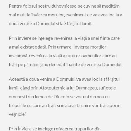
Pentru folosul nostru duhovnicesc, se cuvine să medităm
mai mult la învierea morților, eveniment ce va avea loc la a
doua venire a Domnului și la Sfârșitul lumii.
Prin înviere se înțelege revenirea la viață a unei ființe care
a mai existat odată. Prin urmare: Învierea morților
înseamnă, revenirea la viață a tuturor oamenilor care au
trăit pe pământ și au decedat înainte de venirea Domnului.
Această a doua venire a Domnului va avea loc la sfârșitul
lumii, când prin Atotputernicia lui Dumnezeu, sufletele
omenești din lumea de Dincolo se vor uni din nou cu
trupurile cu care au trăit și în această unire vor trăi apoi în
veșnicie.”
Prin Înviere se înțelege refacerea trupurilor din