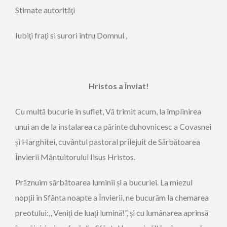
Stimate autorităţi
Iubiţi fraţi si surori întru Domnul ,
Hristos a Înviat!
Cu multă bucurie în suflet, Vă trimit acum, la împlinirea
unui an de la instalarea ca părinte duhovnicesc a Covasnei
și Harghitei, cuvântul pastoral prilejuit de Sărbătoarea
Învierii Mântuitorului Iisus Hristos.
Prăznuim sărbătoarea luminii și a bucuriei. La miezul
nopții în Sfânta noapte a Învierii, ne bucurăm la chemarea
preotului:,, Veniți de luați lumină!”, și cu lumânarea aprinsă