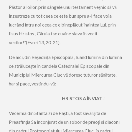
Păstor al oilor, prin sângele unui testament veșnic să vă
înzestreze cu tot ceea ce este bun spre a-I face voia
lucrând întru noi ceea ce e bineplăcut înaintea Lui, prin
Iisus Hristos , Căruia i se cuvine slava în vecii
vecilor!”(Evrei 13, 20-21).
De aici, din Reședința Episcopală , luând lumină din lumina
ce strălucește în candela Catedralei Episcopale din
Municipiul Miercurea Ciuc vă doresc tuturor sănătate,
har și pace, vestindu-vă:
HRISTOS A ÎNVIAT !
Vecernia din Sfânta zi de Paști, a fost săvârșită de
Preasfinția Sa înconjurat de un sobor de preoți și diaconi
din cadrul Protopopiatului Miercurea Ciuc, în cadrul