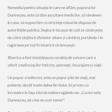
Remediul pentru situația în care ne aflăm, poporul lui
Dumnezeu, este să dăm ascultare medicilor, să rămânem
în case, să respectăm cu strictețe măsurile dispuse de
autoritățile publice. Slujba în locașul de cult se săvârșește
de către slujitorii sfintelor altare și cântăreț, purtându-i în
rugăciune pe toți fii bisericii strămoșești.
Biserica a fost întotdeauna
corabia de salvare care a
oferit credincioșilor întărire,
speranță, încurajare și viață.
Un popor credincios, este un popor plin de viață, mai
puternic decât toate duhurile răului. Să privim cu
încredere în fața zilei de mâine rugându-ne: „Cu noi este
Dumnezeu, de cine ne vom teme?”.