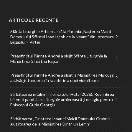
ARTICOLE RECENTE
Sfânta Liturghie Arhierească la Parohia „Nașterea Maicii
Domnului și Sfântul Ioan Iacob de la Neamț” din Întorsura
Buzăului – Vîrtej
Preasfințitul Părinte Andrei a slujit Sfânta Liturghie la
Mănăstirea Sihăstria Râșcăi
Preasfințitul Părinte Andrei a slujit la Mănăstirea Mărcuș și
a săvârșit tunderea în rasoforie a unei viețuitoare
Sărbătoarea întâlnirii fiilor satului Huta (2026): Resfințirea
bisericii parohiale, Liturghie arhierească și omagiu pentru
Episcopul Gurie Georgiu
Sărbătoarea „Cinstirea Icoanei Maicii Domnului Grabnic-
ajutătoarea de la Mănăstirea Dintr-un Lemn”