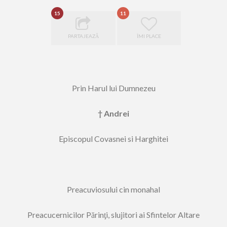
15
11
PARTAJEAZĂ
ÎMI PLACE
Prin Harul lui Dumnezeu
† Andrei
Episcopul Covasnei si Harghitei
Preacuviosului cin monahal
Preacucernicilor Părinţi, slujitori ai Sfintelor Altare