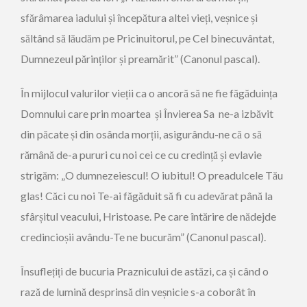
sfărâmarea iadului și începătura altei vieți, veșnice și
săltând să lăudăm pe Pricinuitorul, pe Cel binecuvântat,
Dumnezeul părinților și preamărit” (Canonul pascal).
În mijlocul valurilor vieții ca o ancoră să ne fie făgăduința
Domnului care prin moartea și Învierea Sa ne-a izbăvit
din păcate și din osânda morții, asigurându-ne că o să
rămână de-a pururi cu noi cei ce cu credință și evlavie
strigăm: „O dumnezeiescul! O iubitul! O preadulcele Tău
glas! Căci cu noi Te-ai făgăduit să fi cu adevărat până la
sfârșitul veacului, Hristoase. Pe care întărire de nădejde
credincioșii avându-Te ne bucurăm” (Canonul pascal).
Însuflețiți de bucuria Praznicului de astăzi, ca și când o
rază de lumină desprinsă din veșnicie s-a coborât în