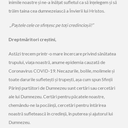
inimile noastre și ne-a înălțat sufletul ca să înțelegem și să
trăim taina cea dumnezeiască a Învierii lui Hristos.
„Paștele cele ce sfințesc pe toți credincioșii!”
Dreptmăritori creștini,
Astăzi trecem printr-o mare încercare privind sănătatea
trupului, viața noastră, anume epidemia cauzată de
Coronavirus COVID-19. Necazurile, bolile, molimele și
toate darurile sufletești și trupești, așa cum spun Sfinții
Părinți purtători de Dumnezeu sunt certări sau cercetări
ale lui Dumnezeu. Certări pentru păcatele noastre,
chemându-ne la pocăință, cercetări pentru întărirea
noastră sufletească în credință, în puterea și ajutorul lui
Dumnezeu.