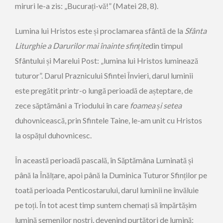
miruri le-a zis: „Bucurați-vă!” (Matei 28, 8).
Lumina lui Hristos este și proclamarea sfântă de la
Sfânta
Liturghie a Darurilor mai înainte sfințite
din timpul
Sfântului și Marelui Post: „lumina lui Hristos luminează
tuturor”. Darul Praznicului Sfintei Învieri, darul luminii
este pregătit printr-o lungă perioadă de așteptare, de
zece săptămâni a Triodului în care
foamea și setea
duhovnicească, prin Sfintele Taine, le-am unit cu Hristos
la ospățul duhovnicesc.
În această perioadă pascală, în Săptămâna Luminată și
până la Înălțare, apoi până la Duminica Tuturor Sfinților pe
toată perioada Penticostarului, darul luminii ne învăluie
pe toți. În tot acest timp suntem chemați să împărtășim
lumină semenilor noștri, devenind purtători de lumină: