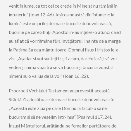
venit în lume, ca tot cel ce crede în Mine să nu rămână în
întuneric” (Ioan 12, 46). Ieșirea noastră din întuneric la
lumină este un prilej de mare bucurie duhovnicească,
bucurie pe care Sfinții Apostoli n-au înțeles-o atunci când
au aflat că vor rămâne fără Învățătorul. Înainte de a merge
la Patima Sa cea mântuitoare, Domnul Iisus Hristos le-a
zis: „Așadar și voi sunteți triști acum, dar Eu iarăși vă voi
vedea și inima voastră se va bucura și bucuria voastră
nimeni nu o va lua de la voi” (Ioan 16, 22).
Proorocii Vechiului Testament au prevestit această
Sfântă Zi aducătoare de mare bucurie duhovnicească:
„Aceasta este ziua pe care Domnul a făcut-o să ne
bucurăm și să ne veselim într-însa” (Psalmul 117, 24).
Însuși Mântuitorul, arătându-se femeilor purtătoare de