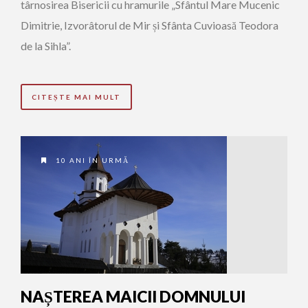
târnosirea Bisericii cu hramurile „Sfântul Mare Mucenic
Dimitrie, Izvorâtorul de Mir și Sfânta Cuvioasă Teodora
de la Sihla”.
CITEȘTE MAI MULT
10 ANI ÎN URMĂ
NAȘTEREA MAICII DOMNULUI