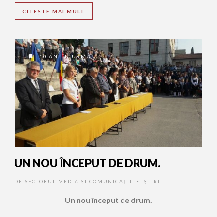
CITEȘTE MAI MULT
10 ANI ÎN URMĂ
UN NOU ÎNCEPUT DE DRUM.
DE
SECTORUL MEDIA ȘI COMUNICAȚII
ŞTIRI
•
Un nou început de drum.