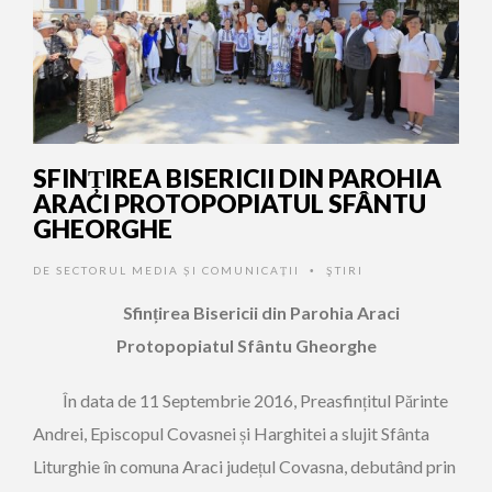
SFINȚIREA BISERICII DIN PAROHIA
ARACI PROTOPOPIATUL SFÂNTU
GHEORGHE
DE
SECTORUL MEDIA ȘI COMUNICAȚII
ŞTIRI
•
Sfințirea Bisericii din Parohia Araci
Protopopiatul Sfântu Gheorghe
În data de 11 Septembrie 2016, Preasfințitul Părinte
Andrei, Episcopul Covasnei și Harghitei a slujit Sfânta
Liturghie în comuna Araci județul Covasna, debutând prin