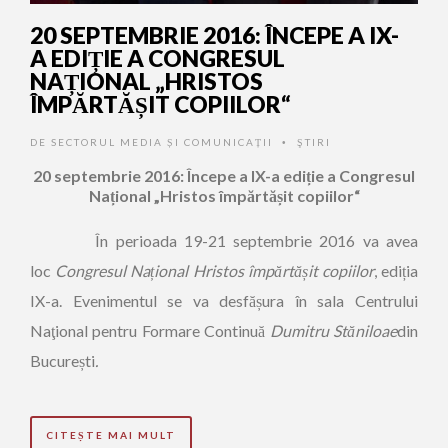
20 SEPTEMBRIE 2016: ÎNCEPE A IX-
A EDIȚIE A CONGRESUL
NAȚIONAL „HRISTOS
ÎMPĂRTĂȘIT COPIILOR“
DE
SECTORUL MEDIA ȘI COMUNICAȚII
ŞTIRI
•
20 septembrie 2016: Începe a IX-a ediție a Congresul
Național „Hristos împărtășit copiilor“
În perioada 19-21 septembrie 2016 va avea
loc
Congresul Național Hristos împărtășit copiilor
, ediția
IX-a. Evenimentul se va desfășura în sala Centrului
Naţional pentru Formare Continuă
Dumitru Stăniloae
din
București
.
CITEȘTE MAI MULT