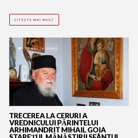
CITEȘTE MAI MULT
10 ANI ÎN URMĂ
TRECEREA LA CERURI A
VREDNICULUI PĂRINTELUI
ARHIMANDRIT MIHAIL GOIA
STAREŢUL MĂNĂSTIRII SFÂNTUL