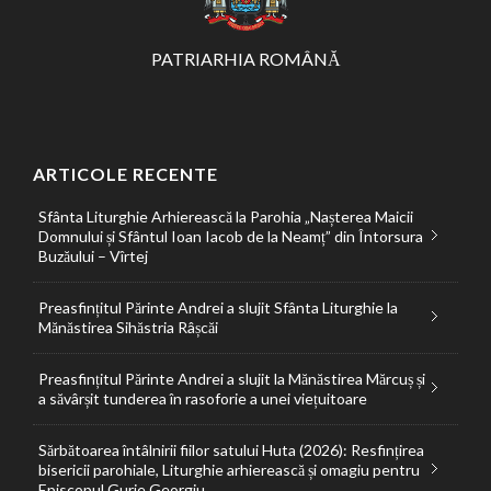
PATRIARHIA ROMÂNĂ
ARTICOLE RECENTE
Sfânta Liturghie Arhierească la Parohia „Nașterea Maicii
Domnului și Sfântul Ioan Iacob de la Neamț” din Întorsura
Buzăului – Vîrtej
Preasfințitul Părinte Andrei a slujit Sfânta Liturghie la
Mănăstirea Sihăstria Râșcăi
Preasfințitul Părinte Andrei a slujit la Mănăstirea Mărcuș și
a săvârșit tunderea în rasoforie a unei viețuitoare
Sărbătoarea întâlnirii fiilor satului Huta (2026): Resfințirea
bisericii parohiale, Liturghie arhierească și omagiu pentru
Episcopul Gurie Georgiu