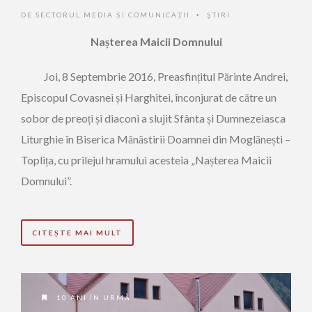
DE
SECTORUL MEDIA ȘI COMUNICAȚII
ŞTIRI
•
Nașterea Maicii Domnului
Joi, 8 Septembrie 2016, Preasfințitul Părinte Andrei,
Episcopul Covasnei și Harghitei, înconjurat de către un
sobor de preoți și diaconi a slujit Sfânta și Dumnezeiasca
Liturghie în Biserica Mănăstirii Doamnei din Moglănești –
Toplița, cu prilejul hramului acesteia „Nașterea Maicii
Domnului”.
CITEȘTE MAI MULT
10 ANI ÎN URMĂ