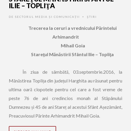
ILIE – TOPLIŢA
DE
SECTORUL MEDIA ȘI COMUNICAȚII
ŞTIRI
•
Trecerea la ceruri a vrednicului P
ărintelui
Arhimandrit
Mihail Goia
Stareţul Mănăstirii Sfântul Ilie – Topliţa
În ziua de sâmbătă, 03.septembrie.2016, la
Mănăstirea Toplița din județul Harghita au răsunat pentru
ultima oară clopotele pentru cel care a fost vreme de
peste 76 de ani credincios monah al Stăpânului
Dumnezeu și 45 de ani Stareț al acestui Sfânt Așezământ,
Preacuviosul Părinte Arhimandrit Mihail Goia.