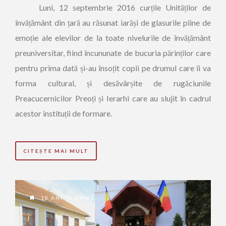
Luni, 12 septembrie 2016 curțile Unităților de
învățământ din țară au răsunat iarăși de glasurile pline de
emoție ale elevilor de la toate nivelurile de învățământ
preuniversitar, fiind încununate de bucuria părinților care
pentru prima dată și-au însoțit copii pe drumul care îi va
forma cultural, și desăvârșite de rugăciunile
Preacucernicilor Preoți și Ierarhi care au slujit în cadrul
acestor instituții de formare.
CITEȘTE MAI MULT
10 ANI ÎN URMĂ