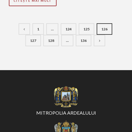
CITEȘTE MAI MULT
1
…
124
125
126
127
128
…
136
MITROPOLIA ARDEALULUI