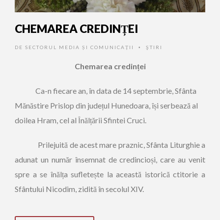
CHEMAREA CREDINȚEI
DE
SECTORUL MEDIA ȘI COMUNICAȚII
ŞTIRI
•
Chemarea credinței
Ca-n fiecare an, în data de 14 septembrie, Sfânta
Mănăstire Prislop din județul Hunedoara, își serbează al
doilea Hram, cel al Înălțării Sfintei Cruci.
Prilejuită de acest mare praznic, Sfânta Liturghie a
adunat un număr însemnat de credincioși, care au venit
spre a se înălța sufletește la această istorică ctitorie a
Sfântului Nicodim, zidită în secolul XIV.