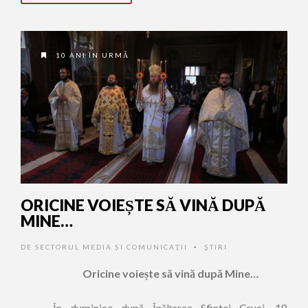
10 ANI ÎN URMĂ
ORICINE VOIEȘTE SĂ VINĂ DUPĂ
MINE…
DE
SECTORUL MEDIA ȘI COMUNICAȚII
ŞTIRI
•
Oricine voiește să vină după Mine…
În duminica după Înălțarea Sfintei Cruci, 18