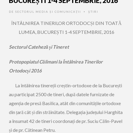
BUCUREȘTI 1-4 SEPTEMBRIE, 2016
DE
SECTORUL MEDIA ȘI COMUNICAȚII
ŞTIRI
•
ÎNTÂLNIREA TINERILOR ORTODOCȘI DIN TOATĂ
LUMEA, BUCUREȘTI 1-4 SEPTEMBRIE, 2016
Sectorul Cateheză și Tineret
Protopopiatul Călimani la Întâlnirea Tinerilor
Ortodocși 2016
La întâlnirea tinereții creștin-ortodoxe de la București
au participat 2500 de tineri, după datele furnizate de
agenția de presă Basilica, atât din comunitățile ortodoxe
din țară cât și din străinătate. Delegația județului Harghita
a însumat 42 de tineri coordonați de pr. Suciu Călin-Pavel
și de pr. Cătinean Petru.