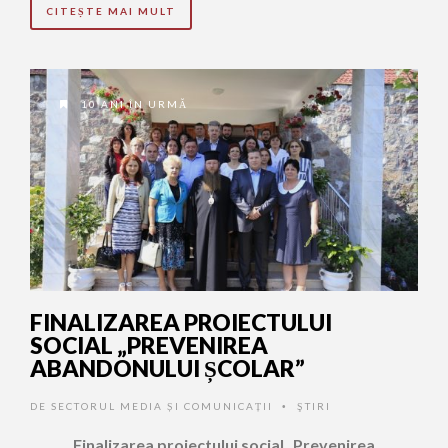
CITEȘTE MAI MULT
10 ANI ÎN URMĂ
FINALIZAREA PROIECTULUI
SOCIAL „PREVENIREA
ABANDONULUI ȘCOLAR”
DE
SECTORUL MEDIA ȘI COMUNICAȚII
ŞTIRI
•
Finalizarea proiectului social „Prevenirea