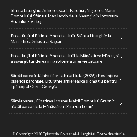
Sfânta Liturghie Arhierească la Parohia „Nașterea Maicii
Domnului și Sfântul Ioan Iacob de la Neamț” din Întorsura
Buzăului – Vîrtej
Preasfințitul Părinte Andrei a slujit Sfânta Liturghie la
Mănăstirea Sihăstria Râșcăi
Preasfințitul Părinte Andrei a slujit la Mănăstirea Mărcuș și
a săvârșit tunderea în rasoforie a unei viețuitoare
Sărbătoarea întâlnirii fiilor satului Huta (2026): Resfințirea
bisericii parohiale, Liturghie arhierească și omagiu pentru
Episcopul Gurie Georgiu
Sărbătoarea „Cinstirea Icoanei Maicii Domnului Grabnic-
ajutătoarea de la Mănăstirea Dintr-un Lemn”
© Copyright 2020 Episcopia Covasnei și Harghitei. Toate drepturile