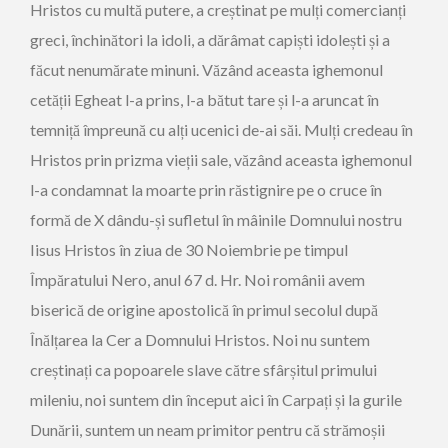
Hristos cu multă putere, a creștinat pe mulți comercianți
greci, închinători la idoli, a dărâmat capiști idolești și a
făcut nenumărate minuni. Văzând aceasta ighemonul
cetății Egheat l-a prins, l-a bătut tare și l-a aruncat în
temniță împreună cu alți ucenici de-ai săi. Mulți credeau în
Hristos prin prizma vieții sale, văzând aceasta ighemonul
l-a condamnat la moarte prin răstignire pe o cruce în
formă de X dându-și sufletul în mâinile Domnului nostru
Iisus Hristos în ziua de 30 Noiembrie pe timpul
Împăratului Nero, anul 67 d. Hr. Noi românii avem
biserică de origine apostolică în primul secolul după
Înălțarea la Cer a Domnului Hristos. Noi nu suntem
creștinați ca popoarele slave către sfârșitul primului
mileniu, noi suntem din început aici în Carpați și la gurile
Dunării, suntem un neam primitor pentru că strămoșii