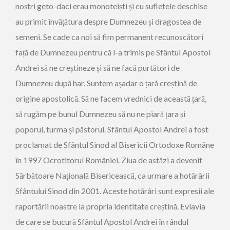
noștri geto-daci erau monoteiști și cu sufletele deschise
au primit învățătura despre Dumnezeu și dragostea de
semeni. Se cade ca noi să fim permanent recunoscători
față de Dumnezeu pentru că l-a trimis pe Sfântul Apostol
Andrei să ne creștineze și să ne facă purtători de
Dumnezeu după har. Suntem așadar o țară creștină de
origine apostolică. Să ne facem vrednici de această țară,
să rugăm pe bunul Dumnezeu să nu ne piară țara și
poporul, turma și păstorul. Sfântul Apostol Andrei a fost
proclamat de Sfântul Sinod al Bisericii Ortodoxe Române
în 1997 Ocrotitorul României. Ziua de astăzi a devenit
Sărbătoare Națională Bisericească, ca urmare a hotărârii
Sfântului Sinod din 2001. Aceste hotărâri sunt expresii ale
raportării noastre la propria identitate creștină. Evlavia
de care se bucură Sfântul Apostol Andrei în rândul