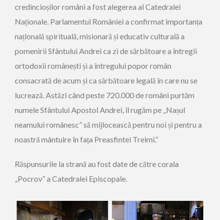
credincioșilor români a fost alegerea al Catedralei
Naționale. Parlamentul României a confirmat importanța
națională spirituală, misionară și educativ culturală a
pomenirii Sfântului Andrei ca zi de sărbătoare a întregii
ortodoxii românești și a întregului popor român
consacrată de acum și ca sărbătoare legală în care nu se
lucrează. Astăzi când peste 720.000 de români purtăm
numele Sfântului Apostol Andrei, îl rugăm pe „Nașul
neamului românesc” să mijlocească pentru noi și pentru a
noastră mântuire în fața Preasfintei Treimi.”
Răspunsurile la strană au fost date de către corala
„Pocrov” a Catedralei Episcopale.