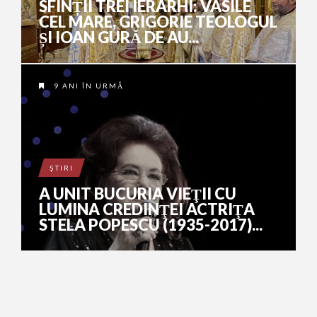
SFINȚII TREI IERARHI: VASILE
CEL MARE, GRIGORIE TEOLOGUL
ȘI IOAN GURĂ DE AU...
9 ANI ÎN URMĂ
ŞTIRI
A UNIT BUCURIA VIEŢII CU
LUMINA CREDINŢEI ACTRIŢA
STELA POPESCU (1935-2017)...