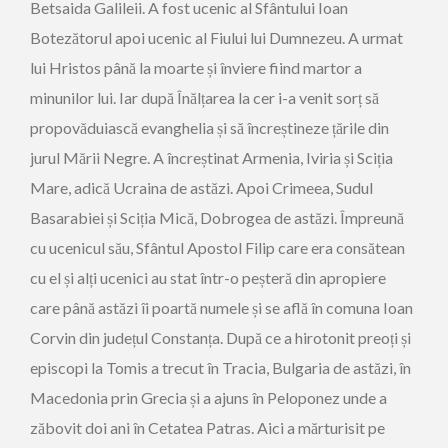
Betsaida Galileii. A fost ucenic al Sfântului Ioan
Botezătorul apoi ucenic al Fiului lui Dumnezeu. A urmat
lui Hristos până la moarte și înviere fiind martor a
minunilor lui. Iar după Înălțarea la cer i-a venit sorț să
propovăduiască evanghelia și să încreștineze țările din
jurul Mării Negre. A încreștinat Armenia, Iviria și Sciția
Mare, adică Ucraina de astăzi. Apoi Crimeea, Sudul
Basarabiei și Sciția Mică, Dobrogea de astăzi. Împreună
cu ucenicul său, Sfântul Apostol Filip care era consătean
cu el și alți ucenici au stat într-o peșteră din apropiere
care până astăzi îi poartă numele și se află în comuna Ioan
Corvin din județul Constanța. După ce a hirotonit preoți și
episcopi la Tomis a trecut în Tracia, Bulgaria de astăzi, în
Macedonia prin Grecia și a ajuns în Peloponez unde a
zăbovit doi ani în Cetatea Patras. Aici a mărturisit pe