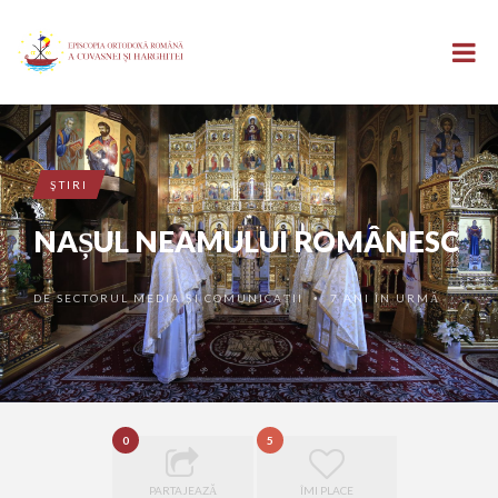
ŞTIRI
NAȘUL NEAMULUI ROMÂNESC
DE
SECTORUL MEDIA ȘI COMUNICAȚII
7 ANI ÎN URMĂ
•
0
5
PARTAJEAZĂ
ÎMI PLACE