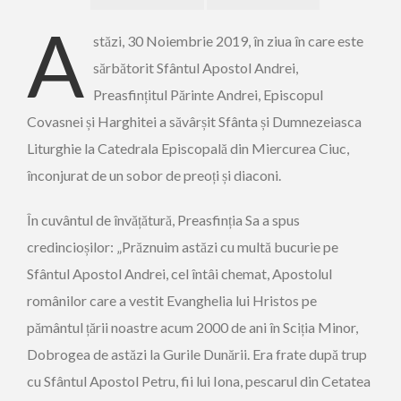
A
stăzi, 30 Noiembrie 2019, în ziua în care este
sărbătorit Sfântul Apostol Andrei,
Preasfințitul Părinte Andrei, Episcopul
Covasnei și Harghitei a săvârșit Sfânta și Dumnezeiasca
Liturghie la Catedrala Episcopală din Miercurea Ciuc,
înconjurat de un sobor de preoți și diaconi.
În cuvântul de învățătură, Preasfinția Sa a spus
credincioșilor: „Prăznuim astăzi cu multă bucurie pe
Sfântul Apostol Andrei, cel întâi chemat, Apostolul
românilor care a vestit Evanghelia lui Hristos pe
pământul țării noastre acum 2000 de ani în Sciția Minor,
Dobrogea de astăzi la Gurile Dunării. Era frate după trup
cu Sfântul Apostol Petru, fii lui Iona, pescarul din Cetatea