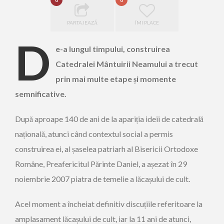
0
0
PARTAJEAZĂ
ÎMI PLACE
D
e-a lungul timpului, construirea
Catedralei Mântuirii Neamului a trecut
prin mai multe etape și momente
semnificative.
După aproape 140 de ani de la apariția ideii de catedrală
națională, atunci când contextul social a permis
construirea ei, al șaselea patriarh al Bisericii Ortodoxe
Române, Preafericitul Părinte Daniel, a așezat în 29
noiembrie 2007 piatra de temelie a lăcașului de cult.
Acel moment a încheiat definitiv discuțiile referitoare la
amplasament lăcașului de cult, iar la 11 ani de atunci,