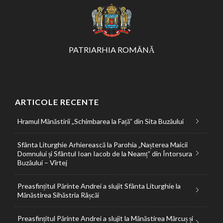
PATRIARHIA ROMÂNĂ
ARTICOLE RECENTE
Hramul Mănăstirii „Schimbarea la Față” din Sita Buzăului
Sfânta Liturghie Arhierească la Parohia „Nașterea Maicii
Domnului și Sfântul Ioan Iacob de la Neamț” din Întorsura
Buzăului – Vîrtej
Preasfințitul Părinte Andrei a slujit Sfânta Liturghie la
Mănăstirea Sihăstria Râșcăi
Preasfințitul Părinte Andrei a slujit la Mănăstirea Mărcuș și