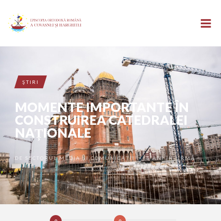
ŞTIRI
MOMENTE IMPORTANTE ÎN
CONSTRUIREA CATEDRALEI
NAȚIONALE
DE
SECTORUL MEDIA ȘI COMUNICAȚII
8 ANI ÎN URMĂ
•