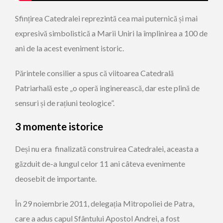
Sfințirea Catedralei reprezintă cea mai puternică și mai
expresivă simbolistică a Marii Uniri la împlinirea a 100 de
ani de la acest eveniment istoric.
Părintele consilier a spus că viitoarea Catedrală
Patriarhală este „o operă inginerească, dar este plină de
sensuri și de rațiuni teologice”.
3 momente istorice
Deși nu era finalizată construirea Catedralei, aceasta a
găzduit de-a lungul celor 11 ani câteva evenimente
deosebit de importante.
În 29 noiembrie 2011, delegația Mitropoliei de Patra,
care a adus capul Sfântului Apostol Andrei, a fost