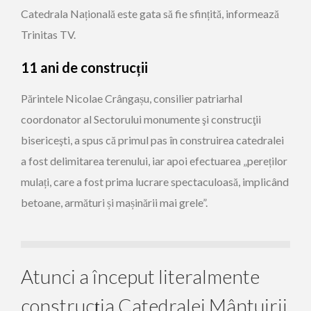
Catedrala Națională este gata să fie sfințită, informează
Trinitas TV.
11 ani de construcții
Părintele Nicolae Crângașu, consilier patriarhal
coordonator al Sectorului monumente şi construcţii
bisericeşti, a spus că primul pas în construirea catedralei
a fost delimitarea terenului, iar apoi efectuarea „pereților
mulați, care a fost prima lucrare spectaculoasă, implicând
betoane, armături și mașinării mai grele”.
Atunci a început literalmente
construcția Catedralei Mântuirii