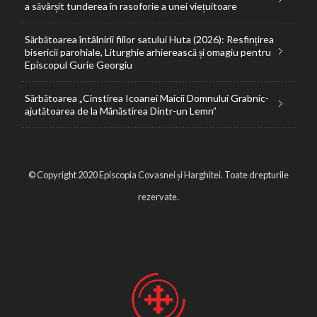
a săvârșit tunderea în rasoforie a unei viețuitoare
Sărbătoarea întâlnirii fiilor satului Huta (2026): Resfințirea
bisericii parohiale, Liturghie arhierească și omagiu pentru
Episcopul Gurie Georgiu
Sărbătoarea „Cinstirea Icoanei Maicii Domnului Grabnic-
ajutătoarea de la Mănăstirea Dintr-un Lemn”
© Copyright 2020 Episcopia Covasnei și Harghitei. Toate drepturile
rezervate.