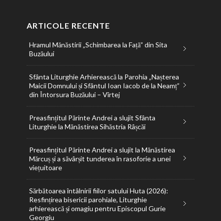
ARTICOLE RECENTE
Hramul Mănăstirii „Schimbarea la Față” din Sita
Buzăului
Sfânta Liturghie Arhierească la Parohia „Nașterea
Maicii Domnului și Sfântul Ioan Iacob de la Neamț”
din Întorsura Buzăului – Vîrtej
Preasfințitul Părinte Andrei a slujit Sfânta
Liturghie la Mănăstirea Sihăstria Râșcăi
Preasfințitul Părinte Andrei a slujit la Mănăstirea
Mărcuș și a săvârșit tunderea în rasoforie a unei
viețuitoare
Sărbătoarea întâlnirii fiilor satului Huta (2026):
Resfințirea bisericii parohiale, Liturghie
arhierească și omagiu pentru Episcopul Gurie
Georgiu