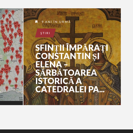
9 ANI ÎN URMĂ
ŞTIRI
SFINȚII ÎMPĂRAȚI
CONSTANTIN ȘI
ELENA –
SĂRBĂTOAREA
ISTORICĂ A
.
CATEDRALEI PA...