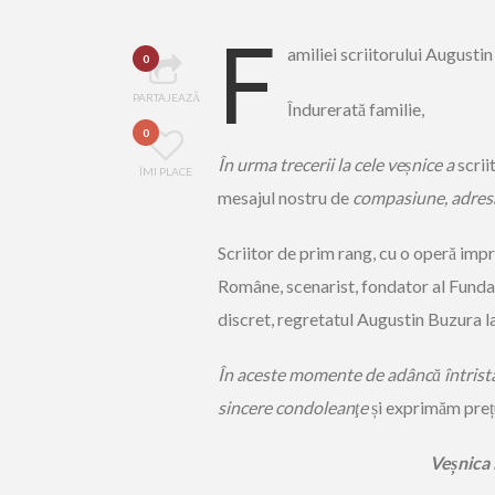
F
amiliei scriitorului Augusti
0
PARTAJEAZĂ
Îndurerată familie,
0
În urma trecerii la cele ve
ș
nice a
scrii
ÎMI PLACE
mesajul nostru de
compasiune, adresa
Scriitor de prim rang, cu o operă imp
Române, scenarist, fondator al Fundaț
discret, regretatul Augustin Buzura la
În aceste momente de adâncă întrista
sincere condoleanţe
și exprimăm preț
Ve
ș
nica