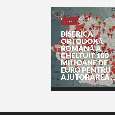
9 ANI ÎN URMĂ
ŞTIRI
BISERICA
ORTODOXĂ
ROMÂNĂ A
CHELTUIT 100
MILIOANE DE
EURO PENTRU
AJUTORAREA ..