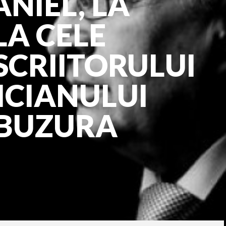
NIEL, LA
LA CELE
SCRIITORULUI
ICIANULUI
 BUZURA