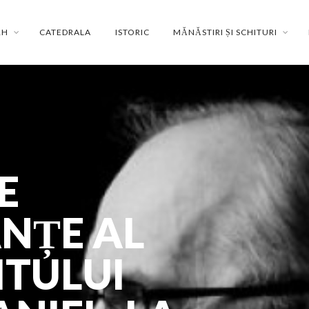
RH
CATEDRALA
ISTORIC
MĂNĂSTIRI ȘI SCHITURI
E
NȚE AL
ITULUI