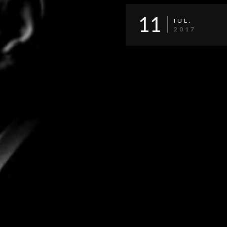
11
IUL.
2017