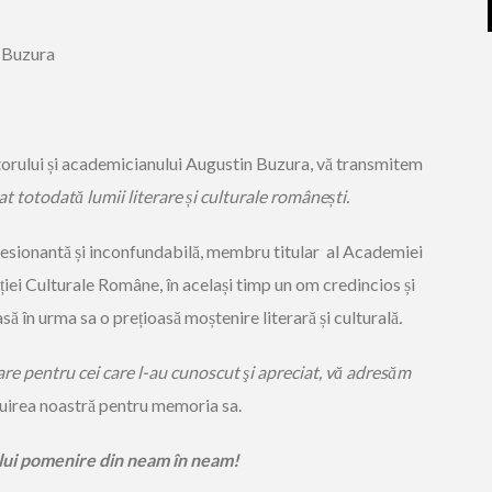
n Buzura
torului și academicianului Augustin Buzura, vă transmitem
t totodată lumii literare
ș
i culturale române
ș
ti.
resionantă și inconfundabilă, membru titular al Academiei
iei Culturale Române, în același timp un om credincios și
să în urma sa o prețioasă moștenire literară și culturală
.
re pentru cei care l-au cunoscut şi apreciat, vă adresăm
uirea noastră pentru memoria sa.
 lui pomenire din neam
î
n neam!