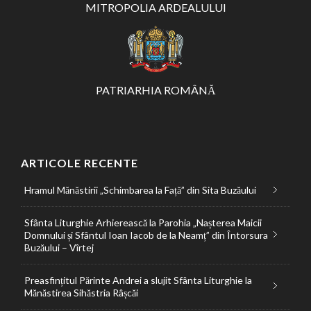
MITROPOLIA ARDEALULUI
PATRIARHIA ROMÂNĂ
ARTICOLE RECENTE
Hramul Mănăstirii „Schimbarea la Față” din Sita Buzăului
Sfânta Liturghie Arhierească la Parohia „Nașterea Maicii
Domnului și Sfântul Ioan Iacob de la Neamț” din Întorsura
Buzăului – Vîrtej
Preasfințitul Părinte Andrei a slujit Sfânta Liturghie la
Mănăstirea Sihăstria Râșcăi