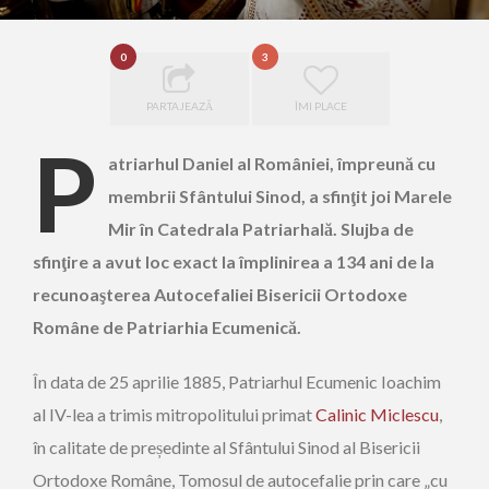
0
3
PARTAJEAZĂ
ÎMI PLACE
P
atriarhul Daniel al României, împreună cu
membrii Sfântului Sinod, a sfinţit joi Marele
Mir în Catedrala Patriarhală. Slujba de
sfinţire a avut loc exact la împlinirea a 134 ani de la
recunoaşterea Autocefaliei Bisericii Ortodoxe
Române de Patriarhia Ecumenică.
În data de 25 aprilie 1885, Patriarhul Ecumenic Ioachim
al IV-lea a trimis mitropolitului primat
Calinic Miclescu
,
în calitate de președinte al Sfântului Sinod al Bisericii
Ortodoxe Române, Tomosul de autocefalie prin care „cu