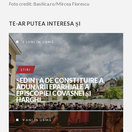
Foto credit: Basilica.ro/Mircea Florescu
TE-AR PUTEA INTERESA ȘI
2 LUNI ÎN URMĂ
ŞTIRI
ȘEDINȚA DE CONSTITUIRE A
ADUNĂRII EPARHIALE A
EPISCOPIEI COVASNEI ȘI
HARGHI...
9 ANI ÎN URMĂ