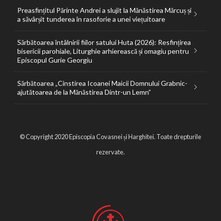
Preasfințitul Părinte Andrei a slujit la Mănăstirea Mărcuș și
a săvârșit tunderea în rasoforie a unei viețuitoare
Sărbătoarea întâlnirii fiilor satului Huta (2026): Resfințirea
bisericii parohiale, Liturghie arhierească și omagiu pentru
Episcopul Gurie Georgiu
Sărbătoarea „Cinstirea Icoanei Maicii Domnului Grabnic-
ajutătoarea de la Mănăstirea Dintr-un Lemn”
© Copyright 2020 Episcopia Covasnei și Harghitei. Toate drepturile
rezervate.