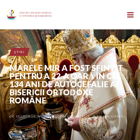
ŞTIRI
MARELE MIR A FOST SFINŢIT
PENTRU A 22-A OARĂ ÎN CEI
134 ANI DE AUTOCEFALIE AI
BISERICII ORTODOXE
ROMÂNE
DE
SECTORUL MEDIA ȘI COMUNICAȚII
7 ANI ÎN URMĂ
•