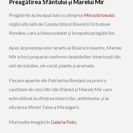
Preagătirea Sfântului şi Marelui Mir
Pregătirile au început luni cu sfinţirea
Mirostirionului
,
slujbă oficiată de Conducătorul Bisericii Ortodoxe
Române, care a binecuvântat şi începutul pregătirilor.
Apoi, în prezenţa unor ierarhi ai Bisericii noastre, Marele
Mir a fost preparat conform rânduilelilor bisericeşti din
ulei de măsline, vin curat, plante şi aromate.
Fiecare eparhie din Patriarhia Română va primi o
cantitate de cinci litri din Sfântul şi Marele Mir care
este utilizat la sfințirea bisericilor, antimiselor şi la
oficierea Sfintei Taine a Mirungerii.
Mai multe imagini în
Galeria Foto.