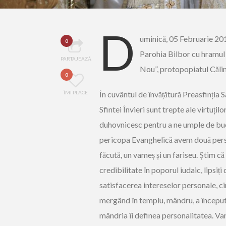
D
uminică, 05 Februarie 2017
0
Parohia Bilbor cu hramul 
PARTAJEAZĂ
Nou”, protopopiatul Călim
0
ÎMI PLACE
În cuvântul de învățătură Preasfinția
Sfintei Învieri sunt trepte ale virtuți
duhovnicesc pentru a ne umple de bucuri
pericopa Evanghelică avem două person
făcută, un vameș și un fariseu. Știm că
credibilitate în poporul iudaic, lipsiți 
satisfacerea intereselor personale, cin
mergând în templu, mândru, a început 
mândria îi definea personalitatea. Vam