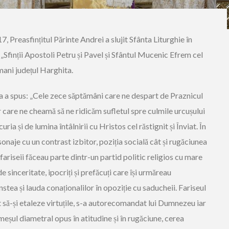
, Preasfințitul Părinte Andrei a slujit Sfânta Liturghie în
„Sfinții Apostoli Petru și Pavel și Sfântul Mucenic Efrem cel
ani județul Harghita.
 Sa a spus: „Cele zece săptămâni care ne despart de Praznicul
lor care ne cheamă să ne ridicăm sufletul spre culmile urcușului
a și de lumina întâlnirii cu Hristos cel răstignit și Înviat. În
aje cu un contrast izbitor, poziția socială cât și rugăciunea
 fariseii făceau parte dintr-un partid politic religios cu mare
de sinceritate, ipocriți și prefăcuți care își urmăreau
stea și lauda conaționalilor în opoziție cu saducheii. Fariseul
să-și etaleze virtuțile, s-a autorecomandat lui Dumnezeu iar
eșul diametral opus în atitudine și în rugăciune, cerea