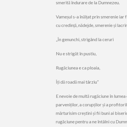
smerită îndurare de la Dumnezeu.
Vameșul s-a înălțat prin smerenie iar 
cu credință, nădejde, smerenie și lacr
„În genunchi, strigând la ceruri
Nu e strigăt în pustiu,
Rugăciunea e ca ploaia,
Îți dă roadă mai târziu”
E nevoie de multă rugăciune în lumea 
parveniților, a corupților și a profitor
mărturisim creștini și fii buni ai bise
rugăciune pentru a ne întâlni cu Dumn