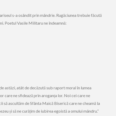
fariseul s-a osândit prin mândrie. Rugăciunea trebuie făcută
imi. Poetul Vasile Militaru ne îndeamnă:
de astăzi, atât de decăzută sub raport moral în lumea
ilor care ne sfidează prin aroganța lor. Noi cei care ne
ricii să ascultăm de Sfânta Maică Biserică care ne cheamă la
ezeu și să ne curățim de iubirea egoistă a omului mândru.”