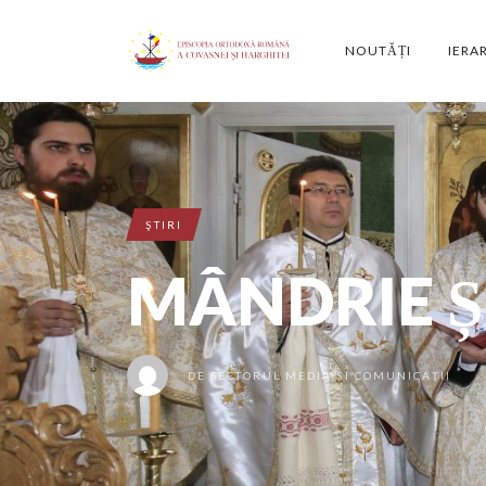
NOUTĂȚI
IERA
ŞTIRI
MÂNDRIE Ș
DE
SECTORUL MEDIA ȘI COMUNICAȚII