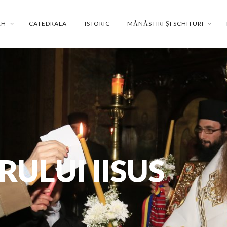
RH
CATEDRALA
ISTORIC
MĂNĂSTIRI ȘI SCHITURI
ULUI IISUS