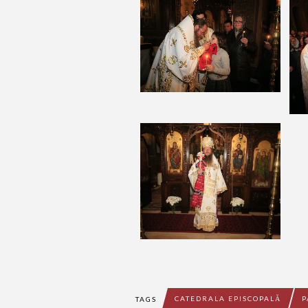
CATEDRALA EPISCOPALĂ
P
TAGS