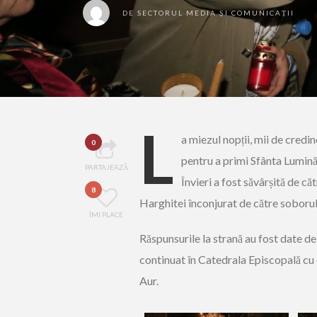
DE
SECTORUL MEDIA ȘI COMUNICAȚII
L
a miezul nopții, mii de credi
0
pentru a primi Sfânta Lumină
PARTAJEAZĂ
Învieri a fost săvârșită de că
8
Harghitei înconjurat de către soborul 
ÎMI PLACE
Răspunsurile la strană au fost date de
continuat în Catedrala Episcopală cu 
Aur.