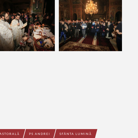
ASTORALĂ
PS ANDREI
SFÂNTA LUMINĂ