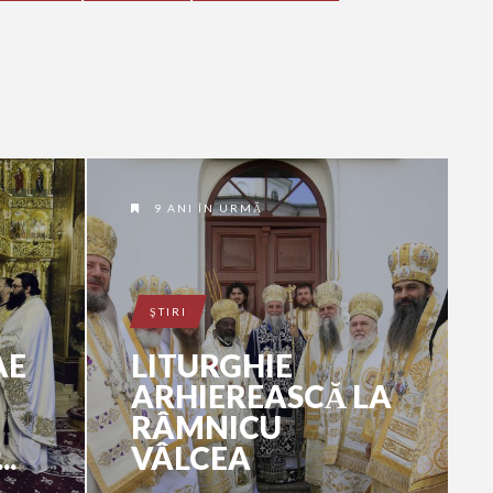
9 ANI ÎN URMĂ
ŞTIRI
AE
LITURGHIE
ARHIEREASCĂ LA
RÂMNICU
..
VÂLCEA