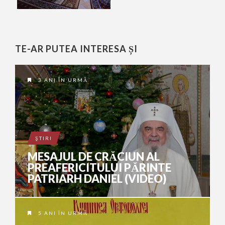
TE-AR PUTEA INTERESA ȘI
3 ANI ÎN URMĂ
ŞTIRI
MESAJUL DE CRĂCIUN AL
PREAFERICITULUI PĂRINTE
PATRIARH DANIEL (VIDEO)
5 ANI ÎN URMĂ