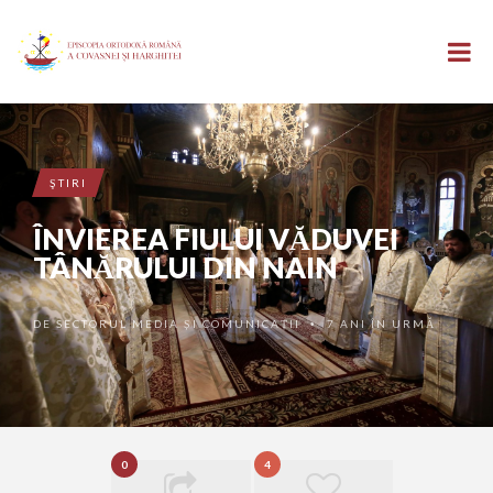
ŞTIRI
ÎNVIEREA FIULUI VĂDUVEI
TÂNĂRULUI DIN NAIN
DE
SECTORUL MEDIA ȘI COMUNICAȚII
7 ANI ÎN URMĂ
•
0
4