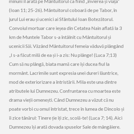
minuni îl arată pe Mântuitorul ca fiind „învierea și viața”
(Ioan 11; 25-26). Mântuitorul coboară de pe Tabor, în
jurul Lui erau și ucenici ai Sfântului Ioan Botezătorul.
Convoiul mortuar care ieșea din Cetatea Nain aflată la 3
km de Muntele Tabor s-a întâlnit cu Mântuitorul și
ucenicii Săi. Văzând Mântuitorul femeia văduvă plângând
„I s-a făcut milă de ea și i-a zis: Nu plânge! (Luca 7;13)
Cum să nu plângă, biata mamă care își ducea fiul la
mormânt. Lacrimile sunt expresia unei dureri lăuntrice,
mod de exteriorizare a întristării. Mila este una dintre
atributele lui Dumnezeu. Confruntarea cu moartea este
drama vieții omenești. Când Dumnezeu a văzut că nu
poate vorbi cu omul întristat, trece în lumea de Dincolo și
îi zice tânărul: Tinere ție îți zic, scolă-te! (Luca 7; 14). Aici
Dumnezeu își arată dovada spuselor Sale de mângâiere.