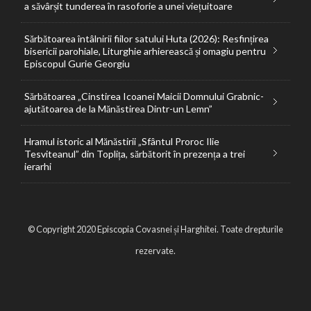
a săvârșit tunderea în rasoforie a unei viețuitoare
Sărbătoarea întâlnirii fiilor satului Huta (2026): Resfințirea
bisericii parohiale, Liturghie arhierească și omagiu pentru
Episcopul Gurie Georgiu
Sărbătoarea „Cinstirea Icoanei Maicii Domnului Grabnic-
ajutătoarea de la Mănăstirea Dintr-un Lemn”
Hramul istoric al Mănăstirii „Sfântul Proroc Ilie
Tesviteanul” din Toplița, sărbătorit în prezența a trei
ierarhi
© Copyright 2020 Episcopia Covasnei și Harghitei. Toate drepturile
rezervate.