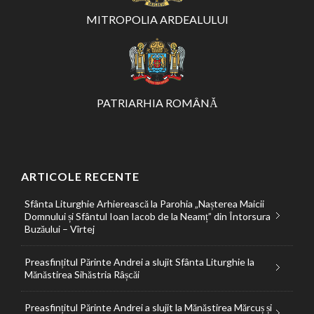
MITROPOLIA ARDEALULUI
PATRIARHIA ROMÂNĂ
ARTICOLE RECENTE
Sfânta Liturghie Arhierească la Parohia „Nașterea Maicii
Domnului și Sfântul Ioan Iacob de la Neamț” din Întorsura
Buzăului – Vîrtej
Preasfințitul Părinte Andrei a slujit Sfânta Liturghie la
Mănăstirea Sihăstria Râșcăi
Preasfințitul Părinte Andrei a slujit la Mănăstirea Mărcuș și