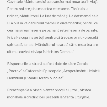
Cuvintele Mântuitorului au transformat moartea în viață.
Pentru noi creștinii moartea este somn. Tânărul s-a
ridicat, Mântuitorul l-a luat de mână și l-a dat mamei sale.
El a pus în valoare rolul mamei în viața tinerilor, pentru că
cea mai grea meserie pe pământ este meseria de părinte.
Frica i-a cuprins pe toți pentru că treceau printr-o secetă
spirituală, iar aici Mântuitorul ne arată că nu moartea are
ultimul cuvânt ci viața în Hristos Domnul.”
Răspunsurile la strană au fost date de către Corala
„Pocrov” a Catedralei Episcopale „Acoperământul Maicii
Domnului și Sfântul Ierarh Nicolae”.
Preasfinția Sa a binecuvântat preoții slujitori, obștea
monahală și credincioșii prezenți la Sfânta Liturghie.