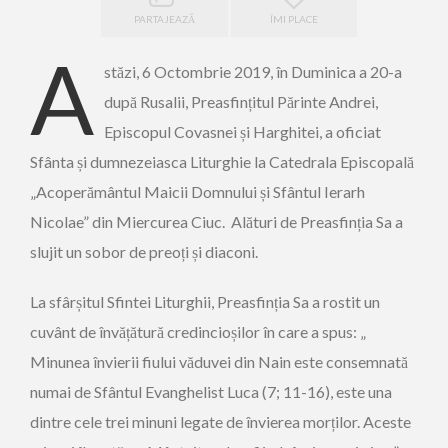
PARTAJEAZĂ
ÎMI PLACE
A
stăzi, 6 Octombrie 2019, în Duminica a 20-a
după Rusalii, Preasfințitul Părinte Andrei,
Episcopul Covasnei și Harghitei, a oficiat
Sfânta și dumnezeiasca Liturghie la Catedrala Episcopală
„Acoperământul Maicii Domnului și Sfântul Ierarh
Nicolae” din Miercurea Ciuc. Alături de Preasfinția Sa a
slujit un sobor de preoți și diaconi.
La sfârșitul Sfintei Liturghii, Preasfinția Sa a rostit un
cuvânt de învățătură credincioșilor în care a spus: „
Minunea învierii fiului văduvei din Nain este consemnată
numai de Sfântul Evanghelist Luca (7; 11-16), este una
dintre cele trei minuni legate de învierea morților. Aceste