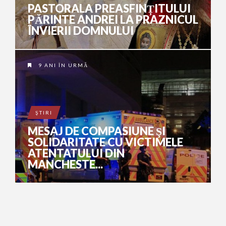
PASTORALA PREASFINȚITULUI
PĂRINTE ANDREI LA PRAZNICUL
ÎNVIERII DOMNULUI
9 ANI ÎN URMĂ
ŞTIRI
MESAJ DE COMPASIUNE ŞI
SOLIDARITATE CU VICTIMELE
ATENTATULUI DIN
MANCHESTE...