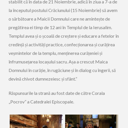
stabilit că în data de 21 Noiembrie, adică în ziua a 7-a de
la începutul postului Crăciunului (15 Noiembrie) să avem
o sărbătoare a Maicii Domnului care ne amintește de
pregătirea ei timp de 12 ani în Templul de la Ierusalim.
Templul avea și o școală de creștere și educare a fetelor în
credință și activități practice, confecționarea și curățirea
veșmintelor de la templu, menținerea curățeniei și
înfrumusețarea locașului sacru. Așa a crescut Maica
Domnului în curăție, în rugăciune și în dialog cu îngerii, să
devină chivot dumnezeiesc și sfânt.”
Răspunsurile la strană au fost date de către Corala
„Pocrov” a Catedralei Episcopale.