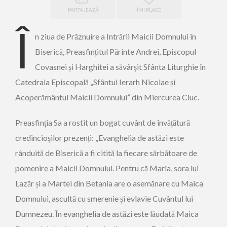
PARTAJEAZĂ
ÎMI PLACE
Î
n ziua de Prăznuire a Intrării Maicii Domnului în
Biserică, Preasfințitul Părinte Andrei, Episcopul
Covasnei și Harghitei a săvârșit Sfânta Liturghie în
Catedrala Episcopală „Sfântul Ierarh Nicolae și
Acoperământul Maicii Domnului” din Miercurea Ciuc.
Preasfinția Sa a rostit un bogat cuvânt de învățătură
credincioșilor prezenți: „Evanghelia de astăzi este
rânduită de Biserică a fi citită la fiecare sărbătoare de
pomenire a Maicii Domnului. Pentru că Maria, sora lui
Lazăr și a Martei din Betania are o asemănare cu Maica
Domnului, ascultă cu smerenie și evlavie Cuvântul lui
Dumnezeu. În evanghelia de astăzi este lăudată Maica