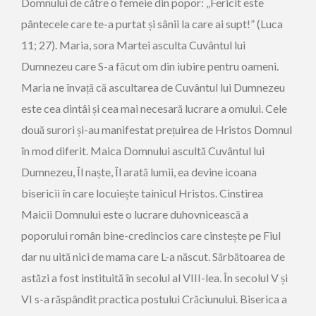
Domnului de către o femeie din popor: „Fericit este
pântecele care te-a purtat și sânii la care ai supt!” (Luca
11; 27). Maria, sora Martei asculta Cuvântul lui
Dumnezeu care S-a făcut om din iubire pentru oameni.
Maria ne învață că ascultarea de Cuvântul lui Dumnezeu
este cea dintâi și cea mai necesară lucrare a omului. Cele
două surori și-au manifestat prețuirea de Hristos Domnul
în mod diferit. Maica Domnului ascultă Cuvântul lui
Dumnezeu, Îl naște, Îl arată lumii, ea devine icoana
bisericii în care locuiește tainicul Hristos. Cinstirea
Maicii Domnului este o lucrare duhovnicească a
poporului român bine-credincios care cinstește pe Fiul
dar nu uită nici de mama care L-a născut. Sărbătoarea de
astăzi a fost instituită în secolul al VIII-lea. În secolul V și
VI s-a răspândit practica postului Crăciunului. Biserica a