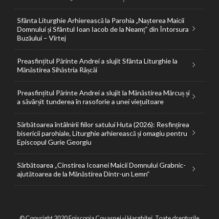
Sfânta Liturghie Arhierească la Parohia „Nașterea Maicii
Domnului și Sfântul Ioan Iacob de la Neamț” din Întorsura
Buzăului – Vîrtej
Preasfințitul Părinte Andrei a slujit Sfânta Liturghie la
Mănăstirea Sihăstria Râșcăi
Preasfințitul Părinte Andrei a slujit la Mănăstirea Mărcuș și
a săvârșit tunderea în rasoforie a unei viețuitoare
Sărbătoarea întâlnirii fiilor satului Huta (2026): Resfințirea
bisericii parohiale, Liturghie arhierească și omagiu pentru
Episcopul Gurie Georgiu
Sărbătoarea „Cinstirea Icoanei Maicii Domnului Grabnic-
ajutătoarea de la Mănăstirea Dintr-un Lemn”
© Copyright 2020 Episcopia Covasnei și Harghitei. Toate drepturile