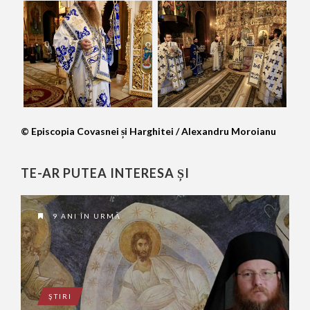
© Episcopia Covasnei și Harghitei / Alexandru Moroianu
TE-AR PUTEA INTERESA ȘI
9 ANI ÎN URMĂ
ŞTIRI