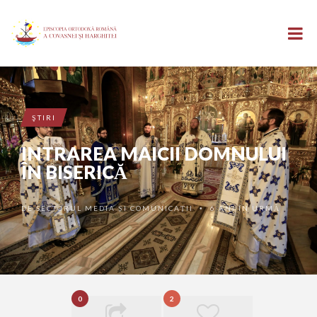
ŞTIRI
INTRAREA MAICII DOMNULUI
ÎN BISERICĂ
DE
SECTORUL MEDIA ȘI COMUNICAȚII
6 ANI ÎN URMĂ
•
0
2