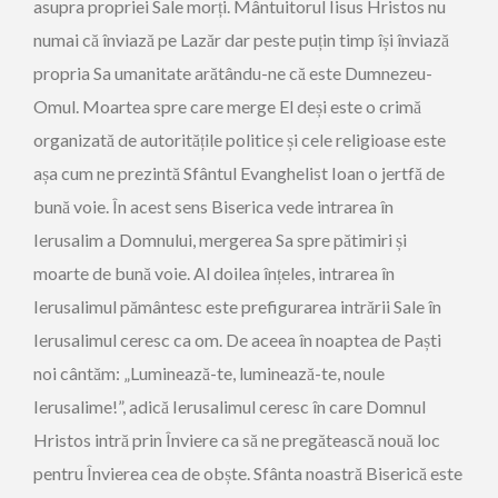
asupra propriei Sale morți. Mântuitorul Iisus Hristos nu
numai că înviază pe Lazăr dar peste puțin timp își înviază
propria Sa umanitate arătându-ne că este Dumnezeu-
Omul. Moartea spre care merge El deși este o crimă
organizată de autoritățile politice și cele religioase este
așa cum ne prezintă Sfântul Evanghelist Ioan o jertfă de
bună voie. În acest sens Biserica vede intrarea în
Ierusalim a Domnului, mergerea Sa spre pătimiri și
moarte de bună voie. Al doilea înțeles, intrarea în
Ierusalimul pământesc este prefigurarea intrării Sale în
Ierusalimul ceresc ca om. De aceea în noaptea de Paști
noi cântăm: „Luminează-te, luminează-te, noule
Ierusalime!”, adică Ierusalimul ceresc în care Domnul
Hristos intră prin Înviere ca să ne pregătească nouă loc
pentru Învierea cea de obște. Sfânta noastră Biserică este