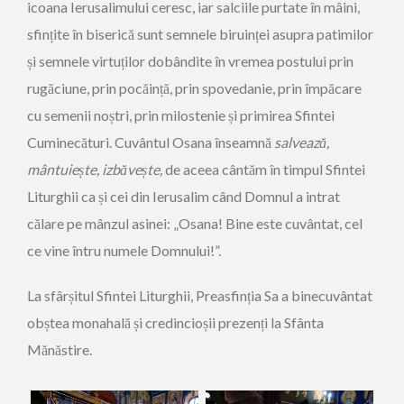
icoana Ierusalimului ceresc, iar salciile purtate în mâini,
sfințite în biserică sunt semnele biruinței asupra patimilor
și semnele virtuților dobândite în vremea postului prin
rugăciune, prin pocăință, prin spovedanie, prin împăcare
cu semenii noștri, prin milostenie și primirea Sfintei
Cuminecături. Cuvântul Osana înseamnă
salvează,
mântuiește, izbăvește,
de aceea cântăm în timpul Sfintei
Liturghii ca și cei din Ierusalim când Domnul a intrat
călare pe mânzul asinei: „Osana! Bine este cuvântat, cel
ce vine întru numele Domnului!”.
La sfârșitul Sfintei Liturghii, Preasfinția Sa a binecuvântat
obștea monahală și credincioșii prezenți la Sfânta
Mănăstire.