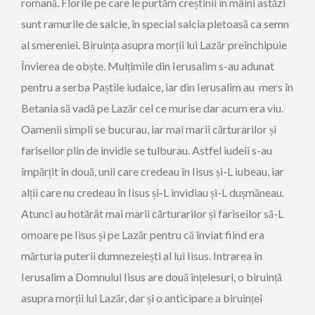
romană. Florile pe care le purtăm creștinii în mâini astăzi
sunt ramurile de salcie, în special salcia pletoasă ca semn
al smereniei. Biruința asupra morții lui Lazăr preînchipuie
Învierea de obște. Mulțimile din Ierusalim s-au adunat
pentru a serba Paștile iudaice, iar din Ierusalim au mers în
Betania să vadă pe Lazăr cel ce murise dar acum era viu.
Oamenii simpli se bucurau, iar mai marii cărturarilor și
fariseilor plin de invidie se tulburau. Astfel iudeii s-au
împărțit în două, unii care credeau în Iisus și-L iubeau, iar
alții care nu credeau în Iisus și-L invidiau și-L dușmăneau.
Atunci au hotărât mai marii cărturarilor și fariseilor să-L
omoare pe Iisus și pe Lazăr pentru că înviat fiind era
mărturia puterii dumnezeiești al lui Iisus. Intrarea în
Ierusalim a Domnului Iisus are două înțelesuri, o biruință
asupra morții lui Lazăr, dar și o anticipare a biruinței