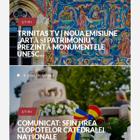
ŞTIRI
TRINITAS TV | NOUA EMISIUNE
„ARTĂ ȘI PATRIMONIU”
PREZINTĂ MONUMENTELE
UNESC...
8 ANI ÎN URMĂ
ŞTIRI
COMUNICAT: SFINȚIREA
CLOPOTELOR CATEDRALEI
NAȚIONALE