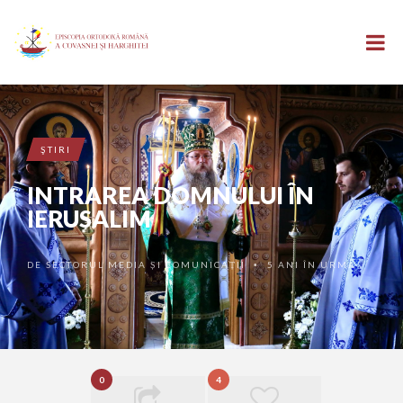
ŞTIRI
INTRAREA DOMNULUI ÎN
IERUSALIM
DE
SECTORUL MEDIA ȘI COMUNICAȚII
5 ANI ÎN URMĂ
•
0
4