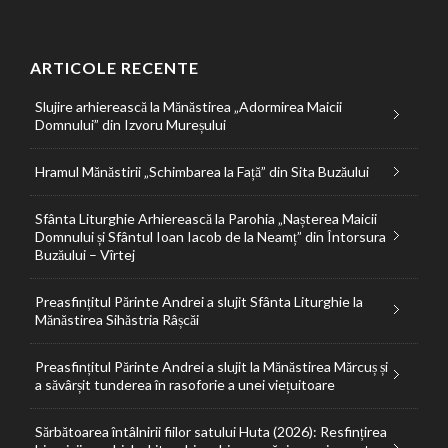
ARTICOLE RECENTE
Slujire arhierească la Mănăstirea „Adormirea Maicii
Domnului” din Izvoru Mureșului
Hramul Mănăstirii „Schimbarea la Față” din Sita Buzăului
Sfânta Liturghie Arhierească la Parohia „Nașterea Maicii
Domnului și Sfântul Ioan Iacob de la Neamț” din Întorsura
Buzăului – Vîrtej
Preasfințitul Părinte Andrei a slujit Sfânta Liturghie la
Mănăstirea Sihăstria Râșcăi
Preasfințitul Părinte Andrei a slujit la Mănăstirea Mărcuș și
a săvârșit tunderea în rasoforie a unei viețuitoare
Sărbătoarea întâlnirii fiilor satului Huta (2026): Resfințirea