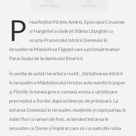
PARTAJEAZĂ
ÎMI PLACE
P
reasfințitul Părinte Andrei, Episcopul Covasnei
și Harghitei a săvârșit Sfânta Liturghie cu
ocazia Praznicului Intrării Domnului în
Ierusalim la Mănăstirea Făgețel care a prăznuit hramul
Paraclisului de la demisolul Bisericii.
În omilia de astăzi Ierarhul a rostit: „Sărbătoarea Intrării
în Ierusalim a Mântuitorului Hristos este numită în popor
și
Floriile.
În lumea greco-romană exista o sărbătoare
precreștină a florilor după echinocțiu de primăvară. La
intrarea Domnului în Ierusalim, mulțimile și copii purtau în
mâini flori și ramuri de finic, aclamând intrarea în
Ierusalim ca Domn și Împărat care să-i scoată din robia