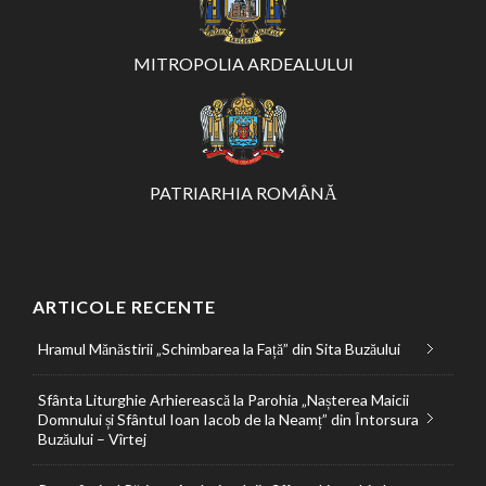
MITROPOLIA ARDEALULUI
PATRIARHIA ROMÂNĂ
ARTICOLE RECENTE
Hramul Mănăstirii „Schimbarea la Față” din Sita Buzăului
Sfânta Liturghie Arhierească la Parohia „Nașterea Maicii
Domnului și Sfântul Ioan Iacob de la Neamț” din Întorsura
Buzăului – Vîrtej