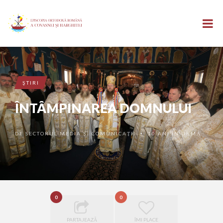
ŞTIRI
ÎNTÂMPINAREA DOMNULUI
DE
SECTORUL MEDIA ȘI COMUNICAȚII
10 ANI ÎN URMĂ
•
0
0
PARTAJEAZĂ
ÎMI PLACE