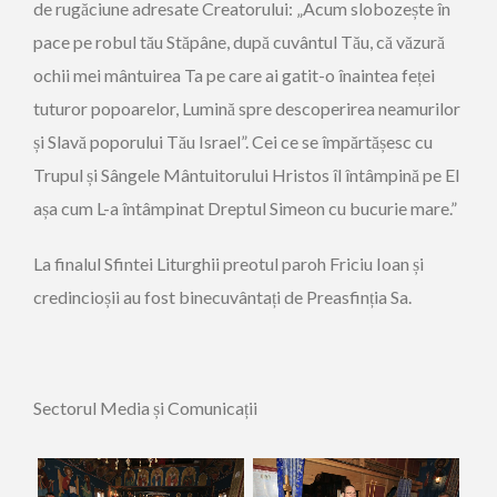
de rugăciune adresate Creatorului: „Acum slobozește în
pace pe robul tău Stăpâne, după cuvântul Tău, că văzură
ochii mei mântuirea Ta pe care ai gatit-o înaintea feței
tuturor popoarelor, Lumină spre descoperirea neamurilor
și Slavă poporului Tău Israel”. Cei ce se împărtășesc cu
Trupul și Sângele Mântuitorului Hristos îl întâmpină pe El
așa cum L-a întâmpinat Dreptul Simeon cu bucurie mare.”
La finalul Sfintei Liturghii preotul paroh Friciu Ioan și
credincioșii au fost binecuvântați de Preasfinția Sa.
Sectorul Media și Comunicații