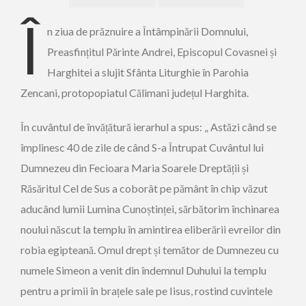
Î
n ziua de prăznuire a Întâmpinării Domnului,
Preasfințitul Părinte Andrei, Episcopul Covasnei și
Harghitei a slujit Sfânta Liturghie în Parohia
Zencani, protopopiatul Călimani județul Harghita.
În cuvântul de învățătură ierarhul a spus: „ Astăzi când se
împlinesc 40 de zile de când S-a Întrupat Cuvântul lui
Dumnezeu din Fecioara Maria Soarele Dreptății și
Răsăritul Cel de Sus a coborât pe pământ în chip văzut
aducând lumii Lumina Cunoștinței, sărbătorim închinarea
noului născut la templu în amintirea eliberării evreilor din
robia egipteană. Omul drept și temător de Dumnezeu cu
numele Simeon a venit din îndemnul Duhului la templu
pentru a primii în brațele sale pe Iisus, rostind cuvintele