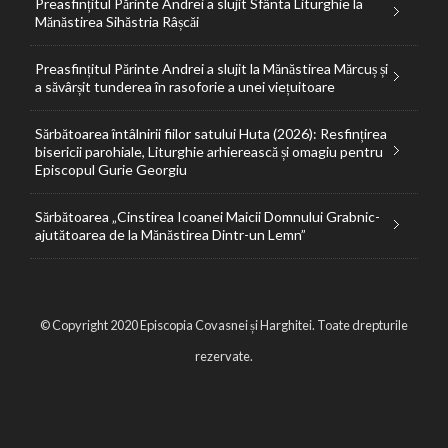
Preasfințitul Părinte Andrei a slujit Sfânta Liturghie la
Mănăstirea Sihăstria Râșcăi
Preasfințitul Părinte Andrei a slujit la Mănăstirea Mărcuș și
a săvârșit tunderea în rasoforie a unei viețuitoare
Sărbătoarea întâlnirii fiilor satului Huta (2026): Resfințirea
bisericii parohiale, Liturghie arhierească și omagiu pentru
Episcopul Gurie Georgiu
Sărbătoarea „Cinstirea Icoanei Maicii Domnului Grabnic-
ajutătoarea de la Mănăstirea Dintr-un Lemn”
© Copyright 2020 Episcopia Covasnei și Harghitei. Toate drepturile
rezervate.