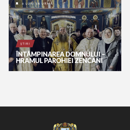
6 LUNI ÎN URMĂ
ŞTIRI
ÎNTÂMPINAREA DOMNULUI –
HRAMUL PAROHIEI ZENCANI