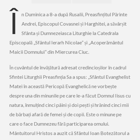
Î
n Duminica a 8-a după Rusalii, Preasfințitul Părinte
Andrei, Episcopul Covasnei și Harghitei, a săvârșit
Sfânta și Dumnezeiasca Liturghie la Catedrala
Episcopală „Sfântul Ierarh Nicolae” și „Acoperământul
Maicii Domnului” din Miercurea Ciuc.
În cuvântul de învățătură adresat credincioșilor în cadrul
Sfintei Liturghii Preasfinția Sa a spus: „Sfântul Evanghelist
Matei în această Pericopă Evanghelică ne vorbește
despre una din minunile pe care le-a făcut Domnul Iisus cu
natura, înmulțind cinci pâini și doi pești și hrănind cinci mii
de bărbați afară de femei și de copii. Este o minune pe
care o face Dumnezeu fără participarea omului.
Mântuitorul Hristos a auzit că Sfântul Ioan Botezătorul a