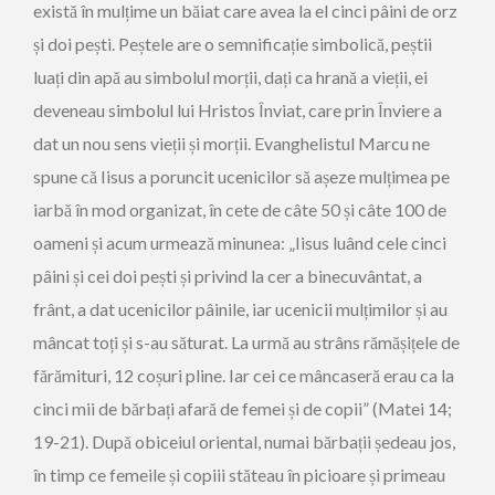
există în mulțime un băiat care avea la el cinci pâini de orz
și doi pești. Peștele are o semnificație simbolică, peștii
luați din apă au simbolul morții, dați ca hrană a vieții, ei
deveneau simbolul lui Hristos Înviat, care prin Înviere a
dat un nou sens vieții și morții. Evanghelistul Marcu ne
spune că Iisus a poruncit ucenicilor să așeze mulțimea pe
iarbă în mod organizat, în cete de câte 50 și câte 100 de
oameni și acum urmează minunea: „Iisus luând cele cinci
pâini și cei doi pești și privind la cer a binecuvântat, a
frânt, a dat ucenicilor pâinile, iar ucenicii mulțimilor și au
mâncat toți și s-au săturat. La urmă au strâns rămășițele de
fărămituri, 12 coșuri pline. Iar cei ce mâncaseră erau ca la
cinci mii de bărbați afară de femei și de copii” (Matei 14;
19-21). După obiceiul oriental, numai bărbații ședeau jos,
în timp ce femeile și copiii stăteau în picioare și primeau