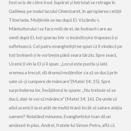
fost ucis de către Irod. Supărat și întristat se retrage în
Galileea, pe malul lacului Ghenizaret, în apropierea cetății
Tiberiada. Mulțimile se iau după El. Văzându-i,
Mântuitorului i se face milă de ei, de bolnavii care au
venit după El, toți sperau într-o însănătoșire trupească și
sufletească. Cei patru evangheliști ne spun că îi vindecă pe
toți bolnavii și le vorbește până seara târziu. Spre seară,
Ucenicii vin la El și îi spun: „Locul este pustiu și iată
vremea a trecut; dă drumul mulțimilor ca să se ducă prin
sate să-și cumpere de mâncare”(Matei 14; 15). Spre
surprinderea lor, Învățătorul le spune: „Nu trebuie să se
ducă, dați-le voi să mănânce” (Matei 14; 16). De unde să
aibă ucenicii la ei atât de multă hrană încât să sature atâția
oameni? Relatând minunea, Evanghelistul Ioan dă un
amănunt în plus. Andrei, fratele lui Simon Petru, află că