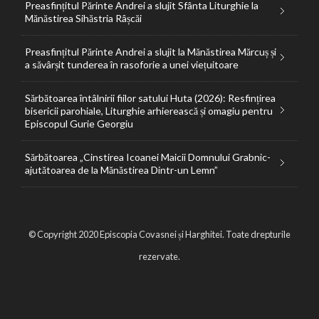
Preasfințitul Părinte Andrei a slujit Sfânta Liturghie la
Mănăstirea Sihăstria Râșcăi
Preasfințitul Părinte Andrei a slujit la Mănăstirea Mărcuș și
a săvârșit tunderea în rasoforie a unei viețuitoare
Sărbătoarea întâlnirii fiilor satului Huta (2026): Resfințirea
bisericii parohiale, Liturghie arhierească și omagiu pentru
Episcopul Gurie Georgiu
Sărbătoarea „Cinstirea Icoanei Maicii Domnului Grabnic-
ajutătoarea de la Mănăstirea Dintr-un Lemn”
© Copyright 2020 Episcopia Covasnei și Harghitei. Toate drepturile
rezervate.