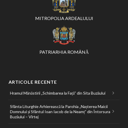
MITROPOLIA ARDEALULUI
PATRIARHIA ROMÂNĂ
ARTICOLE RECENTE
Hramul Mănăstirii „Schimbarea la Față” din Sita Buzăului
Sfânta Liturghie Arhierească la Parohia „Nașterea Maicii
Domnului și Sfântul Ioan Iacob de la Neamț” din Întorsura
Buzăului – Vîrtej