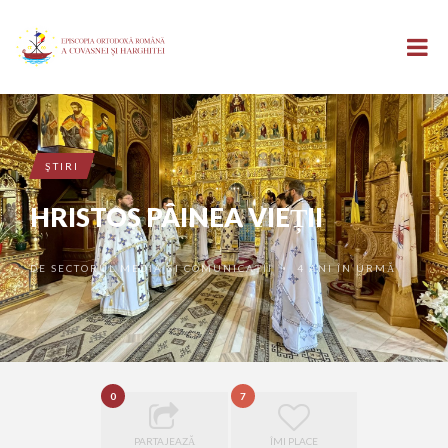
ŞTIRI
HRISTOS PÂINEA VIEȚII
DE
SECTORUL MEDIA ȘI COMUNICAȚII
4 ANI ÎN URMĂ
•
0
7
PARTAJEAZĂ
ÎMI PLACE