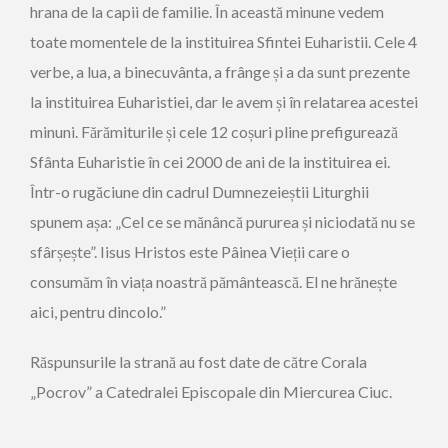
hrana de la capii de familie. În această minune vedem
toate momentele de la instituirea Sfintei Euharistii. Cele 4
verbe, a lua, a binecuvânta, a frânge și a da sunt prezente
la instituirea Euharistiei, dar le avem și în relatarea acestei
minuni. Fărămiturile și cele 12 coșuri pline prefigurează
Sfânta Euharistie în cei 2000 de ani de la instituirea ei.
Într-o rugăciune din cadrul Dumnezeieștii Liturghii
spunem așa: „Cel ce se mănâncă pururea și niciodată nu se
sfârșește”. Iisus Hristos este Pâinea Vieții care o
consumăm în viața noastră pământească. El ne hrănește
aici, pentru dincolo.”
Răspunsurile la strană au fost date de către Corala
„Pocrov” a Catedralei Episcopale din Miercurea Ciuc.