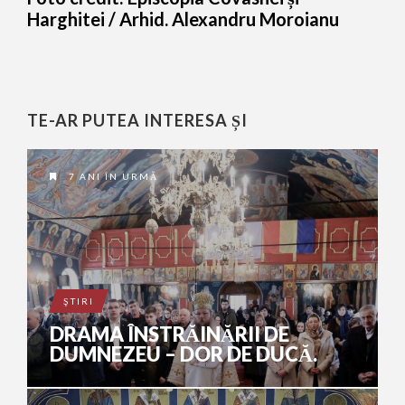
Harghitei / Arhid. Alexandru Moroianu
TE-AR PUTEA INTERESA ȘI
7 ANI ÎN URMĂ
ŞTIRI
DRAMA ÎNSTRĂINĂRII DE
DUMNEZEU – DOR DE DUCĂ.