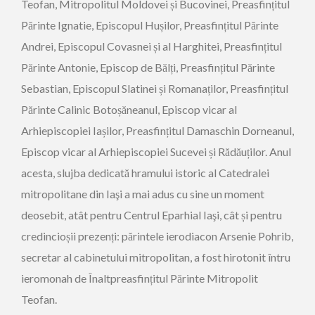
Teofan, Mitropolitul Moldovei și Bucovinei, Preasfințitul
Părinte Ignatie, Episcopul Hușilor, Preasfințitul Părinte
Andrei, Episcopul Covasnei și al Harghitei, Preasfințitul
Părinte Antonie, Episcop de Bălți, Preasfințitul Părinte
Sebastian, Episcopul Slatinei și Romanaților, Preasfințitul
Părinte Calinic Botoșăneanul, Episcop vicar al
Arhiepiscopiei Iașilor, Preasfințitul Damaschin Dorneanul,
Episcop vicar al Arhiepiscopiei Sucevei și Rădăuților. Anul
acesta, slujba dedicată hramului istoric al Catedralei
mitropolitane din Iaşi a mai adus cu sine un moment
deosebit, atât pentru Centrul Eparhial Iaşi, cât și pentru
credincioșii prezenți: părintele ierodiacon Arsenie Pohrib,
secretar al cabinetului mitropolitan, a fost hirotonit întru
ieromonah de Înaltpreasfințitul Părinte Mitropolit
Teofan.