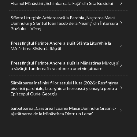
Hramul Mănăstirii „Schimbarea la Față” din Sita Buzăului
Sfânta Liturghie Arhierească la Parohia „Nașterea Maicii
Domnului și Sfântul Ioan Iacob de la Neamț” din Întorsura
Buzăului – Vîrtej
Preasfințitul Părinte Andrei a slujit Sfânta Liturghie la
Mănăstirea Sihăstria Râșcăi
Preasfințitul Părinte Andrei a slujit la Mănăstirea Mărcuș și
a săvârșit tunderea în rasoforie a unei viețuitoare
Sărbătoarea întâlnirii fiilor satului Huta (2026): Resfințirea
bisericii parohiale, Liturghie arhierească și omagiu pentru
Episcopul Gurie Georgiu
Sărbătoarea „Cinstirea Icoanei Maicii Domnului Grabnic-
ajutătoarea de la Mănăstirea Dintr-un Lemn”