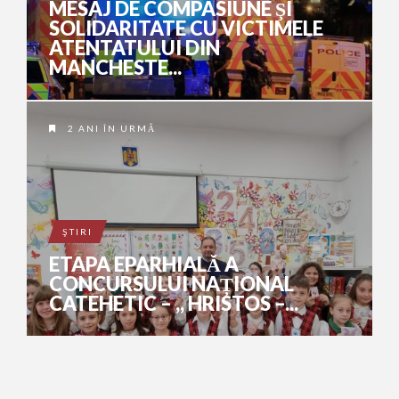
MESAJ DE COMPASIUNE ŞI
SOLIDARITATE CU VICTIMELE
ATENTATULUI DIN
MANCHESTE...
2 ANI ÎN URMĂ
ŞTIRI
ETAPA EPARHIALĂ A
CONCURSULUI NAȚIONAL
CATEHETIC – ,, HRISTOS –...