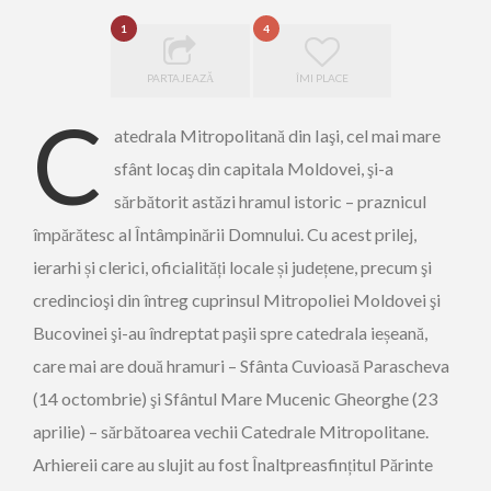
1
4
PARTAJEAZĂ
ÎMI PLACE
C
atedrala Mitropolitană din Iaşi, cel mai mare
sfânt locaş din capitala Moldovei, şi-a
sărbătorit astăzi hramul istoric – praznicul
împărătesc al Întâmpinării Domnului. Cu acest prilej,
ierarhi și clerici, oficialități locale și județene, precum şi
credincioşi din întreg cuprinsul Mitropoliei Moldovei şi
Bucovinei şi-au îndreptat paşii spre catedrala ieșeană,
care mai are două hramuri – Sfânta Cuvioasă Parascheva
(14 octombrie) şi Sfântul Mare Mucenic Gheorghe (23
aprilie) – sărbătoarea vechii Catedrale Mitropolitane.
Arhiereii care au slujit au fost Înaltpreasfințitul Părinte