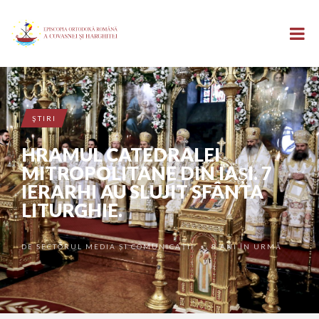
ŞTIRI
HRAMUL CATEDRALEI
MITROPOLITANE DIN IAȘI. 7
IERARHI AU SLUJIT SFÂNTA
LITURGHIE.
DE
SECTORUL MEDIA ȘI COMUNICAȚII
8 ANI ÎN URMĂ
•