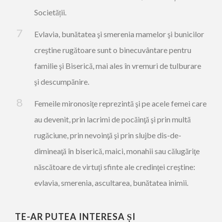
Societății.
Evlavia, bunătatea şi smerenia mamelor şi bunicilor
creştine rugătoare sunt o binecuvântare pentru
familie şi Biserică, mai ales în vremuri de tulburare
şi descumpănire.
Femeile mironosiţe reprezintă şi pe acele femei care
au devenit, prin lacrimi de pocăinţă şi prin multă
rugăciune, prin nevoinţă şi prin slujbe dis-de-
dimineaţă în biserică, maici, monahii sau călugăriţe
născătoare de virtuţi sfinte ale credinţei creştine:
evlavia, smerenia, ascultarea, bunătatea inimii.
TE-AR PUTEA INTERESA ȘI