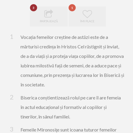
3
1
PARTAJEAZĂ
ÎMI PLACE
Vocația femeilor creștine de astăzi este de a
mărturisi credința în Hristos Cel răstignit și înviat,
de a da viață și a proteja viața copiilor, de a promova
iubirea milostivă față de semeni, de a aduce pace și
comuniune, prin prezența și lucrarea lor în Biserică și
în societate.
Biserica conștientizează rolul pe care îl are femeia
în actul educațional și formativ al copiilor și
tinerilor, în sânul familiei.
Femeile Mironosiţe sunt icoana tuturor femeilor