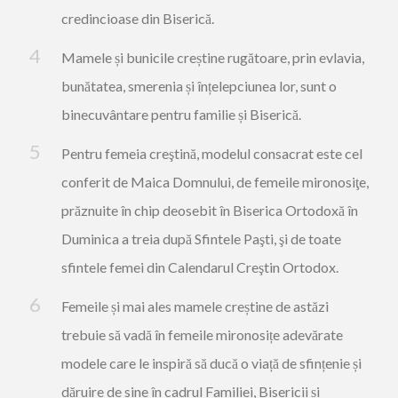
credincioase din Biserică.
Mamele și bunicile creștine rugătoare, prin evlavia,
bunătatea, smerenia și înțelepciunea lor, sunt o
binecuvântare pentru familie și Biserică.
Pentru femeia creştină, modelul consacrat este cel
conferit de Maica Domnului, de femeile mironosiţe,
prăznuite în chip deosebit în Biserica Ortodoxă în
Duminica a treia după Sfintele Paşti, şi de toate
sfintele femei din Calendarul Creştin Ortodox.
Femeile și mai ales mamele creștine de astăzi
trebuie să vadă în femeile mironosițe adevărate
modele care le inspiră să ducă o viață de sfințenie și
dăruire de sine în cadrul Familiei, Bisericii și