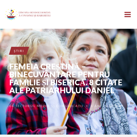
ŞTIRI
FEMEIA CREȘTINĂ –
BINECUVÂNTARE PENTRU
FAMILIE ȘI BISERICĂ. 8 CITATE
ALE PATRIARHULUI DANIEL
DE
SECTORUL MEDIA ȘI COMUNICAȚII
6 ANI ÎN URMĂ
•