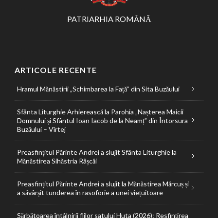
PATRIARHIA ROMÂNĂ
ARTICOLE RECENTE
Hramul Mănăstirii „Schimbarea la Față” din Sita Buzăului
Sfânta Liturghie Arhierească la Parohia „Nașterea Maicii
Domnului și Sfântul Ioan Iacob de la Neamț” din Întorsura
Buzăului – Vîrtej
Preasfințitul Părinte Andrei a slujit Sfânta Liturghie la
Mănăstirea Sihăstria Râșcăi
Preasfințitul Părinte Andrei a slujit la Mănăstirea Mărcuș și
a săvârșit tunderea în rasoforie a unei viețuitoare
Sărbătoarea întâlnirii fiilor satului Huta (2026): Resfințirea