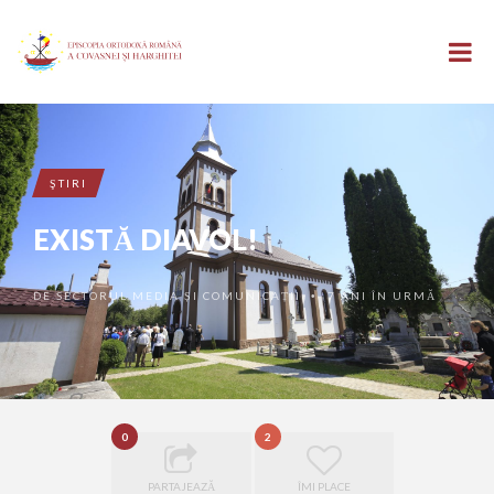
ŞTIRI
EXISTĂ DIAVOL!
DE
SECTORUL MEDIA ȘI COMUNICAȚII
7 ANI ÎN URMĂ
•
0
2
PARTAJEAZĂ
ÎMI PLACE