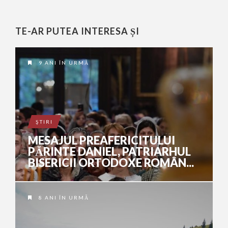
TE-AR PUTEA INTERESA ȘI
9 ANI ÎN URMĂ
ŞTIRI
MESAJUL PREAFERICITULUI
PĂRINTE DANIEL, PATRIARHUL
BISERICII ORTODOXE ROMÂN...
8 ANI ÎN URMĂ