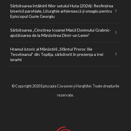
Sărbătoarea întâlnirii fiilor satului Huta (2026): Resfințirea
bisericii parohiale, Liturghie arhierească și omagiu pentru
Episcopul Gurie Georgiu
Sărbătoarea „Cinstirea Icoanei Maicii Domnului Grabnic-
ajutătoarea de la Mănăstirea Dintr-un Lemn”
Hramul istoric al Mănăstirii „Sfântul Proroc Ilie
Tesviteanul” din Toplița, sărbătorit în prezența a trei
ierarhi
© Copyright 2020 Episcopia Covasnei și Harghitei. Toate drepturile
rezervate.