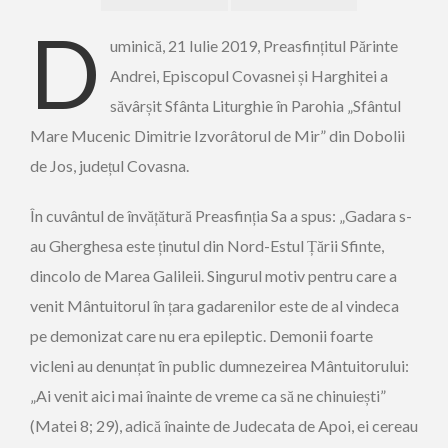
D
uminică, 21 Iulie 2019, Preasfințitul Părinte
Andrei, Episcopul Covasnei și Harghitei a
săvârșit Sfânta Liturghie în Parohia „Sfântul
Mare Mucenic Dimitrie Izvorâtorul de Mir” din Dobolii
de Jos, județul Covasna.
În cuvântul de învățătură Preasfinția Sa a spus: „Gadara s-
au Gherghesa este ținutul din Nord-Estul Țării Sfinte,
dincolo de Marea Galileii. Singurul motiv pentru care a
venit Mântuitorul în țara gadarenilor este de al vindeca
pe demonizat care nu era epileptic. Demonii foarte
vicleni au denunțat în public dumnezeirea Mântuitorului:
„Ai venit aici mai înainte de vreme ca să ne chinuiești”
(Matei 8; 29), adică înainte de Judecata de Apoi, ei cereau