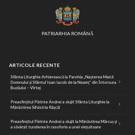
PATRIARHIA ROMÂNĂ
ARTICOLE RECENTE
Sfânta Liturghie Arhierească la Parohia „Nașterea Maicii
Domnului și Sfântul Ioan Iacob de la Neamț” din Întorsura
Buzăului – Vîrtej
Preasfințitul Părinte Andrei a slujit Sfânta Liturghie la
Mănăstirea Sihăstria Râșcăi
Preasfințitul Părinte Andrei a slujit la Mănăstirea Mărcuș și
a săvârșit tunderea în rasoforie a unei viețuitoare