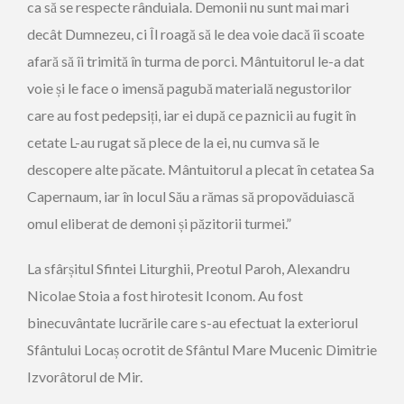
ca să se respecte rânduiala. Demonii nu sunt mai mari
decât Dumnezeu, ci Îl roagă să le dea voie dacă îi scoate
afară să îi trimită în turma de porci. Mântuitorul le-a dat
voie și le face o imensă pagubă materială negustorilor
care au fost pedepsiți, iar ei după ce paznicii au fugit în
cetate L-au rugat să plece de la ei, nu cumva să le
descopere alte păcate. Mântuitorul a plecat în cetatea Sa
Capernaum, iar în locul Său a rămas să propovăduiască
omul eliberat de demoni și păzitorii turmei.”
La sfârșitul Sfintei Liturghii, Preotul Paroh, Alexandru
Nicolae Stoia a fost hirotesit Iconom. Au fost
binecuvântate lucrările care s-au efectuat la exteriorul
Sfântului Locaș ocrotit de Sfântul Mare Mucenic Dimitrie
Izvorâtorul de Mir.