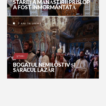
STAREȚA MĂNĂSTIRII PRISLOP
A FOST ÎNMORMÂNTATĂ
7 ANI ÎN URMĂ
ŞTIRI
BOGATUL NEMILOSTIV ȘI
SĂRACUL LAZĂR