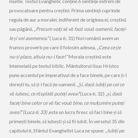
munte. Textul Evanghelic conține 6 sentințe extrem de
provocatoare pentru creștini. Prima sentință cuprinde
regula de aur a moralei, indiferent de originea ei, creștină
sau păgână,
„
Precum voiți să vă facă vouă oamenii, faceți-
le și voi asemenea
.”
( Luca 6; 31) Noi românii avem un
frumos proverb pe care îl folosim adesea, „
Ceea ce ție
nu-ți place, altuia nu-i face!”
Morala creștină este
întemeiată pe textul biblic. Mântuitorul Iisus Hristos
pune accentul pe imperativul de a face binele, pe care ți-l
dorești tu, să ți-l facă ție oamenii. „
Și, dacă iubiți pe cei ce
vă iubesc, ce răsplată puteți avea?
(Luca 6; 32)
„
și, dacă
faceți bine celor ce vă fac vouă bine, ce mulțumire puteți
avea?
”(Luca 6; 33)
,este un lucru firesc să faci bine și să
primești binele, să iubești și să fii iubit. În versetul 35 din
capitolul 6, Sfântul Evanghelist Luca ne spune:
„Iubiți pe