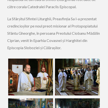
către corala Catedralei Paraclis Episcopal.
La Sfârșitul Sfintei Liturghii, Preasfinția Sa l-a prezentat
credincioșilor pe noul preot misionar al Protopopiatului
Sfântu Gheorghe, în persoana Preotului Ciobanu Mădălin
Ciprian, venit în Eparhia Covasnei și Harghitei din
Episcopia Sloboziei și Călărașilor.