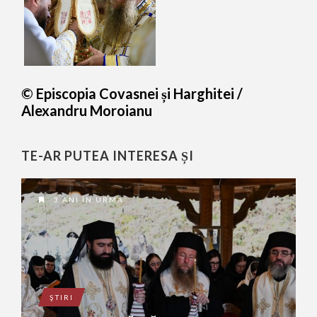
© Episcopia Covasnei și Harghitei /
Alexandru Moroianu
TE-AR PUTEA INTERESA ȘI
3 ANI ÎN URMĂ
ŞTIRI