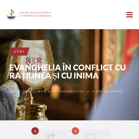
ŞTIRI
EVANGHELIA ÎN CONFLICT CU
RAȚIUNEA ȘI CU INIMA
DE
SECTORUL MEDIA ȘI COMUNICAȚII
5 ANI ÎN URMĂ
•
0
4