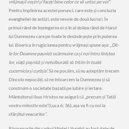
vrăjmașii voștri și faceți bine celor ce vă urăsc pe voi”
.
Pentru împlinirea acestei porunci, care este și concluzia
evangheliei de astăzi, este nevoie de două lucruri. În
primul rând de înțelegerea ei și în al doilea rând de Harul
lui Dumnezeu care pe toate le desăvârșește prin puterea
lui. Biserica în rugăciunea pentru vrăjmași spune așa:
„Dă-
le lor Doamne pașnică ocârmuire ca și noi întru liniștea
lor, viață pașnică și netulburată să trăim în toată
cucernicia și curăția”.
Să ne pocăim, să nu așteptăm trecem
Dincolo nepocăiți, să ne întoarcem la Dumnezeu și să
construim o societate bazată pe iubire și iertare.
Mântuitorul Iisus Hristos ne asigură că „precum și Tatăl
vostru milostiv este”(Luca 6; 36), așa va fi cu noi la
sfârșitul veacurilor”.
Răspunsurile din cadrul Sfintei Liturghii au fost date de