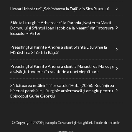
Hramul Mănăstirii „Schimbarea la Față” din Sita Buzăului
Sfânta Liturghie Arhierească la Parohia „Nașterea Maicii
Domnului și Sfântul Ioan Iacob de la Neamț” din Întorsura
Buzăului – Vîrtej
Preasfințitul Părinte Andrei a slujit Sfânta Liturghie la
Mănăstirea Sihăstria Râșcăi
Preasfințitul Părinte Andrei a slujit la Mănăstirea Mărcuș și
a săvârșit tunderea în rasoforie a unei viețuitoare
Sărbătoarea întâlnirii fiilor satului Huta (2026): Resfințirea
bisericii parohiale, Liturghie arhierească și omagiu pentru
Episcopul Gurie Georgiu
© Copyright 2020 Episcopia Covasnei și Harghitei. Toate drepturile
rezervate.