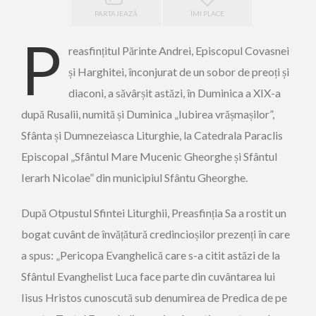
PARTAJEAZĂ
ÎMI PLACE
P
reasfințitul Părinte Andrei, Episcopul Covasnei
și Harghitei, înconjurat de un sobor de preoți și
diaconi, a săvârșit astăzi, în Duminica a XIX-a
după Rusalii, numită și Duminica „Iubirea vrășmașilor”,
Sfânta și Dumnezeiasca Liturghie, la Catedrala Paraclis
Episcopal „Sfântul Mare Mucenic Gheorghe și Sfântul
Ierarh Nicolae” din municipiul Sfântu Gheorghe.
După Otpustul Sfintei Liturghii, Preasfinția Sa a rostit un
bogat cuvânt de învățătură credincioșilor prezenți în care
a spus: „Pericopa Evanghelică care s-a citit astăzi de la
Sfântul Evanghelist Luca face parte din cuvântarea lui
Iisus Hristos cunoscută sub denumirea de Predica de pe