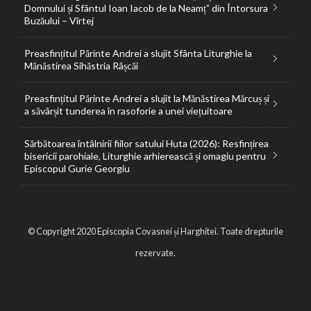
Domnului și Sfântul Ioan Iacob de la Neamț” din Întorsura
Buzăului – Vîrtej
Preasfințitul Părinte Andrei a slujit Sfânta Liturghie la
Mănăstirea Sihăstria Râșcăi
Preasfințitul Părinte Andrei a slujit la Mănăstirea Mărcuș și
a săvârșit tunderea în rasoforie a unei viețuitoare
Sărbătoarea întâlnirii fiilor satului Huta (2026): Resfințirea
bisericii parohiale, Liturghie arhierească și omagiu pentru
Episcopul Gurie Georgiu
© Copyright 2020 Episcopia Covasnei și Harghitei. Toate drepturile
rezervate.