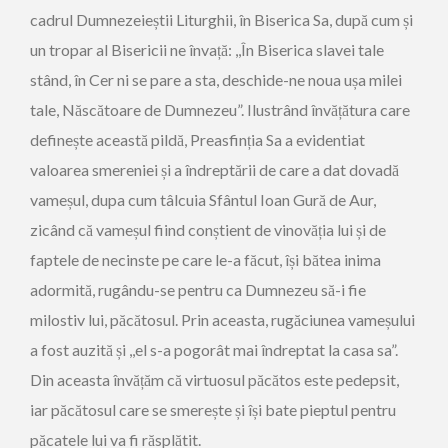
cadrul Dumnezeieștii Liturghii, în Biserica Sa, după cum și
un tropar al Bisericii ne învață: ,,În Biserica slavei tale
stând, în Cer ni se pare a sta, deschide-ne noua ușa milei
tale, Născătoare de Dumnezeu”. Ilustrând învățătura care
definește această pildă, Preasfinția Sa a evidentiat
valoarea smereniei și a îndreptării de care a dat dovadă
vameșul, dupa cum tâlcuia Sfântul Ioan Gură de Aur,
zicând că vameșul fiind conștient de vinovăția lui și de
faptele de necinste pe care le-a făcut, își bătea inima
adormită, rugându-se pentru ca Dumnezeu să-i fie
milostiv lui, păcătosul. Prin aceasta, rugăciunea vameșului
a fost auzită și ,,el s-a pogorât mai îndreptat la casa sa”.
Din aceasta învățăm că virtuosul păcătos este pedepsit,
iar păcătosul care se smerește și își bate pieptul pentru
păcatele lui va fi răsplătit.