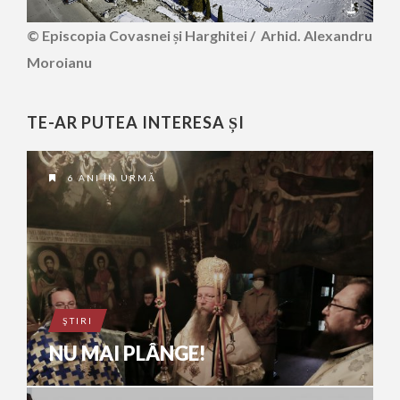
© Episcopia Covasnei și Harghitei / Arhid. Alexandru
Moroianu
TE-AR PUTEA INTERESA ȘI
6 ANI ÎN URMĂ
ŞTIRI
NU MAI PLÂNGE!