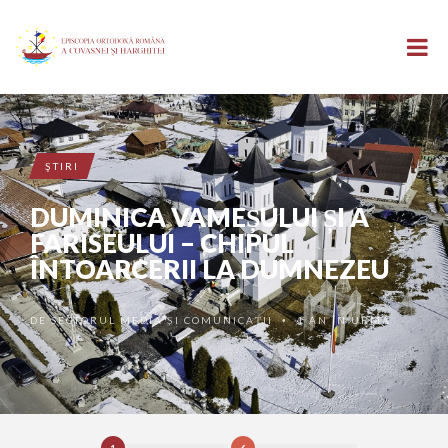
ŞTIRI
DUMINICA VAMEȘULUI ȘI A
FARISEULUI – CHIPUL
ÎNTOARCERII LA DUMNEZEU
DE
SECTORUL MEDIA ȘI COMUNICAȚII
1 AN ÎN URMĂ
•