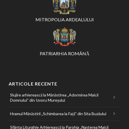
MITROPOLIA ARDEALULUI
PATRIARHIA ROMÂNĂ
ARTICOLE RECENTE
Slujire arhierească la Mănăstirea „Adormirea Maicii
Domnului” din Izvoru Mureșului
Hramul Mănăstirii „Schimbarea la Față” din Sita Buzăului
Sfânta Liturghie Arhierească la Parohia „Nașterea Maicii