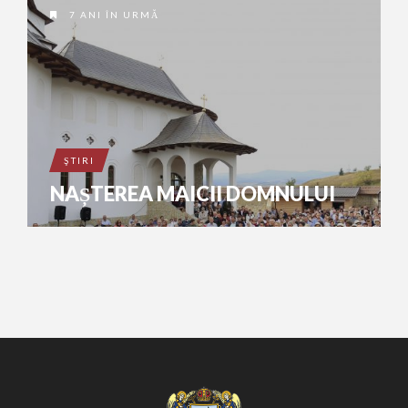
7 ANI ÎN URMĂ
ŞTIRI
NAȘTEREA MAICII DOMNULUI