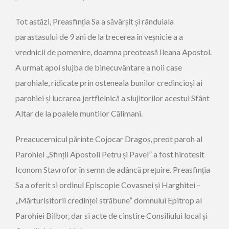
Tot astăzi, Preasfinția Sa a săvârșit și rânduiala
parastasului de 9 ani de la trecerea în veșnicie a a
vrednicii de pomenire, doamna preoteasă Ileana Apostol.
A urmat apoi slujba de binecuvântare a noii case
parohiale, ridicate prin osteneala bunilor credincioși ai
parohiei și lucrarea jertflelnică a slujitorilor acestui Sfânt
Altar de la poalele muntilor Călimani.
Preacucernicul părinte Cojocar Dragoș, preot paroh al
Parohiei ,,Sfinții Apostoli Petru și Pavel” a fost hirotesit
Iconom Stavrofor în semn de adâncă prețuire. Preasfinția
Sa a oferit si ordinul Episcopie Covasnei și Harghitei –
,,Mărturisitorii credinței străbune” domnului Epitrop al
Parohiei Bilbor, dar si acte de cinstire Consiliului local și