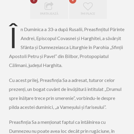
1
6
PARTAJEAZĂ
ÎMI PLACE
Î
n Duminica a 33-a după Rusalii, Preasfințitul Părinte
Andrei, Episcopul Covasnei și Harghitei, a săvârșit
Sfânta și Dumnezeiasca Liturghie în Parohia ,,Sfinții
Apostoli Petru și Pavel” din Bilbor, Protopopiatul
Călimani, județul Harghita.
Cu acest prilej, Preasfinția Sa a adresat, tuturor celor
prezenți, un bogat cuvânt de învățătură intitulat ,,Drumul
spre înălțare trece prin smerenie”, vorbindu-le despre
pilda acestei duminici, ,,a Vameșului și fariseului”.
Preasfinția Sa a menționat faptul ca întâlnirea cu
Dumnezeu nu poate avea loc decât prin rugăciune, în