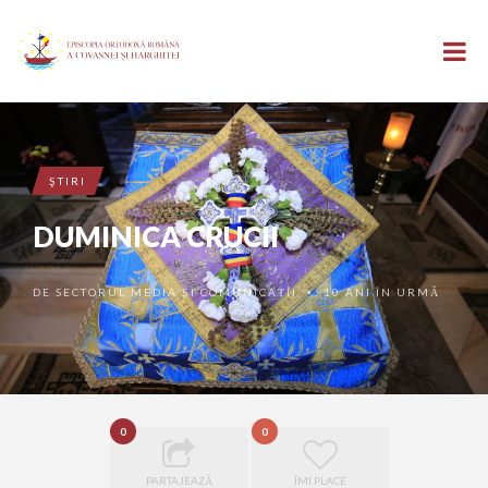
ŞTIRI
DUMINICA CRUCII
DE
SECTORUL MEDIA ȘI COMUNICAȚII
10 ANI ÎN URMĂ
•
0
0
PARTAJEAZĂ
ÎMI PLACE