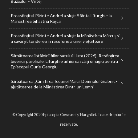
Buzăului – Vîrtej
Preasfințitul Părinte Andrei a slujit Sfânta Liturghie la
Mănăstirea Sihăstria Râșcăi
Preasfințitul Părinte Andrei a slujit la Mănăstirea Mărcuș și
a săvârșit tunderea în rasoforie a unei viețuitoare
Sărbătoarea întâlnirii fiilor satului Huta (2026): Resfințirea
bisericii parohiale, Liturghie arhierească și omagiu pentru
Episcopul Gurie Georgiu
Sărbătoarea „Cinstirea Icoanei Maicii Domnului Grabnic-
ajutătoarea de la Mănăstirea Dintr-un Lemn”
© Copyright 2020 Episcopia Covasnei și Harghitei. Toate drepturile
rezervate.