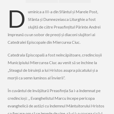
D
uminica a III-a din Sfântul și Marele Post,
Sfânta și Dumnezeiasca Liturghie a fost
slujită de către Preasfințitul Părinte Andrei
împreună cu un sobor de preoți și diaconi slujitori ai
Catedralei Episcopale din Miercurea Ciuc.
Catedrala Episcopală a fost neîncăpătoare, credincioșii
Municipiului Miercurea Ciuc au venit să se închine la
„Steagul de biruință a lui Hristos asupra păcatului și a
morții ca semn luminos al Învierii”.
În cuvântul de învățătură Preasfinția Sa i-a îndemnat pe
credincioși: „ Evanghelistul Marcu începe pericopa
evanghelică de astăzi cu îndemnul Mântuitorului Hristos
ca fiecare om să se lepede de sine, să-și i-a crucea și să-I