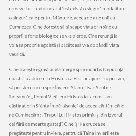
urmeze Lui. Textul ne arată că există o singură modalitate,
o singură cale pentru Mântuire, aceea de a ne unii cu
Dumnezeu. Cine dorește să-și scape viața prin sine cu
propriile forțe biologice se v-a pierde. Cine renunță la
voia sa proprie egoistă și păcătoasă v-a dobândii viața
veșnică.
Cine trăiește egoist acela merge spre moarte. Neputința
noastră o aducem la Hristos ca El să ne ajute să o purtăm,
să purtăm crucea spre Înviere. Sfântul Isac Sirul ne
îndeamnă: „ Pomul Vieții era Hristos iar acum l-am
câștigat prin Sfânta Împărtășanie”, de aceea cântăm când
ne Cuminecăm :„ Trupul Lui Hristos primiți și din izvorul
cel fără de moarte gustați”. Cine își i-a crucea se
pregătește pentru Înviere, pentru că Taina Învierii este