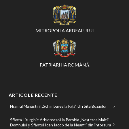
MITROPOLIA ARDEALULUI
PATRIARHIA ROMÂNĂ
ARTICOLE RECENTE
Hramul Mănăstirii „Schimbarea la Față” din Sita Buzăului
Sfânta Liturghie Arhierească la Parohia „Nașterea Maicii
Domnului și Sfântul Ioan Iacob de la Neamț” din Întorsura