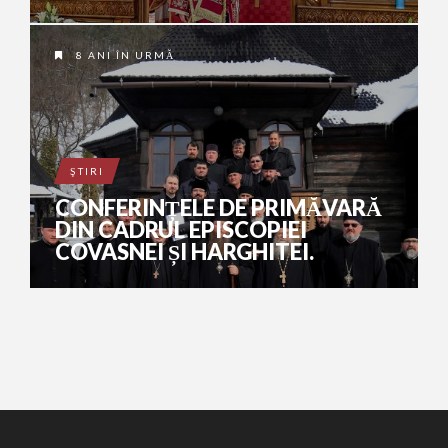
8 ANI ÎN URMĂ
ŞTIRI
CONFERINȚELE DE PRIMĂVARĂ
DIN CADRUL EPISCOPIEI
COVASNEI ȘI HARGHITEI.