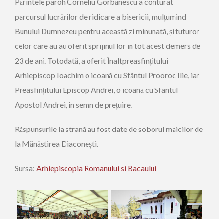
Părintele paroh Corneliu Gorbănescu a conturat
parcursul lucrărilor de ridicare a bisericii, mulțumind
Bunului Dumnezeu pentru această zi minunată, și tuturor
celor care au au oferit sprijinul lor în tot acest demers de
23 de ani. Totodată, a oferit Înaltpreasfințitului
Arhiepiscop Ioachim o icoană cu Sfântul Prooroc Ilie, iar
Preasfințitului Episcop Andrei, o icoană cu Sfântul
Apostol Andrei, în semn de prețuire.
Răspunsurile la strană au fost date de soborul maicilor de
la Mănăstirea Diaconești.
Sursa:
Arhiepiscopia Romanului si Bacaului