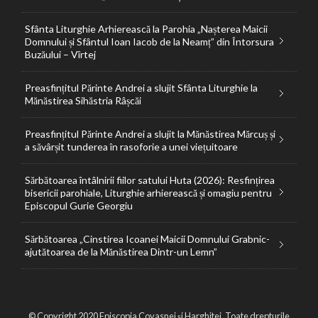
Sfânta Liturghie Arhierească la Parohia „Nașterea Maicii
Domnului și Sfântul Ioan Iacob de la Neamț” din Întorsura
Buzăului – Vîrtej
Preasfințitul Părinte Andrei a slujit Sfânta Liturghie la
Mănăstirea Sihăstria Râșcăi
Preasfințitul Părinte Andrei a slujit la Mănăstirea Mărcuș și
a săvârșit tunderea în rasoforie a unei viețuitoare
Sărbătoarea întâlnirii fiilor satului Huta (2026): Resfințirea
bisericii parohiale, Liturghie arhierească și omagiu pentru
Episcopul Gurie Georgiu
Sărbătoarea „Cinstirea Icoanei Maicii Domnului Grabnic-
ajutătoarea de la Mănăstirea Dintr-un Lemn”
© Copyright 2020 Episcopia Covasnei și Harghitei. Toate drepturile