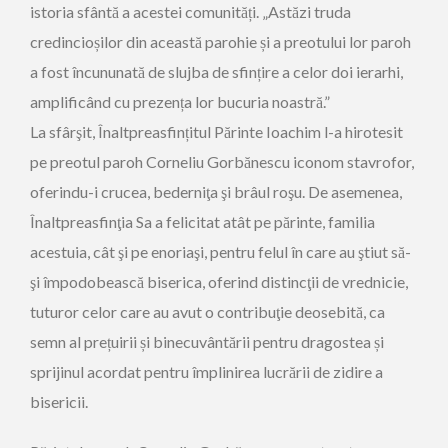
istoria sfântă a acestei comunități. „Astăzi truda
credincioșilor din această parohie și a preotului lor paroh
a fost încununată de slujba de sfințire a celor doi ierarhi,
amplificând cu prezența lor bucuria noastră.”
La sfârşit, Înaltpreasfințitul Părinte Ioachim l-a hirotesit
pe preotul paroh Corneliu Gorbănescu iconom stavrofor,
oferindu-i crucea, bederniţa şi brâul roşu. De asemenea,
Înaltpreasfinţia Sa a felicitat atât pe părinte, familia
acestuia, cât şi pe enoriaşi, pentru felul în care au ştiut să-
şi împodobească biserica, oferind distincţii de vrednicie,
tuturor celor care au avut o contribuţie deosebită, ca
semn al prețuirii și binecuvântării pentru dragostea și
sprijinul acordat pentru împlinirea lucrării de zidire a
bisericii.