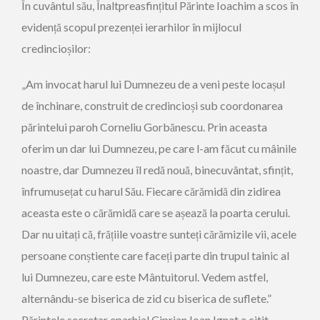
În cuvântul său, Înaltpreasfințitul Părinte Ioachim a scos în
evidență scopul prezenței ierarhilor în mijlocul
credincioșilor:
„Am invocat harul lui Dumnezeu de a veni peste locașul
de închinare, construit de credincioși sub coordonarea
părintelui paroh Corneliu Gorbănescu. Prin aceasta
oferim un dar lui Dumnezeu, pe care l-am făcut cu mâinile
noastre, dar Dumnezeu îl redă nouă, binecuvântat, sfințit,
înfrumusețat cu harul Său. Fiecare cărămidă din zidirea
aceasta este o cărămidă care se așează la poarta cerului.
Dar nu uitați că, frățiile voastre sunteți cărămizile vii, acele
persoane conștiente care faceți parte din trupul tainic al
lui Dumnezeu, care este Mântuitorul. Vedem astfel,
alternându-se biserica de zid cu biserica de suflete.”
Părintele secretar eparhial Ciprian Ioan Ignat a citit