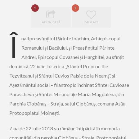
1
5
PARTAJEAZĂ
ÎMI PLACE
Î
naltpreasfințitul Părinte Ioachim, Arhiepiscopul
Romanului și Bacăului, şi Preasfințitul Părinte
Andrei, Episcopul Covasnei și Harghitei, au sfinţit
duminică, 22 iulie, biserica „Sfântul Prooroc Ilie
Tezviteanul și Sfântul Cuvios Paisie de la Neamț”, și
Așezământul social – filantropic închinat Sfintei Cuvioase
Parascheva și Sfintei Mironosițe Maria Magdalena, din
Parohia Ciobănuş – Straja, satul Ciobănuş, comuna Asău,
Protopopiatul Moinești.
Ziua de 22 iulie 2018 va rămâne întipărită în memoria
comunităţii din parohia Ciobănuş – Straja, Protopopiatul