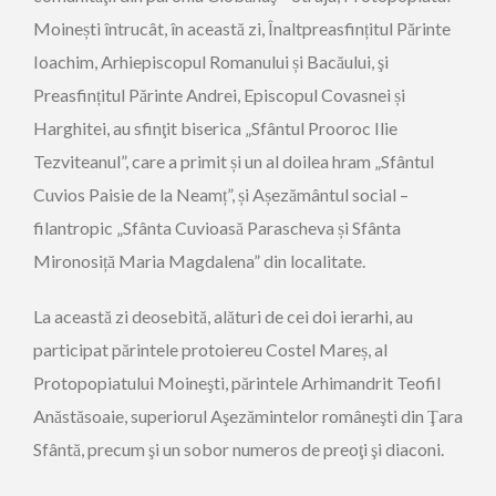
Moinești întrucât, în această zi, Înaltpreasfințitul Părinte
Ioachim, Arhiepiscopul Romanului și Bacăului, şi
Preasfințitul Părinte Andrei, Episcopul Covasnei și
Harghitei, au sfinţit biserica „Sfântul Prooroc Ilie
Tezviteanul”, care a primit și un al doilea hram „Sfântul
Cuvios Paisie de la Neamț”, și Așezământul social –
filantropic „Sfânta Cuvioasă Parascheva și Sfânta
Mironosiță Maria Magdalena” din localitate.
La această zi deosebită, alături de cei doi ierarhi, au
participat părintele protoiereu Costel Mareș, al
Protopopiatului Moineşti, părintele Arhimandrit Teofil
Anăstăsoaie, superiorul Aşezămintelor româneşti din Ţara
Sfântă, precum şi un sobor numeros de preoţi şi diaconi.