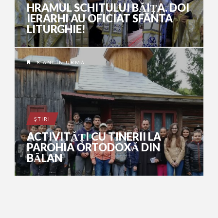
HRAMUL SCHITULUI BĂIȚA. DOI
IERARHI AU OFICIAT SFÂNTA
LITURGHIE!
8 ANI ÎN URMĂ
ŞTIRI
ACTIVITĂȚI CU TINERII LA
PAROHIA ORTODOXĂ DIN
BĂLAN