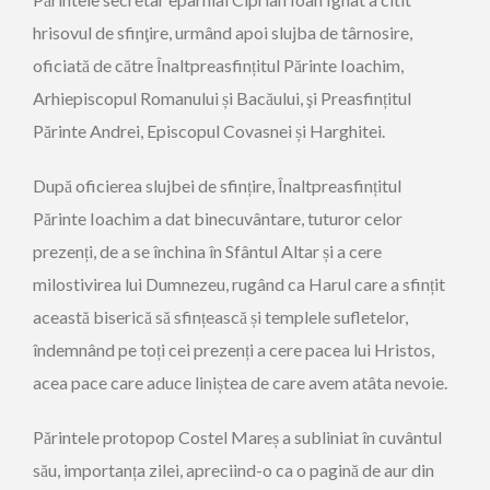
hrisovul de sfinţire, urmând apoi slujba de târnosire,
oficiată de către Înaltpreasfințitul Părinte Ioachim,
Arhiepiscopul Romanului și Bacăului, şi Preasfințitul
Părinte Andrei, Episcopul Covasnei și Harghitei.
După oficierea slujbei de sfințire, Înaltpreasfințitul
Părinte Ioachim a dat binecuvântare, tuturor celor
prezenți, de a se închina în Sfântul Altar și a cere
milostivirea lui Dumnezeu, rugând ca Harul care a sfințit
această biserică să sfințească și templele sufletelor,
îndemnând pe toți cei prezenți a cere pacea lui Hristos,
acea pace care aduce liniștea de care avem atâta nevoie.
Părintele protopop Costel Mareș a subliniat în cuvântul
său, importanța zilei, apreciind-o ca o pagină de aur din