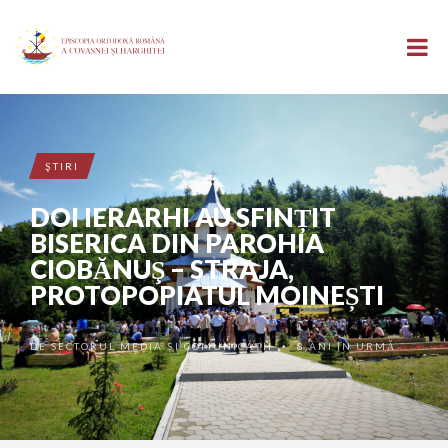
ŞTIRI
DOI IERARHI AU SFINȚIT
BISERICA DIN PAROHIA
CIOBĂNUŞ – STRAJA,
PROTOPOPIATUL MOINEȘTI
DE
SECTORUL MEDIA ȘI COMUNICAȚII
8 ANI ÎN URMĂ
•