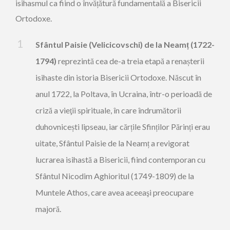
isihasmul ca fiind o învățătură fundamentală a Bisericii
Ortodoxe.
Sfântul Paisie (Velicicovschi) de la Neam
ț
(1722-
1794)
reprezintă cea de-a treia etapă a renașterii
isihaste din istoria Bisericii Ortodoxe. Născut în
anul 1722, la Poltava, în Ucraina, într-o perioadă de
criză a vieţii spirituale, în care îndrumătorii
duhovnicești lipseau, iar cărțile Sfinților Părinți erau
uitate, Sfântul Paisie de la Neamț a revigorat
lucrarea isihastă a Bisericii, fiind contemporan cu
Sfântul Nicodim Aghioritul (1749-1809) de la
Muntele Athos, care avea aceeaşi preocupare
majoră.