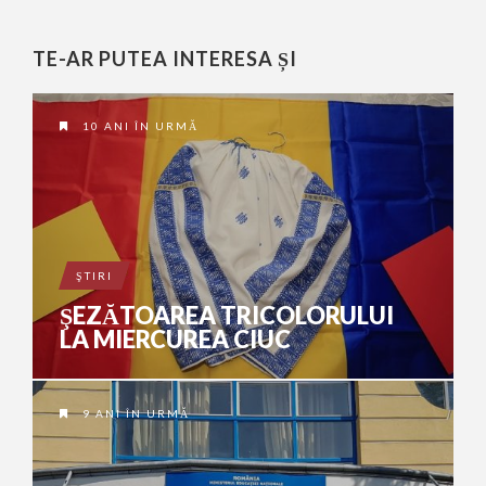
TE-AR PUTEA INTERESA ȘI
10 ANI ÎN URMĂ
ŞTIRI
ŞEZĂTOAREA TRICOLORULUI
LA MIERCUREA CIUC
9 ANI ÎN URMĂ