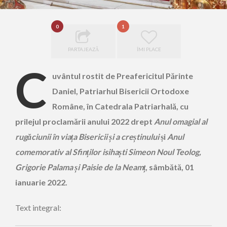
0
1
PARTAJEAZĂ
ÎMI PLACE
C
uvântul rostit de Preafericitul Părinte
Daniel, Patriarhul Bisericii Ortodoxe
Române, în Catedrala Patriarhală, cu
prilejul proclamării anului 2022 drept
Anul omagial al
rugăciunii în viața Bisericii și a creștinului
și
Anul
comemorativ al Sfin
ților isihaști Simeon Noul Teolog,
Grigorie Palama și Paisie de la Neamț
, sâmbătă, 01
ianuarie 2022.
Text integral: