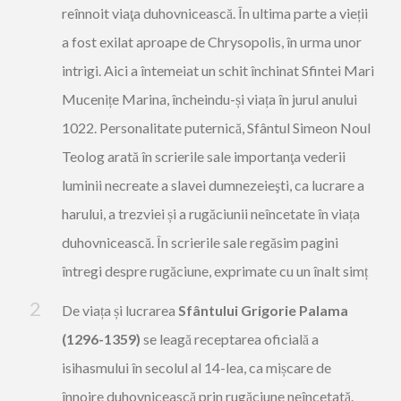
reînnoit viaţa duhovnicească. În ultima parte a vieții
a fost exilat aproape de Chrysopolis, în urma unor
intrigi. Aici a întemeiat un schit închinat Sfintei Mari
Mucenițe Marina, încheindu-și viața în jurul anului
1022. Personalitate puternică, Sfântul Simeon Noul
Teolog arată în scrierile sale importanţa vederii
luminii necreate a slavei dumnezeieşti, ca lucrare a
harului, a trezviei și a rugăciunii neîncetate în viața
duhovnicească. În scrierile sale regăsim pagini
întregi despre rugăciune, exprimate cu un înalt simț
De viața și lucrarea
Sfântului Grigorie Palama
(1296-1359)
se leagă receptarea oficială a
isihasmului în secolul al 14-lea, ca mișcare de
înnoire duhovnicească prin rugăciune neîncetată.