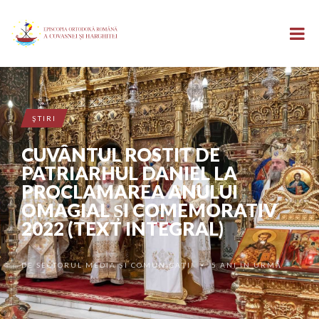
ŞTIRI
CUVÂNTUL ROSTIT DE
PATRIARHUL DANIEL LA
PROCLAMAREA ANULUI
OMAGIAL ȘI COMEMORATIV
2022 (TEXT INTEGRAL)
DE
SECTORUL MEDIA ȘI COMUNICAȚII
5 ANI ÎN URMĂ
•