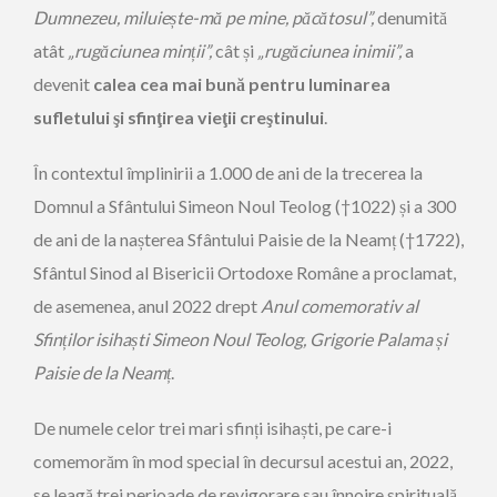
Dumnezeu, miluie
ș
te-mă pe mine, păcătosul”,
denumită
atât
„rugăciunea min
ț
ii”,
cât și
„rugăciunea inimii”,
a
devenit
calea cea mai bună pentru luminarea
sufletului şi sfinţirea vieţii creştinului
.
În contextul împlinirii a 1.000 de ani de la trecerea la
Domnul a Sfântului Simeon Noul Teolog (†1022) și a 300
de ani de la nașterea Sfântului Paisie de la Neamț (†1722),
Sfântul Sinod al Bisericii Ortodoxe Române a proclamat,
de asemenea, anul 2022 drept
Anul comemorativ al
Sfin
ț
ilor isiha
ș
ti Simeon Noul Teolog, Grigorie Palama
ș
i
Paisie de la Neam
ț
.
De numele celor trei mari sfinți isihaști, pe care-i
comemorăm în mod special în decursul acestui an, 2022,
se leagă trei perioade de revigorare sau înnoire spirituală