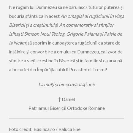
Ne rugăm lui Dumnezeu să ne dăruiască tuturor puterea și
bucuria sfântă ca în acest
An omagial al rugăciunii în viaţa
Bisericii şi a creştinului
şi
An comemorativ al sfinţilor
isihaşti Simeon Noul Teolog, Grigorie Palama
ș
i Paisie de
la Neamţ
să sporim în cunoașterea rugăciunii ca stare de
întâlnire şi convorbire a omului cu Dumnezeu, ca izvor de
sfințire a vieții creștine în Biserică şi în familie şi ca arvună
a bucuriei din Împărăția iubirii Preasfintei Treimi!
La mulţi şi binecuvânta
ț
i ani!
† Daniel
Patriarhul Bisericii Ortodoxe Române
Foto credit: Basilica.ro / Raluca Ene