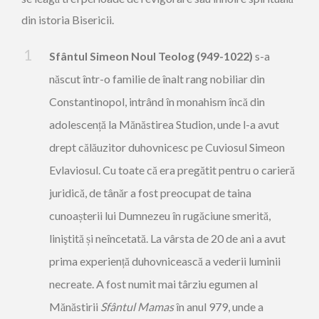
din istoria Bisericii.
Sfântul Simeon Noul Teolog (949-1022)
s-a
născut într-o familie de înalt rang nobiliar din
Constantinopol, intrând în monahism încă din
adolescență la Mănăstirea Studion, unde l-a avut
drept călăuzitor duhovnicesc pe Cuviosul Simeon
Evlaviosul. Cu toate că era pregătit pentru o carieră
juridică, de tânăr a fost preocupat de taina
cunoașterii lui Dumnezeu în rugăciune smerită,
liniştită și neîncetată. La vârsta de 20 de ani a avut
prima experiență duhovnicească a vederii luminii
necreate. A fost numit mai târziu egumen al
Mănăstirii
Sfântul Mamas
în anul 979, unde a