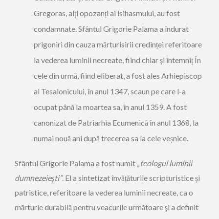
Gregoras, alți opozanți ai isihasmului, au fost
condamnate. Sfântul Grigorie Palama a îndurat
prigoniri din cauza mărturisirii credinței referitoare
la vederea luminii necreate, fiind chiar şi întemniț În
cele din urmă, fiind eliberat, a fost ales Arhiepiscop
al Tesalonicului, în anul 1347, scaun pe care l-a
ocupat până la moartea sa, în anul 1359. A fost
canonizat de Patriarhia Ecumenică în anul 1368, la
numai nouă ani după trecerea sa la cele veșnice.
Sfântul Grigorie Palama a fost numit
„teologul luminii
dumnezeie
ș
ti
”
. El a sintetizat învățăturile scripturistice și
patristice, referitoare la vederea luminii necreate, ca o
mărturie durabilă pentru veacurile următoare şi a definit