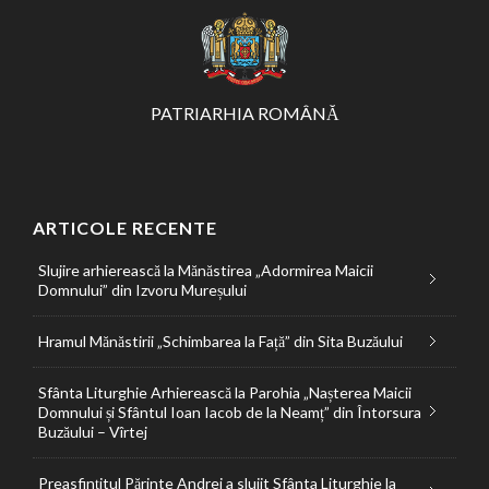
PATRIARHIA ROMÂNĂ
ARTICOLE RECENTE
Slujire arhierească la Mănăstirea „Adormirea Maicii
Domnului” din Izvoru Mureșului
Hramul Mănăstirii „Schimbarea la Față” din Sita Buzăului
Sfânta Liturghie Arhierească la Parohia „Nașterea Maicii
Domnului și Sfântul Ioan Iacob de la Neamț” din Întorsura
Buzăului – Vîrtej
Preasfințitul Părinte Andrei a slujit Sfânta Liturghie la