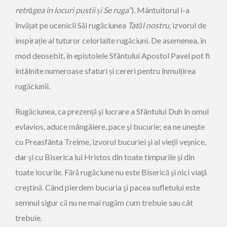
retrăgea în locuri pustii
ș
i Se ruga”
)
.
Mântuitorul i-a
învățat pe ucenicii Săi rugăciunea
Tatăl nostru
, izvorul de
inspirație al tuturor celorlalte rugăciuni. De asemenea, în
mod deosebit, în epistolele Sfântului Apostol Pavel pot fi
întâlnite numeroase sfaturi și cereri pentru înmulțirea
rugăciunii.
Rugăciunea, ca prezență şi lucrare a Sfântului Duh în omul
evlavios, aduce mângâiere, pace şi bucurie; ea ne uneşte
cu Preasfânta Treime, izvorul bucuriei şi al vieţii veşnice,
dar şi cu Biserica lui Hristos din toate timpurile şi din
toate locurile. Fără rugăciune nu este Biserică şi nici viaţă
creştină. Când pierdem bucuria şi pacea sufletului este
semnul sigur că nu ne mai rugăm cum trebuie sau cât
trebuie.