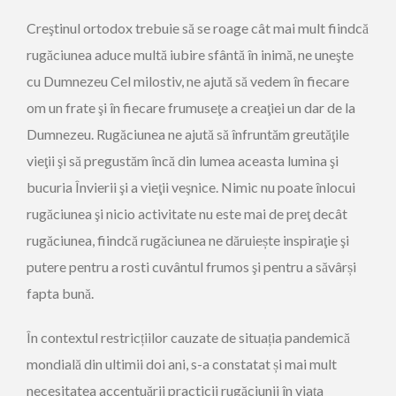
Creştinul ortodox trebuie să se roage cât mai mult fiindcă
rugăciunea aduce multă iubire sfântă în inimă, ne uneşte
cu Dumnezeu Cel milostiv, ne ajută să vedem în fiecare
om un frate şi în fiecare frumuseţe a creaţiei un dar de la
Dumnezeu. Rugăciunea ne ajută să înfruntăm greutăţile
vieţii şi să pregustăm încă din lumea aceasta lumina şi
bucuria Învierii şi a vieţii veşnice. Nimic nu poate înlocui
rugăciunea şi nicio activitate nu este mai de preţ decât
rugăciunea, fiindcă rugăciunea ne dăruiește inspiraţie şi
putere pentru a rosti cuvântul frumos şi pentru a săvârși
fapta bună.
În contextul restricțiilor cauzate de situația pandemică
mondială din ultimii doi ani, s-a constatat și mai mult
necesitatea accentuării practicii rugăciunii în viața