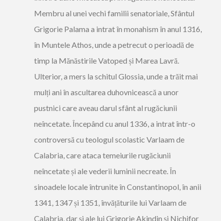
Membru al unei vechi familii senatoriale, Sfântul
Grigorie Palama a intrat în monahism în anul 1316,
în Muntele Athos, unde a petrecut o perioadă de
timp la Mănăstirile Vatoped și Marea Lavră.
Ulterior, a mers la schitul Glossia, unde a trăit mai
mulți ani în ascultarea duhovnicească a unor
pustnici care aveau darul sfânt al rugăciunii
neîncetate. Începând cu anul 1336, a intrat într-o
controversă cu teologul scolastic Varlaam de
Calabria, care ataca temeiurile rugăciunii
neîncetate și ale vederii luminii necreate. În
sinoadele locale întrunite în Constantinopol, în anii
1341, 1347 și 1351, învățăturile lui Varlaam de
Calabria, dar și ale lui Grigorie Akindin și Nichifor