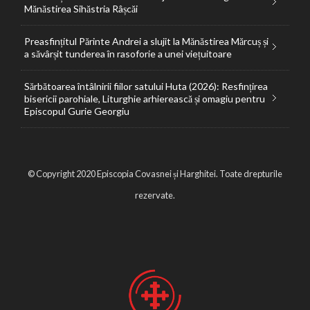
Mănăstirea Sihăstria Râșcăi
Preasfințitul Părinte Andrei a slujit la Mănăstirea Mărcuș și
a săvârșit tunderea în rasoforie a unei viețuitoare
Sărbătoarea întâlnirii fiilor satului Huta (2026): Resfințirea
bisericii parohiale, Liturghie arhierească și omagiu pentru
Episcopul Gurie Georgiu
© Copyright 2020 Episcopia Covasnei și Harghitei. Toate drepturile
rezervate.