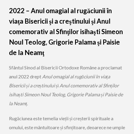
2022 – Anul omagial al rugăciunii în
viaţa Bisericii şi a creştinului şi Anul
comemorativ al Sfinţilor isihaşti Simeon
Noul Teolog, Grigorie Palama şi Paisie
de la Neamţ
Sfântul Sinod al Bisericii Ortodoxe Române a proclamat
anul 2022 drept
Anul omagial al rugăciunii în via
ț
a
Bisericii
ș
i a cre
ș
tinului
și
Anul comemorativ al Sfin
ț
ilor
isiha
ș
ti Simeon Noul Teolog, Grigorie Palama
ș
i Paisie de
la Neam
ț
.
Rugăciunea este temelia vieții și creșterii spirituale a
omului, este mântuitoare și sfințitoare, deoarece ne umple