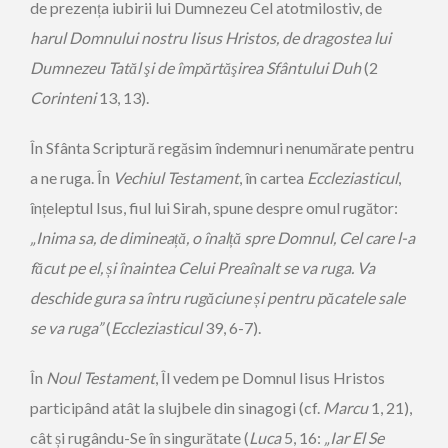
de prezența iubirii lui Dumnezeu Cel atotmilostiv, de
harul Domnului nostru Iisus Hristos, de dragostea lui
Dumnezeu Tatăl şi de împărtăşirea Sfântului
Duh
(2
Corinteni
13, 13).
În Sfânta Scriptură regăsim îndemnuri nenumărate pentru
a ne ruga. În
Vechiul Testament
, în cartea
Eccleziasticul
,
înțeleptul Isus, fiul lui Sirah, spune despre omul rugător:
„Inima sa, de diminea
ț
ă, o înal
ț
ă spre Domnul, Cel care l-a
făcut pe el,
ș
i înaintea Celui Preaînalt se va ruga.
Va
deschide gura sa întru rugăciune
ș
i pentru păcatele sale
se va ruga”
(
Eccleziasticul
39, 6-7).
În
Noul Testament
, Îl vedem pe Domnul Iisus Hristos
participând atât la slujbele din sinagogi (cf.
Marcu
1, 21),
cât și rugându-Se în singurătate (
Luca
5, 16:
„Iar El Se