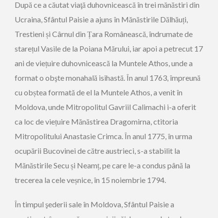
După ce a căutat viaţă duhovnicească în trei mănăstiri din
Ucraina, Sfântul Paisie a ajuns în Mănăstirile Dălhăuți,
Trestieni și Cârnul din Țara Românească, îndrumate de
starețul Vasile de la Poiana Mărului, iar apoi a petrecut 17
ani de viețuire duhovnicească la Muntele Athos, unde a
format o obşte monahală isihastă. În anul 1763, împreună
cu obștea formată de el la Muntele Athos, a venit în
Moldova, unde Mitropolitul Gavriil Calimachi i-a oferit
ca loc de viețuire Mănăstirea Dragomirna, ctitoria
Mitropolitului Anastasie Crimca. În anul 1775, în urma
ocupării Bucovinei de către austrieci, s-a stabilit la
Mănăstirile Secu și Neamț, pe care le-a condus până la
trecerea la cele veșnice, în 15 noiembrie 1794.
În timpul şederii sale în Moldova, Sfântul Paisie a