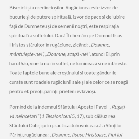
Bisericii și a credincioșilor. Rugăciunea este izvor de
bucurie și de putere spirituală, izvor de pace și de iubire
față de Dumnezeu și de semenii noștri, este respirația
spirituală a sufletului. Dacă Îl chemăm pe Domnul Iisus
Hristos stăruitor în rugăciune, zicând:
„Doamne,
mântuie
ș
te-ne!”, „Doamne, scapă-ne!”
, atunci El, prin
harul Său, vine la noi în suflet, ne luminează și ne întărește.
Toate faptele bune ale creștinului și toate gândurile
curate sunt roadele rugăciunii sale şi ale celor ce se roagă
pentru el: preoți, părinți, prieteni evlavioși.
Pornind de la îndemnul Sfântului Apostol Pavel:
„Ruga
ț
i-
vă neîncetat!”
(
1 Tesaloniceni
5, 17), sub călăuzirea
Sfântului Duh și prin practica duhovnicească a Sfinților
Părinți, rugăciunea:
„Doamne, Iisuse Hristoase, Fiul lui