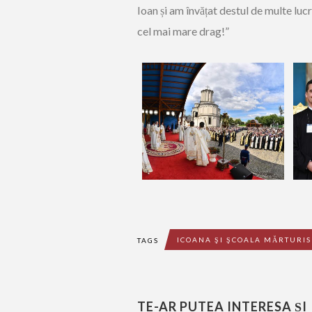
Ioan și am învățat destul de multe luc
cel mai mare drag!”
ICOANA ŞI ŞCOALA MĂRTURIS
TAGS
TE-AR PUTEA INTERESA ȘI