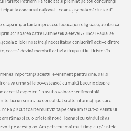
tul Părinte Patriarh i-a felicitat și premiat pe toți concurenții
icipat la concursul național „Icoana și școala mărturisirii”.
o etapă importantă în procesul educației religioase, pentru că
i prin scrisoarea către Dumnezeu a elevei Ailincăi Paula, se
n școala zilelor noastre și necesitatea conlucrării active dintre
te, care să devină membrii activi ai trupului lui Hristos în
emenea importanța acestui eveniment pentru sine, dar și
 cărora va urma să le povestească cu multă bucurie despre
ine această experiență a avut o valoare sentimentală
e lucruri și mi s-au consolidat și alte informații pe care
. Mi-a plăcut foarte mult vizita pe care am făcut-o Palatului
e am rămas și cu o prietenă nouă, Ioana și cu gândul că aș
ezvolt pe acest plan. Am petrecut mai mult timp cu părintele