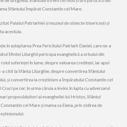
 de la Eghina, Sfântului Efrem cel Nou și la o părticică din
ama Sfântului Împărat Constantin cel Mare.
itat Palatul Patriarhiei și muzeul de obiecte bisericești și
nta acestuia.
ție în așteptarea Prea Fericitului Patriarh Daniel, care ne-a
adrul Sfintei Liturghii pericopa evanghelică a orbului din
rolul suferinței în lume, despre valoarea credinței, iar apoi
-a citit la Sfânta Liturghie, despre convertirea Sfântului
, și convertirea la creștinism a Împăratului Constantin cel
 Cruci pe cer, în urma căruia a învins în lupta cu adversarul
ari propovăduitori ai evangheliei lui Hristos, Sfântul
l Constantin cel Mare și mama sa Elena, prin zidirea de
reștinismului.