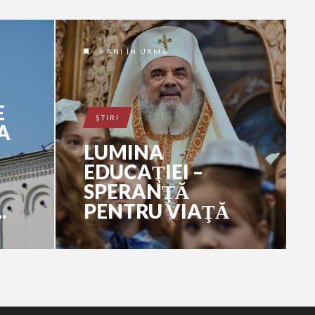
9 ANI ÎN URMĂ
E
ŞTIRI
A
LUMINA
EDUCAŢIEI –
SPERANŢĂ
.
PENTRU VIAŢĂ