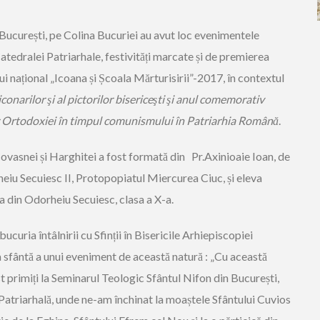
n București, pe Colina Bucuriei au avut loc evenimentele
Catedralei Patriarhale, festivități marcate și de premierea
ui național „Icoana și Școala Mărturisirii”-2017, în contextul
iconarilor şi al pictorilor bisericeşti şi anul comemorativ
lor Ortodoxiei în timpul comunismului în Patriarhia Română
.
ovasnei și Harghitei a fost formată din Pr.Axinioaie Ioan, de
heiu Secuiesc II, Protopopiatul Miercurea Ciuc, și eleva
a din Odorheiu Secuiesc, clasa a X-a.
ucuria întâlnirii cu Sfinții în Bisericile Arhiepiscopiei
 sfântă a unui eveniment de această natură : „Cu această
st primiți la Seminarul Teologic Sfântul Nifon din București,
atriarhală, unde ne-am închinat la moaștele Sfântului Cuvios