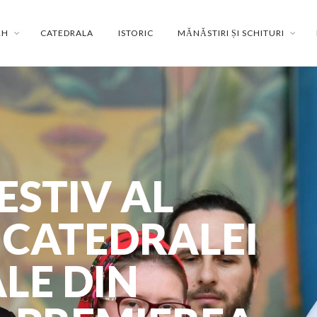
RH
CATEDRALA
ISTORIC
MĂNĂSTIRI ȘI SCHITURI
STIV AL
CATEDRALEI
LE DIN