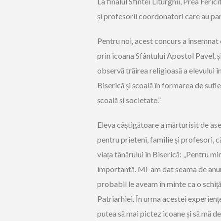
La finalul Sfintei Liturghii, Prea Ferici
și profesorii coordonatori care au part
Pentru noi, acest concurs a însemnat 
prin icoana Sfântului Apostol Pavel, ș
observă trăirea religioasă a elevului î
Biserică și școală în formarea de sufle
școală și societate.”
Eleva câștigătoare a mărturisit de as
pentru prieteni, familie și profesori,
viața tânărului în Biserică: „Pentru m
importantă. Mi-am dat seama de anumit
probabil le aveam în minte ca o schiță
Patriarhiei. În urma acestei experienț
putea să mai pictez icoane și să mă d