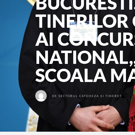
BUCURESTI
TINERILOR
AI CONCUR
NATIONAL,,
SCOALA MA
DE
SECTORUL CATEHEZA ȘI TINERET