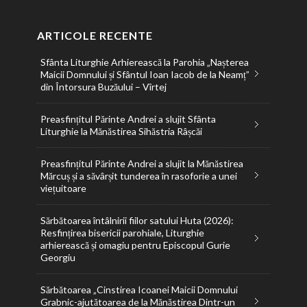
ARTICOLE RECENTE
Sfânta Liturghie Arhierească la Parohia „Nașterea
Maicii Domnului și Sfântul Ioan Iacob de la Neamț”
din Întorsura Buzăului – Vîrtej
Preasfințitul Părinte Andrei a slujit Sfânta
Liturghie la Mănăstirea Sihăstria Râșcăi
Preasfințitul Părinte Andrei a slujit la Mănăstirea
Mărcuș și a săvârșit tunderea în rasoforie a unei
viețuitoare
Sărbătoarea întâlnirii fiilor satului Huta (2026):
Resfințirea bisericii parohiale, Liturghie
arhierească și omagiu pentru Episcopul Gurie
Georgiu
Sărbătoarea „Cinstirea Icoanei Maicii Domnului
Grabnic-ajutătoarea de la Mănăstirea Dintr-un