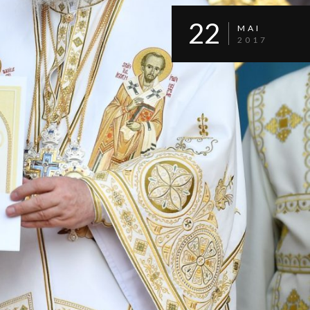
22
MAI
2017