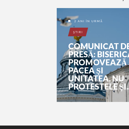
2 ANI ÎN URMĂ
ŞTIRI
COMUNICAT D
PRESĂ: BISERIC
PROMOVEAZĂ
PACEA ŞI
UNITATEA, NU
PROTESTELE ŞI..