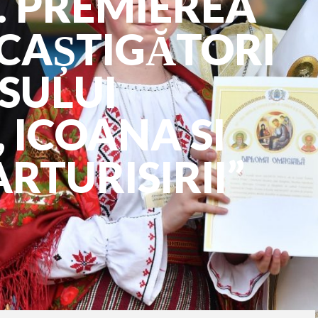
. PREMIEREA
 CAȘTIGĂTORI
SULUI
 ICOANA SI
RTURISIRII”