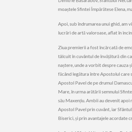
Dimitrie Basarabov, Sfântului Nectarie
moaștele Sfintei Împărătese Elena, m
Apoi, sub îndrumarea unui ghid, am viz
lucrări de artă valoroase, aflat în inci
Ziua premierii a fost încărcată de emo
tâlcuit în cuvântul de învățătură din c
naștere, unde a vorbit despre cauza și 
făcând legătura între Apostolul care s
Apostol Pavel de pe drumul Damascului
Mare, în urma arătării semnului Sfintei
său Maxențiu. Ambii au devenit apoi m
Apostol Pavel prin cuvânt, iar Sfântu
Biserici, și prin avantajele acordate c