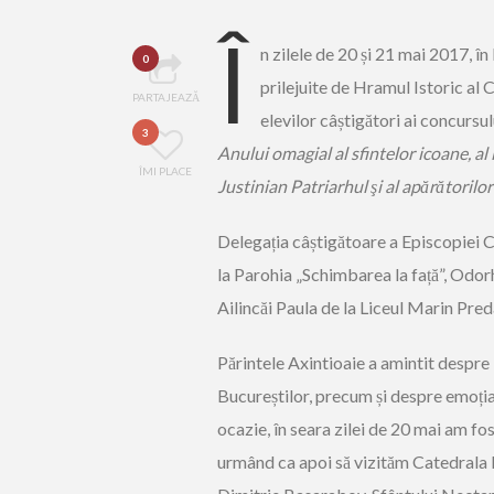
Î
n zilele de 20 și 21 mai 2017, î
0
prilejuite de Hramul Istoric al 
PARTAJEAZĂ
elevilor câștigători ai concursul
3
Anului omagial al sfintelor icoane, al 
ÎMI PLACE
Justinian Patriarhul şi al apărători
Delegația câștigătoare a Episcopiei C
la Parohia „Schimbarea la față”, Odor
Ailincăi Paula de la Liceul Marin Pred
Părintele Axintioaie a amintit despre b
Bucureștilor, precum și despre emoția
ocazie, în seara zilei de 20 mai am fo
urmând ca apoi să vizităm Catedrala P