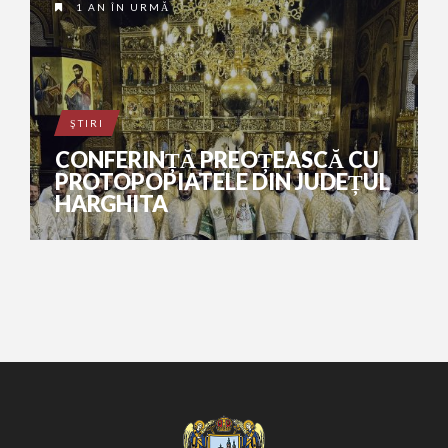
1 AN ÎN URMĂ
ŞTIRI
CONFERINȚĂ PREOȚEASCĂ CU
PROTOPOPIATELE DIN JUDEȚUL
HARGHITA