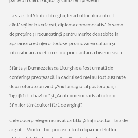
La sfârșitul Sfintei Liturghii, Ierarhul locului a oferit
cântăreților bisericești, diploma comemorativă în semn
de prețuire și recunoștință pentru merite deosebite în
apărarea credinței ortodoxe, promovarea culturii și
intensificarea vieții creștine prin cântarea bisericească.
Sfânta și Dumnezeiasca Liturghie a fost urmată de
conferința preoțească. În cadrul ședinței au fost susținute
două referate privind „Anul omagial al pastorației și
îngrijirii bolnavilor” și „Anul comemorativ al tuturor
Sfinților tămăduitori fără de arginți”.
Cele două prelegeri au avut ca titlu ,,Sfinții doctori fără de
arginți – Vindecători prin excelență după modelul lui