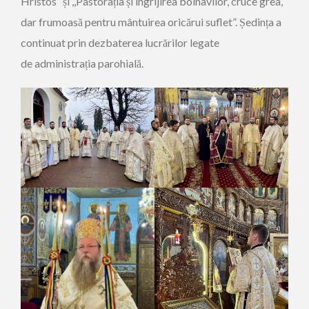
Hristos” și ,,Pastorația și îngrijirea bolnavilor, cruce grea,
dar frumoasă pentru mântuirea oricărui suflet”. Ședința a
continuat prin dezbaterea lucrărilor legate
de administrația parohială.