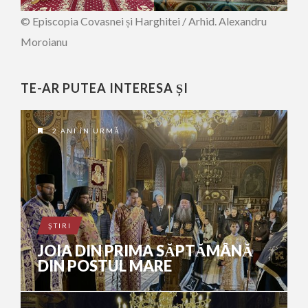
© Episcopia Covasnei și Harghitei / Arhid. Alexandru
Moroianu
TE-AR PUTEA INTERESA ȘI
2 ANI ÎN URMĂ
ŞTIRI
JOIA DIN PRIMA SĂPTĂMÂNĂ
DIN POSTUL MARE