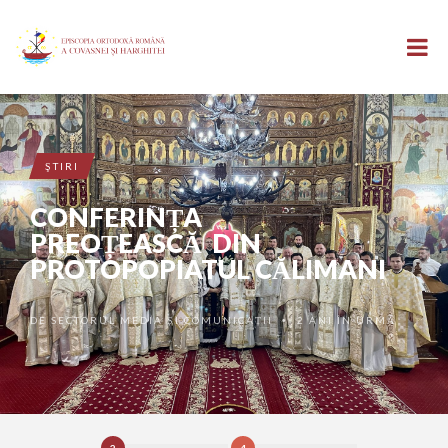
ŞTIRI
CONFERINȚA
PREOȚEASCĂ DIN
PROTOPOPIATUL CĂLIMANI
DE
SECTORUL MEDIA ȘI COMUNICAȚII
2 ANI ÎN URMĂ
•