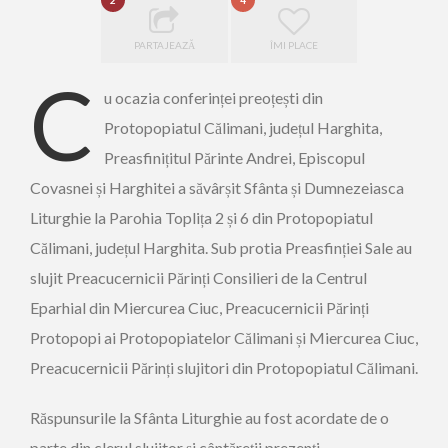
2
4
PARTAJEAZĂ
ÎMI PLACE
C
u ocazia conferinței preoțești din
Protopopiatul Călimani, județul Harghita,
Preasfinițitul Părinte Andrei, Episcopul
Covasnei și Harghitei a săvârșit Sfânta și Dumnezeiasca
Liturghie la Parohia Toplița 2 și 6 din Protopopiatul
Călimani, județul Harghita. Sub protia Preasfinției Sale au
slujit Preacucernicii Părinți Consilieri de la Centrul
Eparhial din Miercurea Ciuc, Preacucernicii Părinți
Protopopi ai Protopopiatelor Călimani și Miercurea Ciuc,
Preacucernicii Părinți slujitori din Protopopiatul Călimani.
Răspunsurile la Sfânta Liturghie au fost acordate de o
parte din clerul slujitor și cântăreții prezenți.