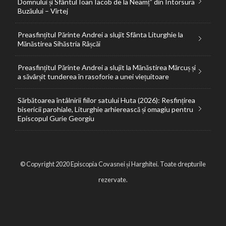
Domnului și Sfântul Ioan Iacob de la Neamț” din Întorsura
Buzăului – Vîrtej
Preasfințitul Părinte Andrei a slujit Sfânta Liturghie la
Mănăstirea Sihăstria Râșcăi
Preasfințitul Părinte Andrei a slujit la Mănăstirea Mărcuș și
a săvârșit tunderea în rasoforie a unei viețuitoare
Sărbătoarea întâlnirii fiilor satului Huta (2026): Resfințirea
bisericii parohiale, Liturghie arhierească și omagiu pentru
Episcopul Gurie Georgiu
© Copyright 2020 Episcopia Covasnei și Harghitei. Toate drepturile
rezervate.