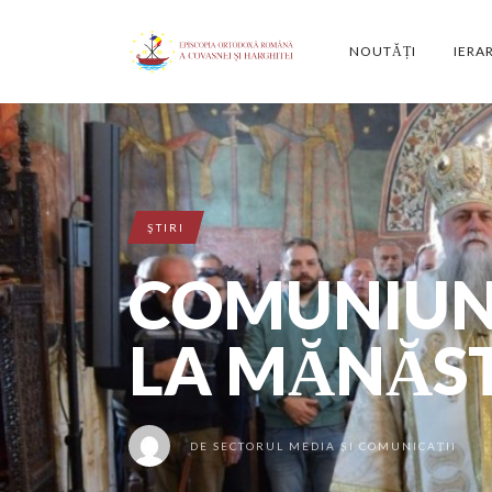
NOUTĂȚI
IERA
ŞTIRI
COMUNIUNE
LA MĂNĂST
DE
SECTORUL MEDIA ȘI COMUNICAȚII