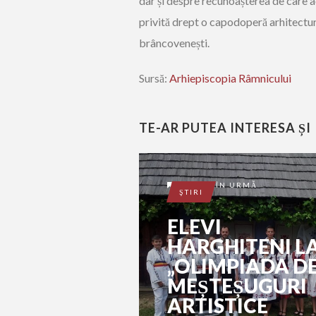
dar și despre recunoașterea de care ac
privită drept o capodoperă arhitectur
brâncovenești.
Sursă:
Arhiepiscopia Râmnicului
TE-AR PUTEA INTERESA ȘI
10 ANI ÎN URMĂ
ŞTIRI
ELEVI
HARGHITENI L
„OLIMPIADA D
MEȘTEȘUGURI
ARTISTICE