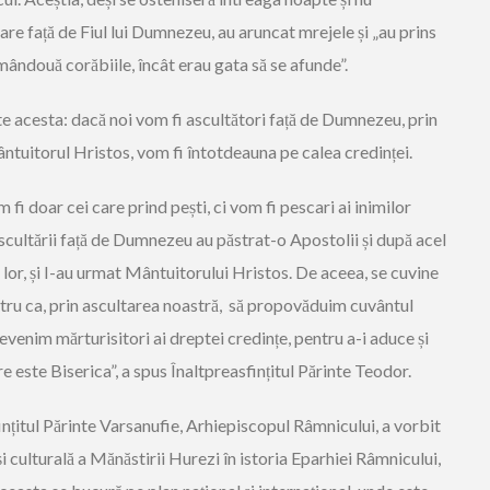
are față de Fiul lui Dumnezeu, au aruncat mrejele și „au prins
ândouă corăbiile, încât erau gata să se afunde”.
te acesta: dacă noi vom fi ascultători față de Dumnezeu, prin
tuitorul Hristos, vom fi întotdeauna pe calea credinței.
fi doar cei care prind pești, ci vom fi pescari ai inimilor
ultării față de Dumnezeu au păstrat-o Apostolii și după acel
e lor, și I-au urmat Mântuitorului Hristos. De aceea, se cuvine
entru ca, prin ascultarea noastră, să propovăduim cuvântul
devenim mărturisitori ai dreptei credințe, pentru a-i aduce și
re este Biserica”, a spus Înaltpreasfințitul Părinte Teodor.
sfințitul Părinte Varsanufie, Arhiepiscopul Râmnicului, a vorbit
culturală a Mănăstirii Hurezi în istoria Eparhiei Râmnicului,