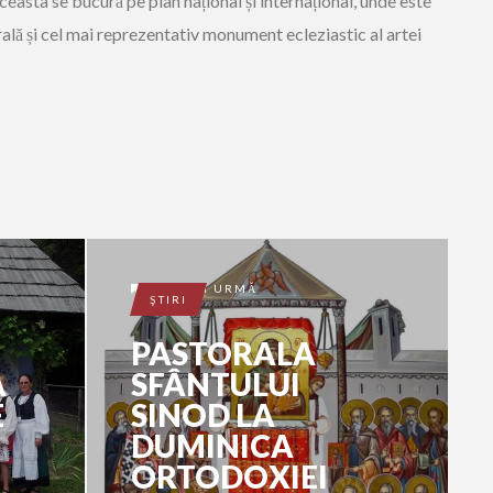
easta se bucură pe plan național și internațional, unde este
ală și cel mai reprezentativ monument ecleziastic al artei
1 AN ÎN URMĂ
ŞTIRI
PASTORALA
A
SFÂNTULUI
E
SINOD LA
DUMINICA
ORTODOXIEI