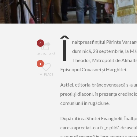
Î
naltpreasfințitul Părinte Varsan
0
duminică, 28 septembrie, la Măn
PARTAJEAZĂ
Theodor, Mitropolit de Akhaltsih
1
Episcopul Covasnei și Harghitei.
ÎMI PLACE
Astfel, ctitoria brâncovenească s-a um
preoți și diaconi, în prezența credincio
comuniunii în rugăciune.
După citirea Sfintei Evanghelii, Înalt
care a apreciat-o a fi „o pildă de ascu
a spus să meargă în larg, pentru a pesc