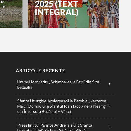
,
2025 (TEXT
INTEGRAL)
ARTICOLE RECENTE
Hramul Mănăstirii „Schimbarea la Față” din Sita
Buzăului
Sfânta Liturghie Arhierească la Parohia „Nașterea
Maicii Domnului și Sfântul Ioan Iacob de la Neamț”
din Întorsura Buzăului – Vîrtej
Preasfințitul Părinte Andrei a slujit Sfânta
Liturghie la Mănăstirea Sihăstria Râșcăi