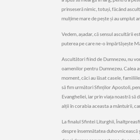
prinseseră nimic, totuși, făcând ascult
mulțime mare de pește și au umplut am
Vedem, așadar, că sensul ascultării es
puterea pe care ne-o împărtășește Mân
Ascultători fiind de Dumnezeu, nu vom 
oamenilor pentru Dumnezeu. Calea asc
moment, căci au lăsat casele, familiil
să fim următori Sfinților Apostoli, p
Evangheliei, iar prin viața noastră să 
alții în corabia aceasta a mântuirii, ca
La finalul Sfintei Liturghii, Înaltprea
despre însemnătatea duhovnicească și 