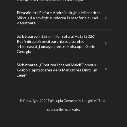
Preasfințitul Părinte Andrei a slujit la Mănăstirea
Mărcuș și a săvârșit tunderea în rasoforie a unei
viețuitoare
Sărbătoarea întâlnirii fiilor satului Huta (2026):
Resfințirea bisericii parohiale, Liturghie
arhierească și omagiu pentru Episcopul Gurie
Georgiu
Sărbătoarea „Cinstirea Icoanei Maicii Domnului
Grabnic-ajutătoarea de la Mănăstirea Dintr-un
Lemn”
© Copyright 2020 Episcopia Covasnei și Harghitei. Toate
drepturile rezervate.