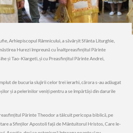
ufie, Arhiepiscopul Râmnicului, a săvârșit Sfânta Liturghie,
ăstirea Hurezi împreună cu Înaltpreasfințitul Părinte
e și Tao-Klargeti, și cu Preasfințitul Părinte Andrei,
plut de bucuria slujirii celor trei ierarhi, cărora s-au adăugat
șilor și a pelerinilor veniți pentru a se împărtăși din darurile
preasfințitul Părinte Theodor a tâlcuit pericopa biblică, pe
ltare a Sfinților Apostoli față de Mântuitorul Hristos, Care le-
ui. Aceștia, deși se osteniseră întreaga noapte și nu