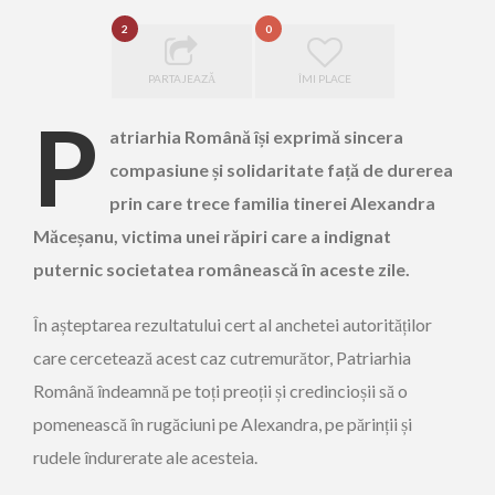
2
0
PARTAJEAZĂ
ÎMI PLACE
P
atriarhia Română își exprimă sincera
compasiune și solidaritate față de durerea
prin care trece familia tinerei Alexandra
Măceșanu, victima unei răpiri care a indignat
puternic societatea românească în aceste zile.
În așteptarea rezultatului cert al anchetei autorităților
care cercetează acest caz cutremurător, Patriarhia
Română îndeamnă pe toți preoții și credincioșii să o
pomenească în rugăciuni pe Alexandra, pe părinții și
rudele îndurerate ale acesteia.