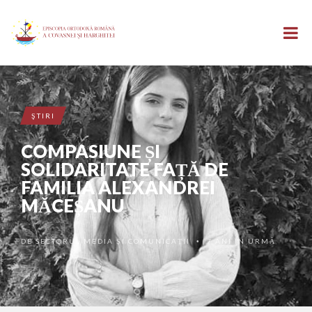
ŞTIRI
COMPASIUNE ȘI
SOLIDARITATE FAȚĂ DE
FAMILIA ALEXANDREI
MĂCEȘANU
DE
SECTORUL MEDIA ȘI COMUNICAȚII
7 ANI ÎN URMĂ
•