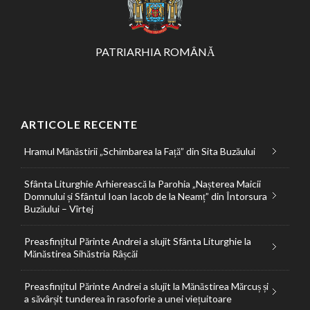
PATRIARHIA ROMÂNĂ
ARTICOLE RECENTE
Hramul Mănăstirii „Schimbarea la Față” din Sita Buzăului
Sfânta Liturghie Arhierească la Parohia „Nașterea Maicii
Domnului și Sfântul Ioan Iacob de la Neamț” din Întorsura
Buzăului – Vîrtej
Preasfințitul Părinte Andrei a slujit Sfânta Liturghie la
Mănăstirea Sihăstria Râșcăi
Preasfințitul Părinte Andrei a slujit la Mănăstirea Mărcuș și
a săvârșit tunderea în rasoforie a unei viețuitoare