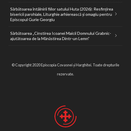
Sărbătoarea întâlnirii fiilor satului Huta (2026): Resfințirea
bisericii parohiale, Liturghie arhierească și omagiu pentru
Episcopul Gurie Georgiu
Sărbătoarea „Cinstirea Icoanei Maicii Domnului Grabnic-
ajutătoarea de la Mănăstirea Dintr-un Lemn”
© Copyright 2020 Episcopia Covasnei și Harghitei. Toate drepturile
rezervate.