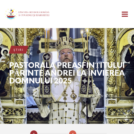
ŞTIRI
PASTORALA PREASFINȚITULUI
PĂRINTE ANDREI LA ÎNVIEREA
DOMNULUI 2025
DE
SECTORUL MEDIA ȘI COMUNICAȚII
1 AN ÎN URMĂ
•