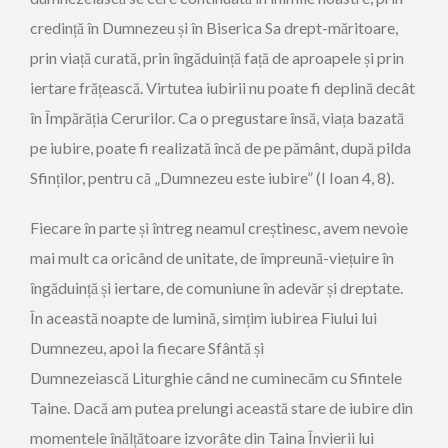
credință în Dumnezeu și în Biserica Sa drept-măritoare,
prin viață curată, prin îngăduință față de aproapele și prin
iertare frățească. Virtutea iubirii nu poate fi deplină
decât
în Împărăția Cerurilor. Ca o pregustare însă, viața bazată
pe iubire, poate fi realizată încă de pe pământ, după pilda
Sfinților, pentru că „Dumnezeu este iubire” (I Ioan 4, 8).
Fiecare în parte și întreg neamul creștinesc, avem nevoie
mai mult ca oricând de unitate, de împreună-viețuire în
îngăduință și iertare, de comuniune în adevăr și dreptate.
În această noapte de lumină, simțim iubirea Fiului lui
Dumnezeu, apoi la fiecare Sfântă și
Dumnezeiască Liturghie când ne cuminecăm cu Sfintele
Taine. Dacă am putea prelungi această stare de iubire din
momentele înălțătoare izvorâte din Taina Învierii lui