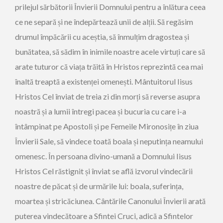
prilejul sărbătorii Învierii Domnului pentru a înlătura ceea
ce ne separă și ne îndepărtează unii de alții. Să regăsim
drumul împăcării cu aceștia, să înmulțim dragostea și
bunătatea, să sădim în inimile noastre acele virtuți care să
arate tuturor că viața trăită în Hristos reprezintă cea mai
înaltă treaptă a existenței omenești. Mântuitorul Iisus
Hristos Cel înviat de treia zi din morți să reverse asupra
noastră și a lumii întregi pacea și bucuria cu care i-a
întâmpinat pe Apostoli și pe Femeile Mironosițe în ziua
Învierii Sale, să vindece toată boala și neputința neamului
omenesc. În persoana divino-umană a Domnului Iisus
Hristos Cel răstignit și înviat se află izvorul vindecării
noastre de păcat și de urmările lui: boala, suferința,
moartea și stricăciunea. Cântările Canonului Învierii arată
puterea vindecătoare a Sfintei Cruci, adică a Sfintelor