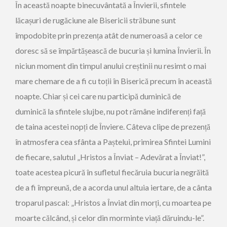
În această noapte binecuvântată a Învierii, sfintele
lăcașuri de rugăciune ale Bisericii străbune sunt
împodobite prin prezența atât de numeroasă a celor ce
doresc să se împărtășească de bucuria și lumina Învierii. În
niciun moment din timpul anului creștinii nu resimt o mai
mare chemare de a fi cu toții în Biserică precum în această
noapte. Chiar și cei care nu participă duminică de
duminică la sfintele slujbe, nu pot rămâne indiferenți față
de taina acestei nopți de Înviere. Câteva clipe de prezență
în atmosfera cea sfânta a Paștelui, primirea Sfintei Lumini
de fiecare, salutul „Hristos a Înviat – Adevărat a Înviat!”,
toate acestea picură în sufletul fiecăruia bucuria negrăită
de a fi împreună, de a acorda unul altuia iertare, de a cânta
troparul pascal: „Hristos a Înviat din morți, cu moartea pe
moarte călcând, și celor din morminte viață dăruindu-le”.