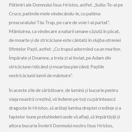
Pătimiri ale Domnului Iisus Hristos, astfel: „Suitu-Te-ai pe
Cruce, patimile mele vindecându-le, cu patima
preacuratului Tău Trup, pe care de voie l-ai purtat”.
Mântuirea, ca vindecare a naturii umane căzută în păcat,
de moarte și de stricăciune este cântată în slujba utreniei
Sfintelor Paști, astfel: „Cu trupul adormind ca un muritor,
Împărate și Doamne, a treia zi ai înviat, pe Adam din
stricăciune ridicând și moartea pierzând; Paștile
nestricăciunii lumii de mântuire”.
În aceste zile de sărbătoare, de lumină și bucurie pentru
viața noastră creștină, vă îndemn pe toți cu părintească
dragoste în Hristos, să arătați lumina dreptei credințe și a
faptelor bune pretutindeni unde vă aflați, să împărtășiți și
altora bucuria Învierii Domnului nostru Iisus Hristos,