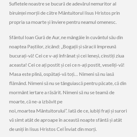
Sufletele noastre se bucură de adevărul nemuritor al
biruinței morții de către Mântuitorul Iisus Hristos prin
propria sa moarte și înviere pentru neamul omenesc.
Sfântul Ioan Gură de Aur, ne mângâie în cuvântul său din
noaptea Paștilor, zicând: „Bogații și săracii împreună
bucurați-vă! Cei ce v-ați înfrânat și cei leneși, cinstiți ziua
aceasta! Cei ce ați postit și cei ce n-ați postit, veseliți-vă!
Masa este plină, ospătați-vă toți… Nimeni să nu iasă
flămând. Nimeni să nu se tânguiască pentru păcate, că din
mormânt iertare a răsărit. Nimeni să nu se teamă de
moarte, că ne-a izbăvit pe
noi, moartea Mântuitorului”. Iată de ce, iubiți frați și surori
vă simt atât de aproape în această noapte sfântă și atât
de uniți în Iisus Hristos Cel Înviat din morți.