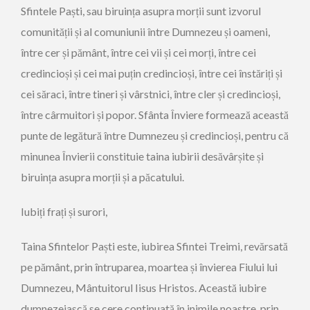
Sfintele Paști, sau biruința asupra morții sunt izvorul
comunității și al comuniunii între Dumnezeu și oameni,
între cer și pământ, între cei vii și cei morți, între cei
credincioși și cei mai puțin credincioși, între cei înstăriți și
cei săraci, între tineri și vârstnici, între cler și credincioși,
între cârmuitori și popor. Sfânta Înviere formează această
punte de legătură între Dumnezeu și credincioși, pentru că
minunea Învierii constituie taina iubirii desăvârșite și
biruința asupra morții și a păcatului.
Iubiți frați și surori,
Taina Sfintelor Paști este, iubirea Sfintei Treimi, revărsată
pe pământ, prin întruparea, moartea și învierea Fiului lui
Dumnezeu, Mântuitorul Iisus Hristos. Această iubire
dumnezeiască se cere continuată în inimile noastre, prin