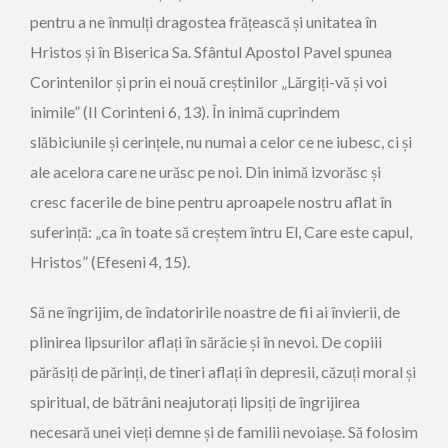
pentru a ne înmulți dragostea frățească și unitatea în
Hristos și în Biserica Sa. Sfântul Apostol Pavel spunea
Corintenilor și prin ei nouă creștinilor „Lărgiți-vă și voi
inimile” (II Corinteni 6, 13). În inimă cuprindem
slăbiciunile și cerințele, nu numai a celor ce ne iubesc, ci și
ale acelora care ne urăsc pe noi. Din inimă izvorăsc și
cresc facerile de bine pentru aproapele nostru aflat în
suferință: „ca în toate să creștem întru El, Care este capul,
Hristos” (Efeseni 4, 15).
Să ne îngrijim, de îndatoririle noastre de fii ai învierii, de
plinirea lipsurilor aflați în sărăcie și în nevoi. De copiii
părăsiți de părinți, de tineri aflați în depresii, căzuți moral și
spiritual, de bătrâni neajutorați lipsiți de îngrijirea
necesară unei vieți demne și de familii nevoiașe. Să folosim