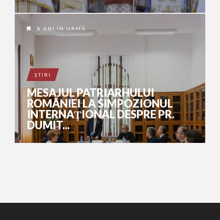
8 ANI ÎN URMĂ
ŞTIRI
MESAJUL PATRIARHULUI
ROMÂNIEI LA SIMPOZIONUL
INTERNAŢIONAL DESPRE PR.
DUMIT...