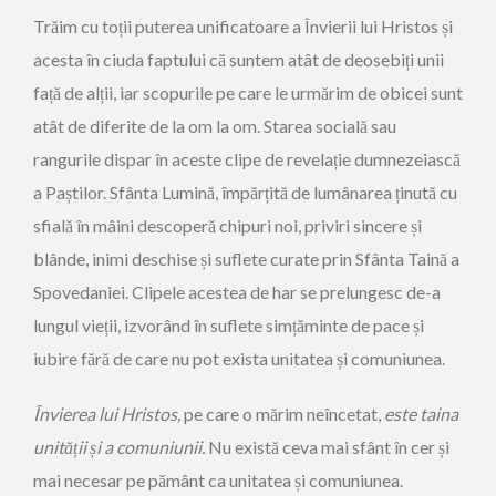
Trăim cu toții puterea unificatoare a Învierii lui Hristos și
acesta în ciuda faptului că suntem atât de deosebiți unii
față de alții, iar scopurile pe care le urmărim de obicei sunt
atât de diferite de la om la om. Starea socială sau
rangurile dispar în aceste clipe de revelație dumnezeiască
a Paștilor. Sfânta Lumină, împărțită de lumânarea ținută cu
sfială în mâini descoperă chipuri noi, priviri sincere și
blânde, inimi deschise și suflete curate prin Sfânta Taină a
Spovedaniei. Clipele acestea de har se prelungesc de-a
lungul vieții, izvorând în suflete simțăminte de pace și
iubire fără de care nu pot exista unitatea și comuniunea.
Învierea lui Hristos
,
pe care o mărim neîncetat,
este taina
unității și a comuniunii
.
Nu există ceva mai sfânt în cer și
mai necesar pe pământ ca unitatea și comuniunea.