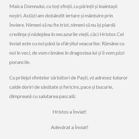
Maica Domnului, cu toți sfinții, cu părinții și înaintașii
noștri. Astăzi am dobândit iertare și mântuire prin
Înviere. Nimeni să nu fie trist, nimeni să nu își piardă
credința și nădejdea în necazurile vieții, căci Hristos Cel
înviat este cu noi până la sfârșitul veacurilor. Rămâne cu
noi în veci, de vom rămâne în dragostea lui și îi vom păzi
poruncile.
Cu prilejul sfintelor sărbători de Paști, vă adresez tuturor
calde doriri de sănătate și fericire, pace și bucurie,
dimpreună cu salutarea pascală:
Hristos a Înviat!
Adevărat a Înviat!