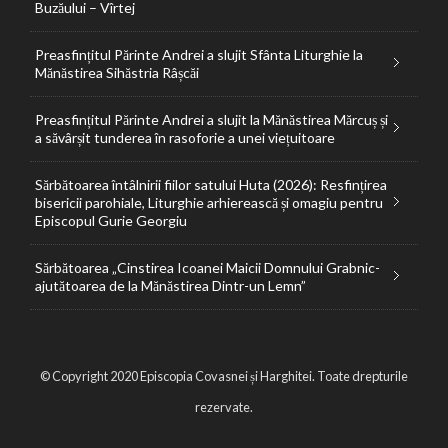
Buzăului – Vîrtej
Preasfințitul Părinte Andrei a slujit Sfânta Liturghie la
Mănăstirea Sihăstria Râșcăi
Preasfințitul Părinte Andrei a slujit la Mănăstirea Mărcuș și
a săvârșit tunderea în rasoforie a unei viețuitoare
Sărbătoarea întâlnirii fiilor satului Huta (2026): Resfințirea
bisericii parohiale, Liturghie arhierească și omagiu pentru
Episcopul Gurie Georgiu
Sărbătoarea „Cinstirea Icoanei Maicii Domnului Grabnic-
ajutătoarea de la Mănăstirea Dintr-un Lemn”
© Copyright 2020 Episcopia Covasnei și Harghitei. Toate drepturile
rezervate.