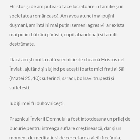
Hristos și de am putea-o face lucrătoare în familie și în
societatea românească. Am avea atunci mai puțini
dușmani, am întâlni mai puțini semeni agresivi, ar exista
mai puțini bătrâni părăsiți, copii abandonați și familii
destrămate.
Dacă am ști noi la câtă vrednicie de cheamă Hristos cel
Înviat „ajutând și slujind pe acești foarte mici frați ai Săi”
(Matei 25, 40): suferinzi, săraci, bolnavi trupești și
sufletești.
Iubiții mei fii duhovnicești,
Praznicul Învierii Domnului a fost întotdeauna un prilej de
bucurie pentru întreaga suflare creștinească, dar și un
moment de meditație și de cercetare a vieții fiecăruia,