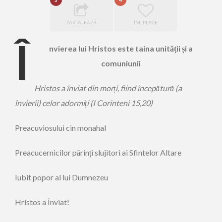
3
4
PARTAJEAZĂ
ÎMI PLACE
Î
nvierea lui Hristos este taina unității și a
comuniunii
Hristos a înviat din morți, fiind începătură (a
învierii) celor adormiți (I Corinteni 15,20)
Preacuviosului cin monahal
Preacucernicilor părinți slujitori ai Sfintelor Altare
Iubit popor al lui Dumnezeu
Hristos a Înviat!