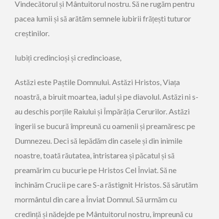
Vindecătorul și Mântuitorul nostru. Să ne rugăm pentru
pacea lumii și să arătăm semnele iubirii frățești tuturor
creștinilor.
Iubiți credincioși și credincioase,
Astăzi este Paștile Domnului. Astăzi Hristos, Viața
noastră, a biruit moartea, iadul și pe diavolul. Astăzi ni s-
au deschis porțile Raiului și Împărăția Cerurilor. Astăzi
îngerii se bucură împreună cu oamenii și preamăresc pe
Dumnezeu. Deci să lepădăm din casele și din inimile
noastre, toată răutatea, întristarea și păcatul și să
preamărim cu bucurie pe Hristos Cel Înviat. Să ne
închinăm Crucii pe care S-a răstignit Hristos. Să sărutăm
mormântul din care a Înviat Domnul. Să urmăm cu
credință și nădejde pe Mântuitorul nostru, împreună cu