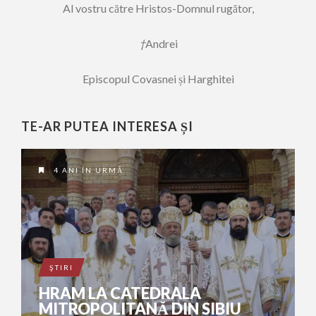
Al vostru către Hristos-Domnul rugător,
†
Andrei
Episcopul Covasnei și Harghitei
TE-AR PUTEA INTERESA ȘI
4 ANI ÎN URMĂ
ŞTIRI
HRAM LA CATEDRALA
MITROPOLITANĂ DIN SIBIU