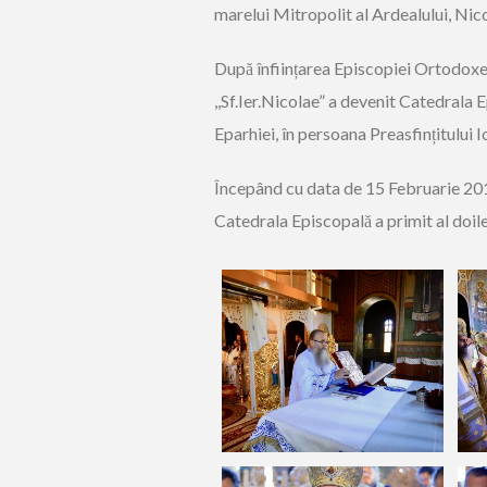
marelui Mitropolit al Ardealului, Nic
După înființarea Episcopiei Ortodoxe 
,,Sf.Ier.Nicolae” a devenit Catedrala E
Eparhiei, în persoana Preasfințitului I
Începând cu data de 15 Februarie 201
Catedrala Episcopală a primit al doi