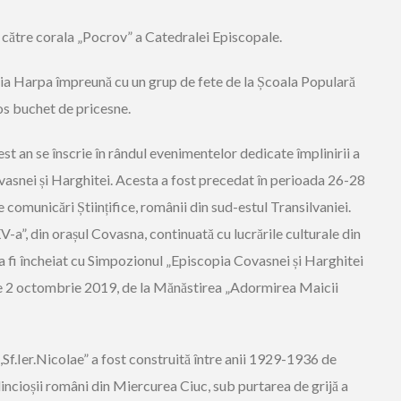
e către corala „Pocrov” a Catedralei Episcopale.
ia Harpa împreună cu un grup de fete de la Școala Populară
os buchet de pricesne.
t an se înscrie în rândul evenimentelor dedicate împlinirii a
ovasnei și Harghitei. Acesta a fost precedat în perioada 26-28
comunicări Științifice, românii din sud-estul Transilvaniei.
XXV-a”, din orașul Covasna, continuată cu lucrările culturale din
 fi încheiat cu Simpozionul „Episcopia Covasnei și Harghitei
ta de 2 octombrie 2019, de la Mănăstirea „Adormirea Maicii
,,Sf.Ier.Nicolae” a fost construită între anii 1929-1936 de
ncioșii români din Miercurea Ciuc, sub purtarea de grijă a