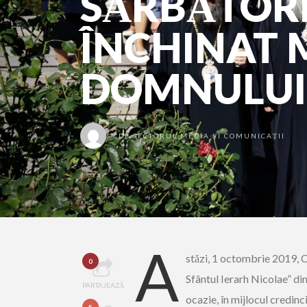
SĂRBĂTOR
ÎNCHINAT M
DOMNULUI
DE
SECTORUL MEDIA ȘI COMUNICAȚII
A
stăzi, 1 octombrie 2019, 
0
Sfântul Ierarh Nicolae” di
PARTAJEAZĂ
ocazie, în mijlocul credinc
5