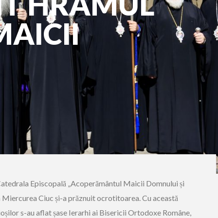
IT HRAMUL
AICII
Catedrala Episcopală „Acoperământul Maicii Domnului și
n Miercurea Ciuc și-a prăznuit ocrotitoarea. Cu această
ioșilor s-au aflat șase Ierarhi ai Bisericii Ortodoxe Române,