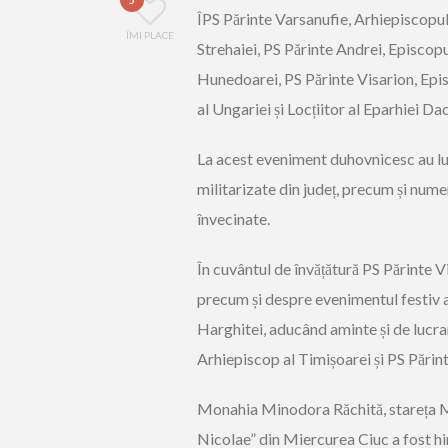
ÎPS Părinte Varsanufie, Arhiepiscopul
ÎMI PLACE
Strehaiei, PS Părinte Andrei, Episcopu
Hunedoarei, PS Părinte Visarion, Epi
al Ungariei și Locțiitor al Eparhiei Dac
La acest eveniment duhovnicesc au luat
militarizate din județ, precum și nume
învecinate.
În cuvântul de învățătură PS Părinte V
precum și despre evenimentul festiv al 
Harghitei, aducând aminte și de lucrar
Arhiepiscop al Timișoarei și PS Părint
Monahia Minodora Răchită, stareța M
Nicolae” din Miercurea Ciuc a fost hi