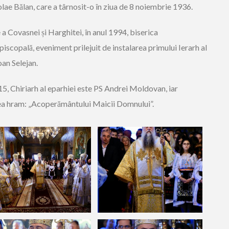
olae Bălan, care a târnosit-o în ziua de 8 noiembrie 1936.
a Covasnei și Harghitei, în anul 1994, biserica
piscopală, eveniment prilejuit de instalarea primului Ierarh al
oan Selejan.
5, Chiriarh al eparhiei este PS Andrei Moldovan, iar
lea hram: „Acoperământului Maicii Domnului”.