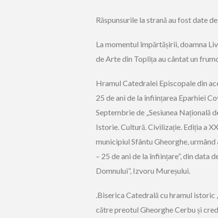
Răspunsurile la strană au fost date d
La momentul împărtășirii, doamna Liv
de Arte din Toplița au cântat un frum
Hramul Catedralei Episcopale din aces
25 de ani de la înființarea Eparhiei C
Septembrie de „Sesiunea Națională de 
Istorie. Cultură. Civilizație. Ediția a 
municipiul Sfântu Gheorghe, urmând a
– 25 de ani de la înființare”, din da
Domnului”, Izvoru Mureșului.
.Biserica Catedrală cu hramul istoric 
către preotul Gheorghe Cerbu și credi