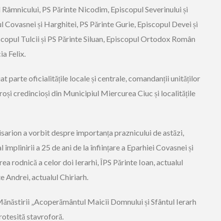
 Râmnicului, PS Părinte Nicodim, Episcopul Severinului și
l Covasnei și Harghitei, PS Părinte Gurie, Episcopul Devei și
scopul Tulcii și PS Părinte Siluan, Episcopul Ortodox Român
ia Felix.
 parte oficialitățile locale și centrale, comandanții unităților
roși credincioși din Municipiul Miercurea Ciuc și localitățile
isarion a vorbit despre importanța praznicului de astăzi,
împlinirii a 25 de ani de la înființare a Eparhiei Covasnei și
ea rodnică a celor doi Ierarhi, ÎPS Părinte Ioan, actualul
e Andrei, actualul Chiriarh.
ănăstirii „Acoperământul Maicii Domnului și Sfântul Ierarh
rotesită stavroforă.