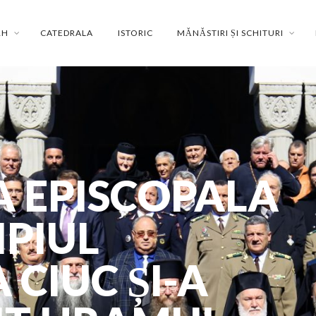
RH
CATEDRALA
ISTORIC
MĂNĂSTIRI ȘI SCHITURI
 EPISCOPALA
IPIUL
CIUC ȘI-A