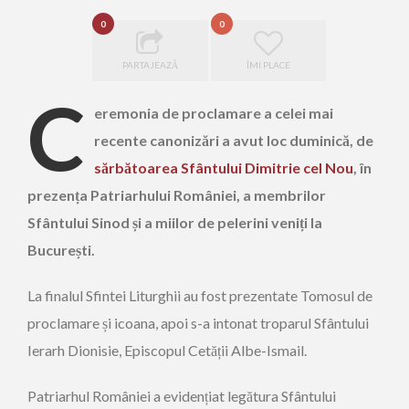
0
0
PARTAJEAZĂ
ÎMI PLACE
C
eremonia de proclamare a celei mai
recente canonizări a avut loc duminică, de
sărbătoarea Sfântului Dimitrie cel Nou
, în
prezența Patriarhului României, a membrilor
Sfântului Sinod și a miilor de pelerini veniți la
București.
La finalul Sfintei Liturghii au fost prezentate Tomosul de
proclamare și icoana, apoi s-a intonat troparul Sfântului
Ierarh Dionisie, Episcopul Cetății Albe-Ismail.
Patriarhul României a evidențiat legătura Sfântului