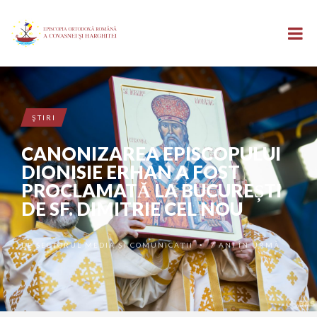
ŞTIRI
CANONIZAREA EPISCOPULUI
DIONISIE ERHAN A FOST
PROCLAMATĂ LA BUCUREȘTI
DE SF. DIMITRIE CEL NOU
DE
SECTORUL MEDIA ȘI COMUNICAȚII
7 ANI ÎN URMĂ
•