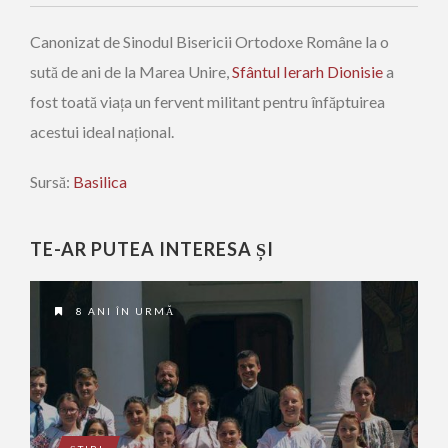
Canonizat de Sinodul Bisericii Ortodoxe Române la o
sută de ani de la Marea Unire,
Sfântul Ierarh Dionisie
a
fost toată viața un fervent militant pentru înfăptuirea
acestui ideal național.
Sursă:
Basilica
TE-AR PUTEA INTERESA ȘI
8 ANI ÎN URMĂ