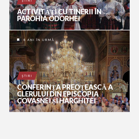
ŞTIRI
ACTIVITĂȚI CU TINERII ÎN
PAROHIA ODORHEI
8 ANI ÎN URMĂ
ŞTIRI
CONFERINȚA PREOȚEASCĂ A
CLERULUI DIN EPISCOPIA
COVASNEI ȘI HARGHITEI