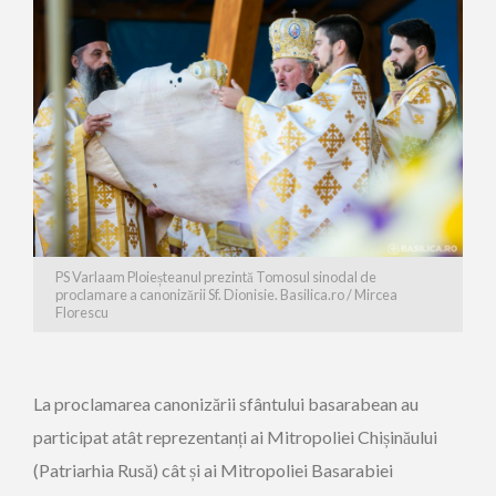
PS Varlaam Ploieșteanul prezintă Tomosul sinodal de
proclamare a canonizării Sf. Dionisie. Basilica.ro / Mircea
Florescu
La proclamarea canonizării sfântului basarabean au
participat atât reprezentanți ai Mitropoliei Chișinăului
(Patriarhia Rusă) cât și ai Mitropoliei Basarabiei