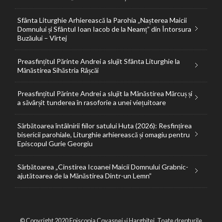
Sfânta Liturghie Arhierească la Parohia „Nașterea Maicii
Domnului și Sfântul Ioan Iacob de la Neamț” din Întorsura
Buzăului – Vîrtej
Preasfințitul Părinte Andrei a slujit Sfânta Liturghie la
Mănăstirea Sihăstria Râșcăi
Preasfințitul Părinte Andrei a slujit la Mănăstirea Mărcuș și
a săvârșit tunderea în rasoforie a unei viețuitoare
Sărbătoarea întâlnirii fiilor satului Huta (2026): Resfințirea
bisericii parohiale, Liturghie arhierească și omagiu pentru
Episcopul Gurie Georgiu
Sărbătoarea „Cinstirea Icoanei Maicii Domnului Grabnic-
ajutătoarea de la Mănăstirea Dintr-un Lemn”
© Copyright 2020 Episcopia Covasnei și Harghitei. Toate drepturile