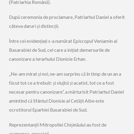
(Patriarhia Română).
După ceremonia de proclamare, Patriarhul Daniel a oferit
câteva daruri și distincții.
Între cei evidențiați s-a numărat Episcopul Veniamin al
Basarabiei de Sud, cel care a inițiat demersurile de
canonizare a Ierarhului Dionisie Erhan.
„Ne-am mirat și noi, ne-am surprins că în timp de un an a
făcut tot ce a trebuit: și slujbă și acatist, tot ce a fost
necesar pentru canonizare”, a mărturisit Patriarhul Daniel
amintind că Sfântul Dionisie al Cetății Albe este
ocrotitorul Eparhiei Basarabiei de Sud.
Reprezentanții Mitropoliei Chișinăului au fost de
asemenea, apreciați.