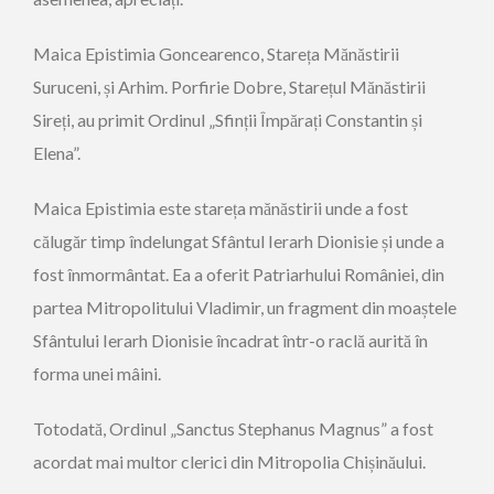
Maica Epistimia Goncearenco, Stareța Mănăstirii
Suruceni, și Arhim. Porfirie Dobre, Starețul Mănăstirii
Sireți, au primit Ordinul „Sfinții Împărați Constantin și
Elena”.
Maica Epistimia este stareța mănăstirii unde a fost
călugăr timp îndelungat Sfântul Ierarh Dionisie și unde a
fost înmormântat. Ea a oferit Patriarhului României, din
partea Mitropolitului Vladimir, un fragment din moaștele
Sfântului Ierarh Dionisie încadrat într-o raclă aurită în
forma unei mâini.
Totodată, Ordinul „Sanctus Stephanus Magnus” a fost
acordat mai multor clerici din Mitropolia Chișinăului.