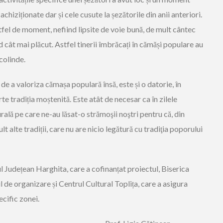
chiziționate dar și cele cusute la șezătorile din anii anteriori.
el de moment, nefiind lipsite de voie bună, de mult cântec
 cât mai plăcut. Astfel tinerii îmbrăcați în cămăși populare au
colinde.
de a valoriza cămașa populară însă, este și o datorie, în
te tradiția moștenită. Este atât de necesar ca în zilele
rală pe care ne-au lăsat-o strămoşii noştri pentru că, din
t alte tradiții, care nu are nicio legătură cu tradiţia poporului
ul Județean Harghita, care a cofinanțat proiectul, Biserica
 de organizare și Centrul Cultural Toplița, care a asigura
cific zonei.