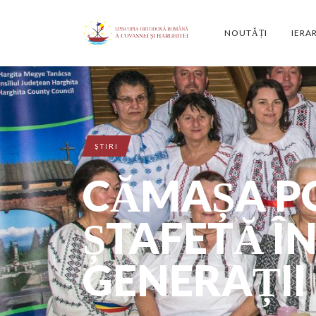
NOUTĂȚI
IERA
ŞTIRI
CĂMAȘA P
ȘTAFETĂ Î
GENERAȚII