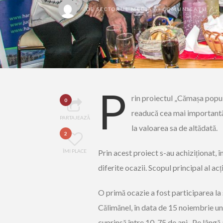
DE
SECTORUL MEDIA ȘI COMUNICAȚII
P
rin proiectul „Cămașa popula
0
readucă cea mai importantă
PARTAJEAZĂ
la valoarea sa de altădată.
2
ÎMI PLACE
Prin acest proiect s-au achiziționat, î
diferite ocazii. Scopul principal al a
O primă ocazie a fost participarea l
Călimănel, în data de 15 noiembrie unde
cuprinsă între 10-75 de ani. Pe lângă 