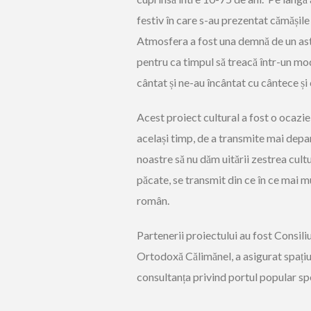
festiv în care s-au prezentat cămășile a
Atmosfera a fost una demnă de un astf
pentru ca timpul să treacă într-un mod
cântat și ne-au încântat cu cântece și 
Acest proiect cultural a fost o ocazie 
același timp, de a transmite mai depar
noastre să nu dăm uitării zestrea cultu
păcate, se transmit din ce în ce mai mul
român.
Partenerii proiectului au fost Consili
Ortodoxă Călimănel, a asigurat spațiul
consultanța privind portul popular spe