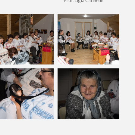
igia Cătinean