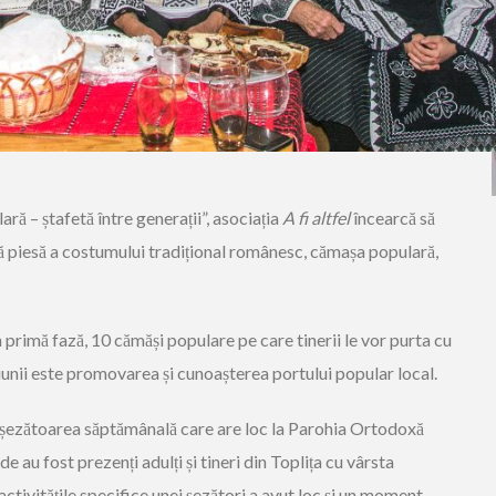
ră – ștafetă între generații”, asociația
A fi altfel
încearcă să
 piesă a costumului tradițional românesc, cămașa populară,
n primă fază, 10 cămăși populare pe care tinerii le vor purta cu
cțiunii este promovarea și cunoașterea portului popular local.
a șezătoarea săptămânală care are loc la Parohia Ortodoxă
 au fost prezenți adulți și tineri din Toplița cu vârsta
activitățile specifice unei șezători a avut loc și un moment