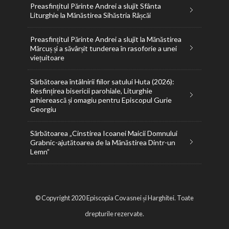
Preasfințitul Părinte Andrei a slujit Sfânta
Liturghie la Mănăstirea Sihăstria Râșcăi
Preasfințitul Părinte Andrei a slujit la Mănăstirea
Mărcuș și a săvârșit tunderea în rasoforie a unei
viețuitoare
Sărbătoarea întâlnirii fiilor satului Huta (2026):
Resfințirea bisericii parohiale, Liturghie
arhierească și omagiu pentru Episcopul Gurie
Georgiu
Sărbătoarea „Cinstirea Icoanei Maicii Domnului
Grabnic-ajutătoarea de la Mănăstirea Dintr-un
Lemn”
© Copyright 2020 Episcopia Covasnei și Harghitei. Toate
drepturile rezervate.