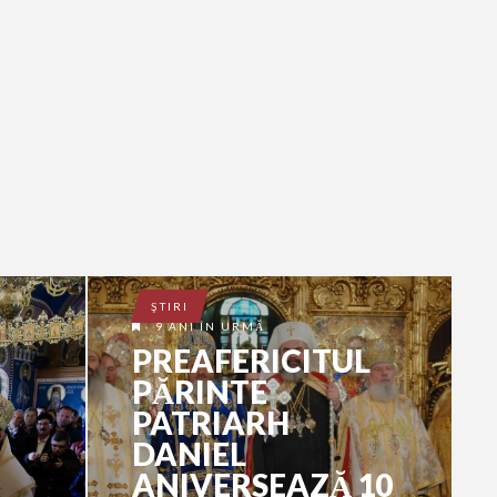
ŞTIRI
9 ANI ÎN URMĂ
PREAFERICITUL
PĂRINTE
PATRIARH
DANIEL
ANIVERSEAZĂ 10