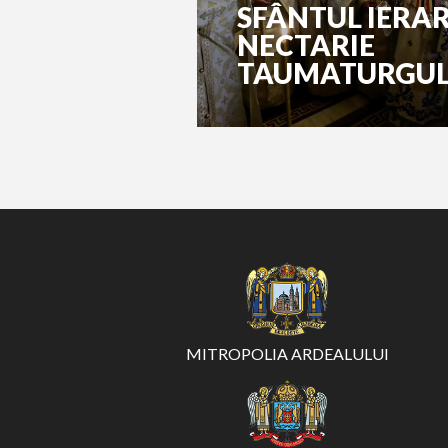
SFÂNTUL IERA
NECTARIE
TAUMATURGU
MITROPOLIA ARDEALULUI