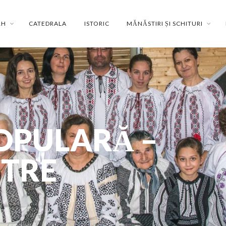
RH
CATEDRALA
ISTORIC
MĂNĂSTIRI ȘI SCHITURI
OPULARĂ –
NTRE