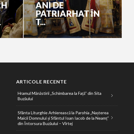
RH
ANI DE
PATRIARHAT ÎN
L
T...
ARTICOLE RECENTE
Hramul Mănăstirii „Schimbarea la Față” din Sita
Buzăului
Sfânta Liturghie Arhierească la Parohia „Nașterea
Maicii Domnului și Sfântul Ioan Iacob de la Neamț”
din Întorsura Buzăului – Vîrtej