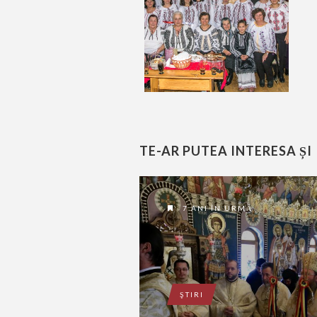
TE-AR PUTEA INTERESA ȘI
7 ANI ÎN URMĂ
ŞTIRI