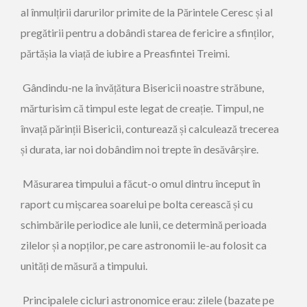
al înmulțirii darurilor primite de la Părintele Ceresc și al
pregătirii pentru a dobândi starea de fericire a sfinților,
părtășia la viață de iubire a Preasfintei Treimi.
Gândindu-ne la învățătura Bisericii noastre străbune,
mărturisim că timpul este legat de creație. Timpul, ne
învață părinții Bisericii, conturează și calculează trecerea
și durata, iar noi dobândim noi trepte în desăvârșire.
Măsurarea timpului a făcut-o omul dintru început în
raport cu mișcarea soarelui pe bolta cerească și cu
schimbările periodice ale lunii, ce determină perioada
zilelor și a nopților, pe care astronomii le-au folosit ca
unități de măsură a timpului.
Principalele cicluri astronomice erau: zilele (bazate pe