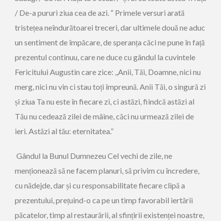
/ De-a pururi ziua cea de azi. “ Primele versuri arată
tristețea neîndurătoarei treceri, dar ultimele două ne aduc
un sentiment de împăcare, de speranța căci ne pune în față
prezentul continuu, care ne duce cu gândul la cuvintele
Fericitului Augustin care zice: ,,Anii, Tăi, Doamne, nici nu
merg, nici nu vin ci stau toți împreună. Anii Tăi, o singură zi
și ziua Ta nu este în fiecare zi, ci astăzi, fiindcă astăzi al
Tău nu cedează zilei de mâine, căci nu urmează zilei de
ieri. Astăzi al tău: eternitatea.”
Gândul la Bunul Dumnezeu Cel vechi de zile, ne
menționează să ne facem planuri, să privim cu încredere,
cu nădejde, dar și cu responsabilitate fiecare clipă a
prezentului, prețuind-o ca pe un timp favorabil iertării
păcatelor, timp al restaurării, al sfințirii existenței noastre,