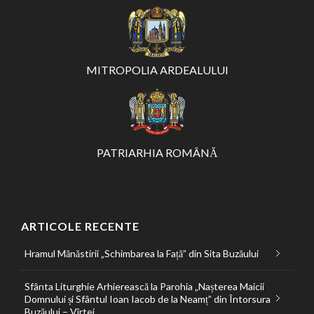
MITROPOLIA ARDEALULUI
PATRIARHIA ROMÂNĂ
ARTICOLE RECENTE
Hramul Mănăstirii „Schimbarea la Față” din Sita Buzăului
Sfânta Liturghie Arhierească la Parohia „Nașterea Maicii
Domnului și Sfântul Ioan Iacob de la Neamț” din Întorsura
Buzăului – Vîrtej