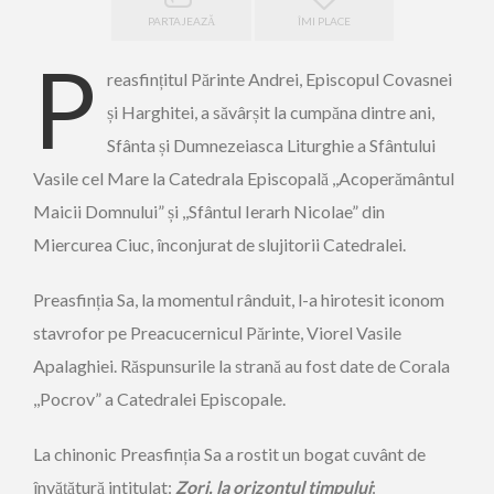
PARTAJEAZĂ
ÎMI PLACE
P
reasfințitul Părinte Andrei, Episcopul Covasnei
și Harghitei, a săvârșit la cumpăna dintre ani,
Sfânta și Dumnezeiasca Liturghie a Sfântului
Vasile cel Mare la Catedrala Episcopală ,,Acoperământul
Maicii Domnului” și ,,Sfântul Ierarh Nicolae” din
Miercurea Ciuc, înconjurat de slujitorii Catedralei.
Preasfinția Sa, la momentul rânduit, l-a hirotesit iconom
stavrofor pe Preacucernicul Părinte, Viorel Vasile
Apalaghiei. Răspunsurile la strană au fost date de Corala
,,Pocrov” a Catedralei Episcopale.
La chinonic Preasfinția Sa a rostit un bogat cuvânt de
învățătură intitulat:
Zori, la orizontul timpului
: