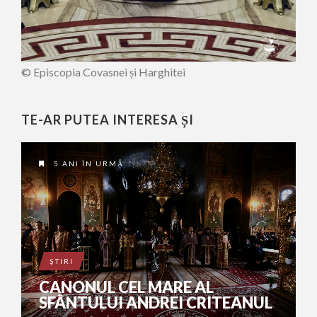
© Episcopia Covasnei și Harghitei
TE-AR PUTEA INTERESA ȘI
5 ANI ÎN URMĂ
ŞTIRI
CANONUL CEL MARE AL
SFÂNTULUI ANDREI CRITEANUL