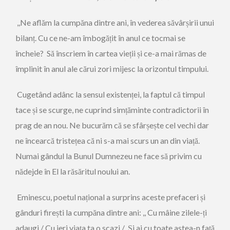
,,Ne aflăm la cumpăna dintre ani, în vederea săvârșirii unui
bilanț. Cu ce ne-am îmbogățit în anul ce tocmai se
încheie? Să înscriem în cartea vieții și ce-a mai rămas de
împlinit în anul ale cărui zori mijesc la orizontul timpului.
Cugetând adânc la sensul existenței, la faptul că timpul
tace și se scurge, ne cuprind simțăminte contradictorii în
prag de an nou. Ne bucurăm că se sfârșește cel vechi dar
ne încearcă tristețea că ni s-a mai scurs un an din viață.
Numai gândul la Bunul Dumnezeu ne face să privim cu
nădejde în El la răsăritul noului an.
Eminescu, poetul național a surprins aceste prefaceri și
gânduri firești la cumpăna dintre ani: ,, Cu mâine zilele-ți
adaugi / Cu ieri viața ta o scazi / Și ai cu toate astea-n față