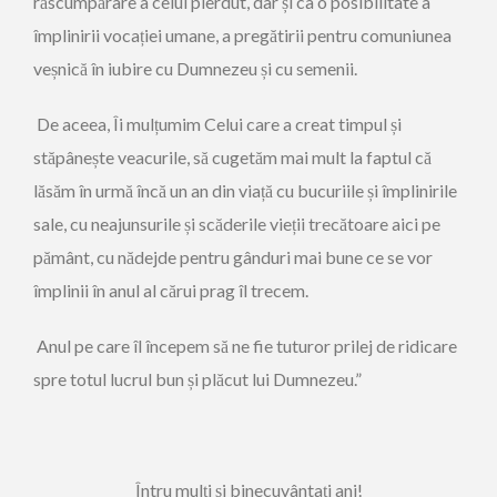
răscumpărare a celui pierdut, dar și ca o posibilitate a
împlinirii vocației umane, a pregătirii pentru comuniunea
veșnică în iubire cu Dumnezeu și cu semenii.
De aceea, Îi mulțumim Celui care a creat timpul și
stăpânește veacurile, să cugetăm mai mult la faptul că
lăsăm în urmă încă un an din viață cu bucuriile și împlinirile
sale, cu neajunsurile și scăderile vieții trecătoare aici pe
pământ, cu nădejde pentru gânduri mai bune ce se vor
împlinii în anul al cărui prag îl trecem.
Anul pe care îl începem să ne fie tuturor prilej de ridicare
spre totul lucrul bun și plăcut lui Dumnezeu.”
Întru mulți și binecuvântați ani!