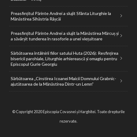
Preasfințitul Părinte Andrei a slujit Sfânta Liturghie la
Mănăstirea Sihăstria Râșcăi
Preasfințitul Părinte Andrei a slujit la Mănăstirea Mărcuș și
a săvârșit tunderea în rasoforie a unei viețuitoare
Sărbătoarea întâlnirii fiilor satului Huta (2026): Resfințirea
bisericii parohiale, Liturghie arhierească și omagiu pentru
Episcopul Gurie Georgiu
Sărbătoarea „Cinstirea Icoanei Maicii Domnului Grabnic-
ajutătoarea de la Mănăstirea Dintr-un Lemn”
© Copyright 2020 Episcopia Covasnei și Harghitei. Toate drepturile
rezervate.