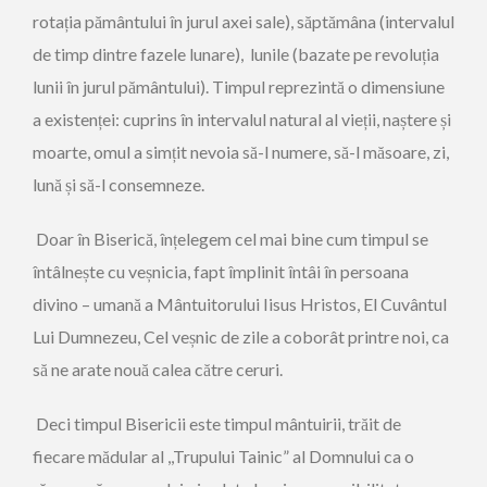
rotația pământului în jurul axei sale), săptămâna (intervalul
de timp dintre fazele lunare), lunile (bazate pe revoluția
lunii în jurul pământului). Timpul reprezintă o dimensiune
a existenței: cuprins în intervalul natural al vieții, naștere și
moarte, omul a simțit nevoia să-l numere, să-l măsoare, zi,
lună și să-l consemneze.
Doar în Biserică, înțelegem cel mai bine cum timpul se
întâlnește cu veșnicia, fapt împlinit întâi în persoana
divino – umană a Mântuitorului Iisus Hristos, El Cuvântul
Lui Dumnezeu, Cel veșnic de zile a coborât printre noi, ca
să ne arate nouă calea către ceruri.
Deci timpul Bisericii este timpul mântuirii, trăit de
fiecare mădular al ,,Trupului Tainic” al Domnului ca o