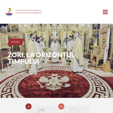
ŞTIRI
ZORI, LA ORIZONTUL
TIMPULUI
DE
SECTORUL MEDIA ȘI COMUNICAȚII
2 ANI ÎN URMĂ
•
0
13