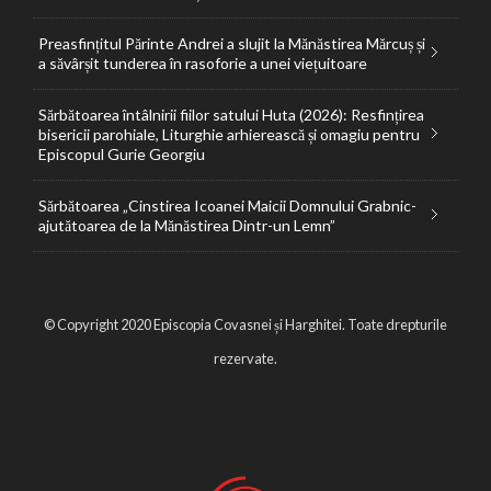
Preasfințitul Părinte Andrei a slujit la Mănăstirea Mărcuș și
a săvârșit tunderea în rasoforie a unei viețuitoare
Sărbătoarea întâlnirii fiilor satului Huta (2026): Resfințirea
bisericii parohiale, Liturghie arhierească și omagiu pentru
Episcopul Gurie Georgiu
Sărbătoarea „Cinstirea Icoanei Maicii Domnului Grabnic-
ajutătoarea de la Mănăstirea Dintr-un Lemn”
© Copyright 2020 Episcopia Covasnei și Harghitei. Toate drepturile
rezervate.