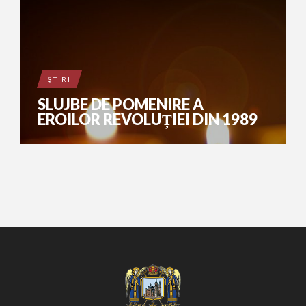
ŞTIRI
SLUJBE DE POMENIRE A
EROILOR REVOLUȚIEI DIN 1989