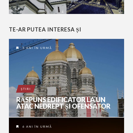
TE-AR PUTEA INTERESA ȘI
5 ANI ÎN URMĂ
ŞTIRI
RĂSPUNS EDIFICATOR LA UN
ATAC NEDREPT ȘI OFENSATOR
6 ANI ÎN URMĂ