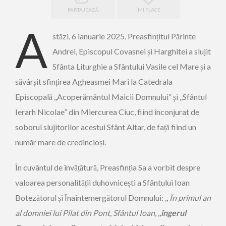
PARTAJEAZĂ
ÎMI PLACE
A
stăzi, 6 ianuarie 2025, Preasfințitul Părinte
Andrei, Episcopul Covasnei și Harghitei a slujit
Sfânta Liturghie a Sfântului Vasile cel Mare și a
săvârșit sfințirea Agheasmei Mari la Catedrala
Episcopală ,,Acoperământul Maicii Domnului” și ,,Sfântul
Ierarh Nicolae” din Miercurea Ciuc, fiind înconjurat de
soborul slujitorilor acestui Sfânt Altar, de față fiind un
număr mare de credincioși.
În cuvântul de învățătură, Preasfinția Sa a vorbit despre
valoarea personalității duhovnicești a Sfântului Ioan
Botezătorul și Înaintemergătorul Domnului: ,,
În primul an
al domniei lui Pilat din Pont, Sfântul Ioan
, ,,
îngerul