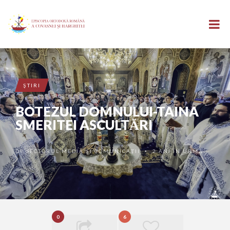
ŞTIRI
BOTEZUL DOMNULUI-TAINA
SMERITEI ASCULTĂRI
DE
SECTORUL MEDIA ȘI COMUNICAȚII
2 ANI ÎN URMĂ
•
0
6