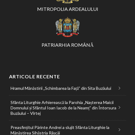
MITROPOLIA ARDEALULUI
PATRIARHIA ROMÂNĂ
ARTICOLE RECENTE
Hramul Mănăstirii „Schimbarea la Față” din Sita Buzăului
Sfânta Liturghie Arhierească la Parohia „Nașterea Maicii
Domnului și Sfântul Ioan Iacob de la Neamț” din Întorsura
Buzăului – Vîrtej
Preasfințitul Părinte Andrei a slujit Sfânta Liturghie la
Mănăstirea Sihăstria Râșcăi