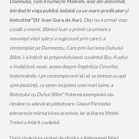
Domnului, cum îl numește Maleahi, iese din anonimat,
intrând în viața publică iudaică ca un mare predicator și
botezăto
r”(Sf. Ioan Gura de Aur)
.
Deși nu a urmat vreo
școală a vremii, Sfântul Ioan a primit ca urmare a
nevoinței vieții sale și a rugăciunii prin care L-a
contemplat pe Dumnezeu, Care prin lucrarea Duhului
Sfânt, l-a întărit să propovăduiască cuvântul Său. A adus
o învățătură nouă: aceea despre Împărăția Cerurilor,
îndemnându-i pe contemporanii săi să se boteze cu apă
spre pocăință, ca semn incipient unei mari taine, a
Botezului cu Duhul Sfânt”.
Puterea exemplului său
rămâne cu adevărat pilduitoare. Glasul Părintelui
adeverește mărturisirea acestuia, iar arătarea Sfintei
Treimi a întărit cuvântul.
După săvârșirea slujbei de sfințire a Agheasmei Mari,